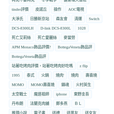
tinder評價
皮諾丘
操作
AOC電視
大淨氏
日勝新京站
森友會
清運
Switch
DCS-8300LH
D-link DCS-8300L
1028
死亡艾莉絲
死亡愛麗絲
麥當勞
APM Monaco飾品評價?
BottegaVeneta飾品評
BottegaVeneta飾品評
站著吃烤肉評價，站著吃烤肉好吃嗎
z flip
1995
泰式
火鍋
燒肉'
燒肉
壽喜燒
MOMO
MOMO壽喜燒
鎮魂
火村英生
太空戰士
魔道祖師
iphone
東野圭吾
丹布朗
法蘭克肉舖
鄭多燕
ＢＬ
推理小說
電子書
送禮
送男友
送女友