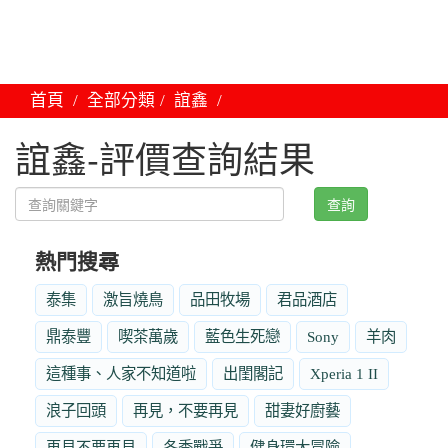
首頁
全部分類
誼鑫
誼鑫-評價查詢結果
查詢
熱門搜尋
泰集
激旨燒鳥
品田牧場
君品酒店
鼎泰豐
喫茶萬歲
藍色生死戀
Sony
羊肉
這種事、人家不知道啦
出閨閣記
Xperia 1 II
浪子回頭
再見，不要再見
甜妻好廚藝
再見不要再見
冬季戰爭
健身環大冒險