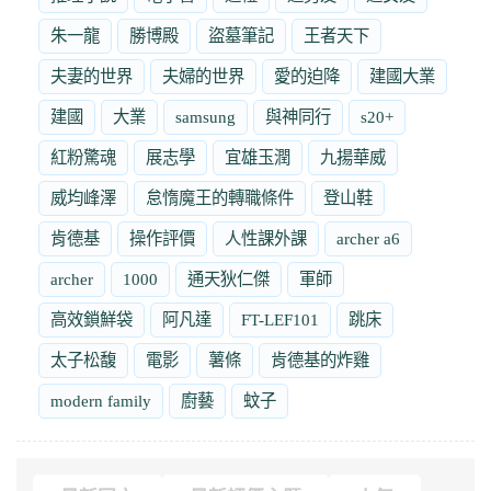
朱一龍
勝博殿
盜墓筆記
王者天下
夫妻的世界
夫婦的世界
愛的迫降
建國大業
建國
大業
samsung
與神同行
s20+
紅粉驚魂
展志學
宜雄玉潤
九揚華威
威均峰澤
怠惰魔王的轉職條件
登山鞋
肯德基
操作評價
人性課外課
archer a6
archer
1000
通天狄仁傑
軍師
高效鎖鮮袋
阿凡達
FT-LEF101
跳床
太子松馥
電影
薯條
肯德基的炸雞
modern family
廚藝
蚊子