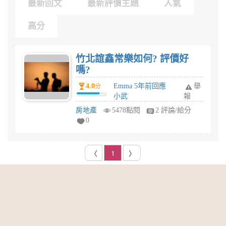
最新回文
最新評價主題
人氣
高分
竹北誼鑫常樂如何? 評價好
嗎?
4.0
Emma 5年前回應
舉
分
小武
報
房地產
5478點閱
2 評論/給分
0
〈
1
〉