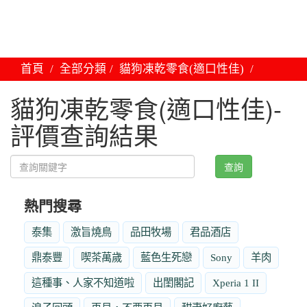
首頁
全部分類
貓狗凍乾零食(適口性佳)
貓狗凍乾零食(適口性佳)-
評價查詢結果
查詢
熱門搜尋
泰集
激旨燒鳥
品田牧場
君品酒店
鼎泰豐
喫茶萬歲
藍色生死戀
Sony
羊肉
這種事、人家不知道啦
出閨閣記
Xperia 1 II