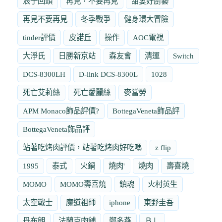
浪子回頭
再見，不要再見
甜妻好廚藝
再見不要再見
冬季戰爭
健身環大冒險
tinder評價
皮諾丘
操作
AOC電視
大淨氏
日勝新京站
森友會
清運
Switch
DCS-8300LH
D-link DCS-8300L
1028
死亡艾莉絲
死亡愛麗絲
麥當勞
APM Monaco飾品評價?
BottegaVeneta飾品評
BottegaVeneta飾品評
站著吃烤肉評價，站著吃烤肉好吃嗎
z flip
1995
泰式
火鍋
燒肉'
燒肉
壽喜燒
MOMO
MOMO壽喜燒
鎮魂
火村英生
太空戰士
魔道祖師
iphone
東野圭吾
丹布朗
法蘭克肉舖
鄭多燕
ＢＬ