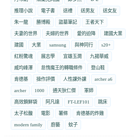
推理小說
電子書
送禮
送男友
送女友
朱一龍
勝博殿
盜墓筆記
王者天下
夫妻的世界
夫婦的世界
愛的迫降
建國大業
建國
大業
samsung
與神同行
s20+
紅粉驚魂
展志學
宜雄玉潤
九揚華威
威均峰澤
怠惰魔王的轉職條件
登山鞋
肯德基
操作評價
人性課外課
archer a6
archer
1000
通天狄仁傑
軍師
高效鎖鮮袋
阿凡達
FT-LEF101
跳床
太子松馥
電影
薯條
肯德基的炸雞
modern family
廚藝
蚊子