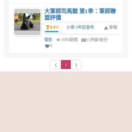
大軍師司馬懿 第1季：軍師聯
盟評價
0.0
小樂 6年前發布
舉報
分
電影
1095點閱
0 評論/給分
0
〈
1
〉