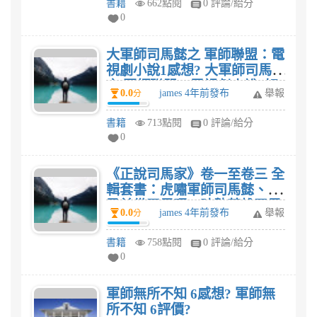
書籍
662點閱
0 評論/給分
0
大軍師司馬懿之 軍師聯盟：電
視劇小說1感想? 大軍師司馬懿
之 軍師聯盟：電視劇小說1好
0.0
james 4年前發布
舉報
分
看嗎?
書籍
713點閱
0 評論/給分
0
《正說司馬家》卷一至卷三 全
輯套書：虎嘯軍師司馬懿、智
勇兼備司馬昭、時勢英雄司馬
0.0
james 4年前發布
舉報
分
炎〈全套共三冊〉感想? 《正
說司馬家》卷一至卷三 全輯套
書籍
758點閱
0 評論/給分
書：虎嘯軍師司馬懿、智勇兼
0
備司馬昭、時勢英雄司馬炎
〈全套共三冊〉好看嗎?
軍師無所不知 6感想? 軍師無
所不知 6評價?