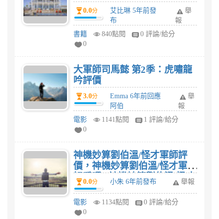
0.0
艾比琳 5年前發
舉
分
布
報
書籍
840點閱
0 評論/給分
0
大軍師司馬懿 第2季：虎嘯龍
吟評價
3.0
Emma 6年前回應
舉
分
阿伯
報
電影
1141點閱
1 評論/給分
0
神機妙算劉伯溫/怪才軍師評
價，神機妙算劉伯溫/怪才軍師
好看嗎? 神機妙算劉伯溫/怪才
0.0
小朱 6年前發布
舉報
分
軍師心得?
電影
1134點閱
0 評論/給分
0