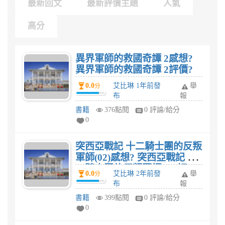
最新回文
最新評價主題
人氣
高分
異界軍師的救國奇譚 2感想?
異界軍師的救國奇譚 2評價?
0.0
艾比琳 1年前發
舉
分
布
報
書籍
376點閱
0 評論/給分
0
突西亞戰記 十二騎士團的反叛
軍師(02)感想? 突西亞戰記 十
二騎士團的反叛軍師(02)評
0.0
艾比琳 2年前發
舉
分
價?
布
報
書籍
399點閱
0 評論/給分
0