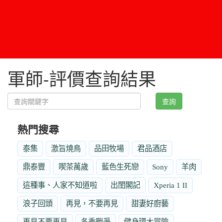
軍師-評價查詢結果
查詢
熱門搜尋
泰集
激旨燒鳥
品田牧場
君品酒店
鼎泰豐
喫茶萬歲
藍色生死戀
Sony
羊肉
這種事、人家不知道啦
出閨閣記
Xperia 1 II
浪子回頭
再見，不要再見
甜妻好廚藝
再見不要再見
冬季戰爭
健身環大冒險