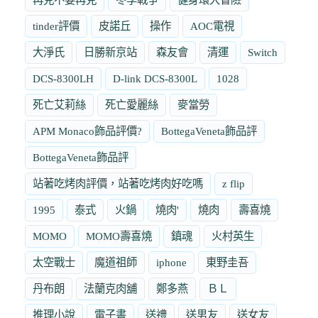
tinder評價
皮諾丘
操作
AOC電視
大淨氏
日勝新京站
森友會
清運
Switch
DCS-8300LH
D-link DCS-8300L
1028
死亡艾莉絲
死亡愛麗絲
麥當勞
APM Monaco飾品評價?
BottegaVeneta飾品評
BottegaVeneta飾品評
站著吃烤肉評價，站著吃烤肉好吃嗎
z flip
1995
泰式
火鍋
燒肉'
燒肉
壽喜燒
MOMO
MOMO壽喜燒
鎮魂
火村英生
太空戰士
魔道祖師
iphone
東野圭吾
丹布朗
法蘭克肉舖
鄭多燕
ＢＬ
推理小說
電子書
送禮
送男友
送女友