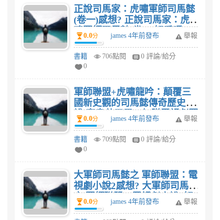
正說司馬家：虎嘯軍師司馬懿
(卷一)感想? 正說司馬家：虎
嘯軍師司馬懿(卷一)好看嗎?
0.0
james 4年前發布
舉報
分
書籍
706點閱
0 評論/給分
0
軍師聯盟+虎嘯龍吟：顛覆三
國新史觀的司馬懿傳奇歷史小
說(套書共三冊，加贈電視劇照
0.0
james 4年前發布
舉報
分
大型雙面海報2張)感想? 軍師
聯盟+虎嘯龍吟：顛覆三國新
書籍
709點閱
0 評論/給分
史觀的司馬懿傳奇歷史小說(套
0
書共三冊，加贈電視劇照大型
雙面海報2張)好看嗎?
大軍師司馬懿之 軍師聯盟：電
視劇小說2感想? 大軍師司馬懿
之 軍師聯盟：電視劇小說2好
0.0
james 4年前發布
舉報
分
看嗎?