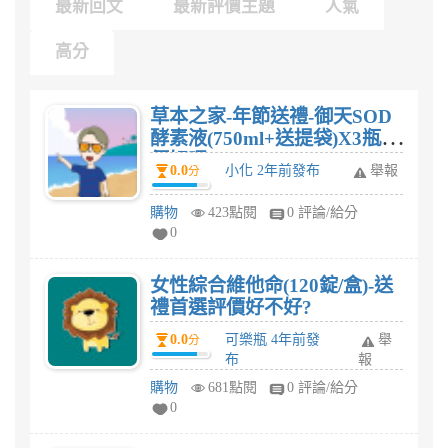
最新回文
最新評價主題
人氣
高分
草本之家-年節送禮-御天SOD
酵素液(750ml+送提袋)X3瓶評
價好嗎?
0.0
小化 2年前發布
舉報
分
購物
423點閱
0 評論/給分
0
女性綜合維他命(120錠/盒)-送
禮首選評價好不好?
0.0
可樂瓶 4年前發
舉
分
布
報
購物
681點閱
0 評論/給分
0