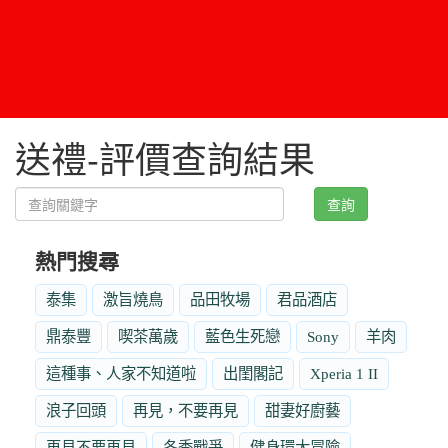
送禮-評價查詢結果
查詢
熱門搜尋
泰集
激旨燒鳥
品田牧場
君品酒店
鼎泰豐
喫茶萬歲
藍色生死戀
Sony
羊肉
這種事、人家不知道啦
出閨閣記
Xperia 1 II
浪子回頭
再見，不要再見
甜妻好廚藝
再見不要再見
冬季戰爭
健身環大冒險