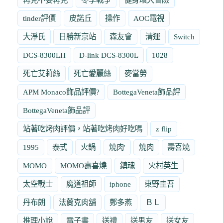
tinder評價
皮諾丘
操作
AOC電視
大淨氏
日勝新京站
森友會
清運
Switch
DCS-8300LH
D-link DCS-8300L
1028
死亡艾莉絲
死亡愛麗絲
麥當勞
APM Monaco飾品評價?
BottegaVeneta飾品評
BottegaVeneta飾品評
站著吃烤肉評價，站著吃烤肉好吃嗎
z flip
1995
泰式
火鍋
燒肉'
燒肉
壽喜燒
MOMO
MOMO壽喜燒
鎮魂
火村英生
太空戰士
魔道祖師
iphone
東野圭吾
丹布朗
法蘭克肉舖
鄭多燕
ＢＬ
推理小說
電子書
送禮
送男友
送女友