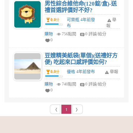
男性綜合維他命(120錠/盒)-送
禮首選評價好不好?
0.0
可樂瓶 4年前發
舉
分
布
報
購物
756點閱
0 評論/給分
0
豆嫂精美紙袋(單個)(送禮好方
便) 吃起來口感評價如何?
0.0
優格 4年前發布
舉報
分
購物
740點閱
0 評論/給分
0
〈
1
〉