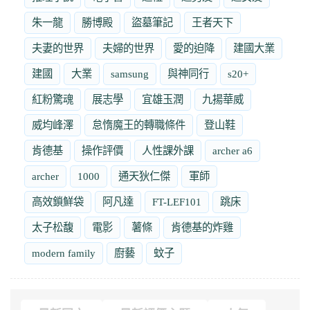
朱一龍
勝博殿
盜墓筆記
王者天下
夫妻的世界
夫婦的世界
愛的迫降
建國大業
建國
大業
samsung
與神同行
s20+
紅粉驚魂
展志學
宜雄玉潤
九揚華威
威均峰澤
怠惰魔王的轉職條件
登山鞋
肯德基
操作評價
人性課外課
archer a6
archer
1000
通天狄仁傑
軍師
高效鎖鮮袋
阿凡達
FT-LEF101
跳床
太子松馥
電影
薯條
肯德基的炸雞
modern family
廚藝
蚊子