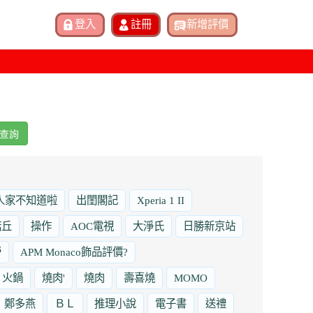
查詢
人家不知道啦
出閨閣記
Xperia 1 II
諾丘
操作
AOC電視
大淨氏
日勝新京站
勞
APM Monaco飾品評價?
火鍋
燒肉'
燒肉
壽喜燒
MOMO
鄭多燕
ＢＬ
推理小說
電子書
送禮