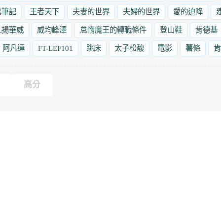
墓筆記
王者天下
夫妻的世界
夫婦的世界
愛的迫降
九揚華威
威均峰澤
怠惰魔王的轉職條件
登山鞋
肯德基
阿凡達
FT-LEF101
跳床
太子松馥
電影
薯條
肯
高分