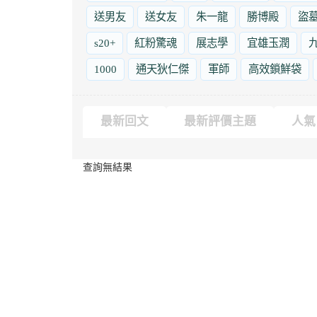
送男友
送女友
朱一龍
勝博殿
盜
s20+
紅粉驚魂
展志學
宜雄玉潤
1000
通天狄仁傑
軍師
高效鎖鮮袋
最新回文
最新評價主題
人氣
查詢無結果