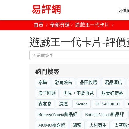
評價推
首頁
全部分類
遊戲王一代卡片
遊戲王一代卡片-評價
熱門搜尋
泰集
激旨燒鳥
品田牧場
君品酒店
浪子回頭
再見，不要再見
甜妻好廚藝
森友會
清運
Switch
DCS-8300LH
BottegaVeneta飾品評
BottegaVeneta飾品評
MOMO壽喜燒
鎮魂
火村英生
太空戰