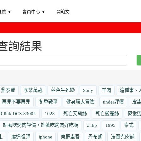
薦 ▼
會員中心 ▼
開箱文
查詢結果
鼎泰豐
喫茶萬歲
藍色生死戀
Sony
羊肉
這種事、
再見不要再見
冬季戰爭
健身環大冒險
tinder評價
皮
D-link DCS-8300L
1028
死亡艾莉絲
死亡愛麗絲
麥當
站著吃烤肉評價，站著吃烤肉好吃嗎
z flip
1995
泰式
士
魔道祖師
iphone
東野圭吾
丹布朗
法蘭克肉舖