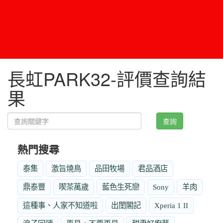
長虹PARK32-評價查詢結
果
查詢
熱門搜尋
泰集
激旨燒鳥
品田牧場
君品酒店
鼎泰豐
喫茶萬歲
藍色生死戀
Sony
羊肉
這種事、人家不知道啦
出閨閣記
Xperia 1 II