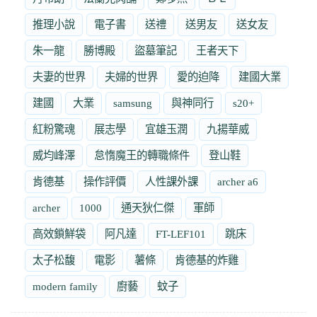
推理小說
電子書
送禮
送男友
送女友
朱一龍
勝博殿
盜墓筆記
王者天下
夫妻的世界
夫婦的世界
愛的迫降
建國大業
建國
大業
samsung
與神同行
s20+
紅粉驚魂
展志學
宜雄玉潤
九揚華威
威均峰澤
怠惰魔王的轉職條件
登山鞋
肯德基
操作評價
人性課外課
archer a6
archer
1000
通天狄仁傑
軍師
高效鎖鮮袋
阿凡達
FT-LEF101
跳床
太子松馥
電影
薯條
肯德基的炸雞
modern family
廚藝
蚊子