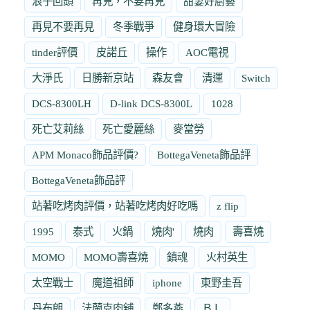
浪子回頭
再見，不要再見
甜妻好廚藝
再見不要再見
冬季戰爭
健身環大冒險
tinder評價
皮諾丘
操作
AOC電視
大淨氏
日勝新京站
森友會
清運
Switch
DCS-8300LH
D-link DCS-8300L
1028
死亡艾莉絲
死亡愛麗絲
麥當勞
APM Monaco飾品評價?
BottegaVeneta飾品評
BottegaVeneta飾品評
站著吃烤肉評價，站著吃烤肉好吃嗎
z flip
1995
泰式
火鍋
燒肉'
燒肉
壽喜燒
MOMO
MOMO壽喜燒
鎮魂
火村英生
太空戰士
魔道祖師
iphone
東野圭吾
丹布朗
法蘭克肉舖
鄭多燕
ＢＬ