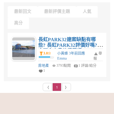
最新回文
最新評價主題
人氣
高分
長虹PARK32建案缺點有哪
些? 長虹PARK32評價好嗎?
會不會太貴值得買嗎?
3.0
小黃蜂 3年前回應
舉
分
Emma
報
房地產
3793點閱
1 評論/給分
1
〈
1
〉