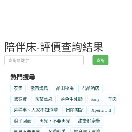
陪伴床-評價查詢結果
查詢
熱門搜尋
泰集
激旨燒鳥
品田牧場
君品酒店
鼎泰豐
喫茶萬歲
藍色生死戀
Sony
羊肉
這種事、人家不知道啦
出閨閣記
Xperia 1 II
浪子回頭
再見，不要再見
甜妻好廚藝
再見不要再見
冬季戰爭
健身環大冒險