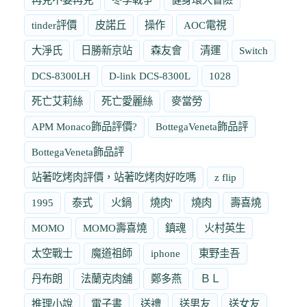
tinder評價
皮諾丘
操作
AOC電視
大淨氏
日勝新京站
森友會
清運
Switch
DCS-8300LH
D-link DCS-8300L
1028
死亡艾莉絲
死亡愛麗絲
麥當勞
APM Monaco飾品評價?
BottegaVeneta飾品評
BottegaVeneta飾品評
站著吃烤肉評價，站著吃烤肉好吃嗎
z flip
1995
泰式
火鍋
燒肉'
燒肉
壽喜燒
MOMO
MOMO壽喜燒
鎮魂
火村英生
太空戰士
魔道祖師
iphone
東野圭吾
丹布朗
法蘭克肉舖
鄭多燕
ＢＬ
推理小說
電子書
送禮
送男友
送女友