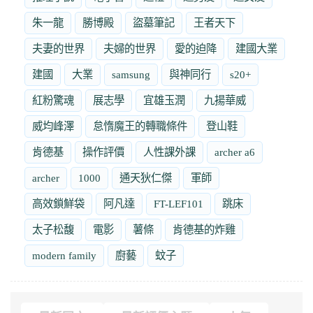
朱一龍
勝博殿
盜墓筆記
王者天下
夫妻的世界
夫婦的世界
愛的迫降
建國大業
建國
大業
samsung
與神同行
s20+
紅粉驚魂
展志學
宜雄玉潤
九揚華威
威均峰澤
怠惰魔王的轉職條件
登山鞋
肯德基
操作評價
人性課外課
archer a6
archer
1000
通天狄仁傑
軍師
高效鎖鮮袋
阿凡達
FT-LEF101
跳床
太子松馥
電影
薯條
肯德基的炸雞
modern family
廚藝
蚊子