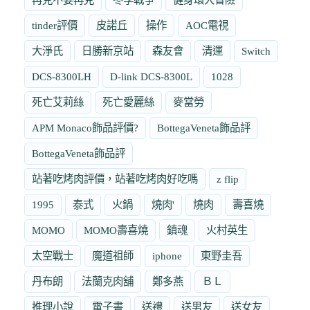
tinder評價
皮諾丘
操作
AOC電視
大淨氏
日勝新京站
森友會
清運
Switch
DCS-8300LH
D-link DCS-8300L
1028
死亡艾莉絲
死亡愛麗絲
麥當勞
APM Monaco飾品評價?
BottegaVeneta飾品評
BottegaVeneta飾品評
站著吃烤肉評價，站著吃烤肉好吃嗎
z flip
1995
泰式
火鍋
燒肉'
燒肉
壽喜燒
MOMO
MOMO壽喜燒
鎮魂
火村英生
太空戰士
魔道祖師
iphone
東野圭吾
丹布朗
法蘭克肉舖
鄭多燕
ＢＬ
推理小說
電子書
送禮
送男友
送女友