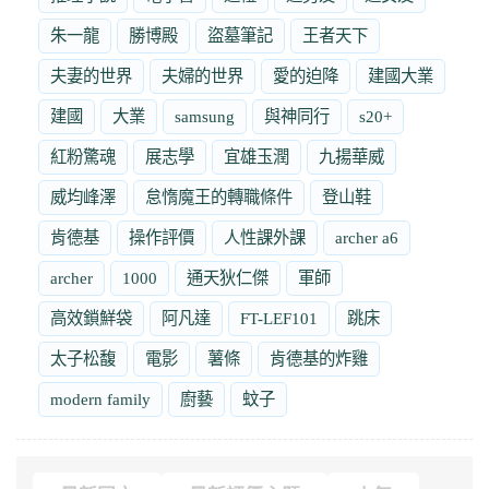
朱一龍
勝博殿
盜墓筆記
王者天下
夫妻的世界
夫婦的世界
愛的迫降
建國大業
建國
大業
samsung
與神同行
s20+
紅粉驚魂
展志學
宜雄玉潤
九揚華威
威均峰澤
怠惰魔王的轉職條件
登山鞋
肯德基
操作評價
人性課外課
archer a6
archer
1000
通天狄仁傑
軍師
高效鎖鮮袋
阿凡達
FT-LEF101
跳床
太子松馥
電影
薯條
肯德基的炸雞
modern family
廚藝
蚊子