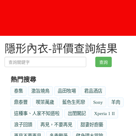
隱形內衣-評價查詢結果
查詢
熱門搜尋
泰集
激旨燒鳥
品田牧場
君品酒店
鼎泰豐
喫茶萬歲
藍色生死戀
Sony
羊肉
這種事、人家不知道啦
出閨閣記
Xperia 1 II
浪子回頭
再見，不要再見
甜妻好廚藝
再見不要再見
冬季戰爭
健身環大冒險