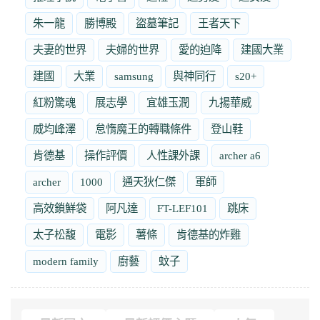
朱一龍
勝博殿
盜墓筆記
王者天下
夫妻的世界
夫婦的世界
愛的迫降
建國大業
建國
大業
samsung
與神同行
s20+
紅粉驚魂
展志學
宜雄玉潤
九揚華威
威均峰澤
怠惰魔王的轉職條件
登山鞋
肯德基
操作評價
人性課外課
archer a6
archer
1000
通天狄仁傑
軍師
高效鎖鮮袋
阿凡達
FT-LEF101
跳床
太子松馥
電影
薯條
肯德基的炸雞
modern family
廚藝
蚊子