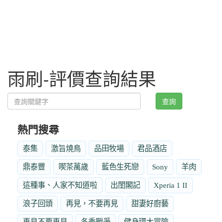
雨刷-評價查詢結果
查詢
熱門搜尋
泰集
激旨燒鳥
品田牧場
君品酒店
鼎泰豐
喫茶萬歲
藍色生死戀
Sony
羊肉
這種事、人家不知道啦
出閨閣記
Xperia 1 II
浪子回頭
再見，不要再見
甜妻好廚藝
再見不要再見
冬季戰爭
健身環大冒險