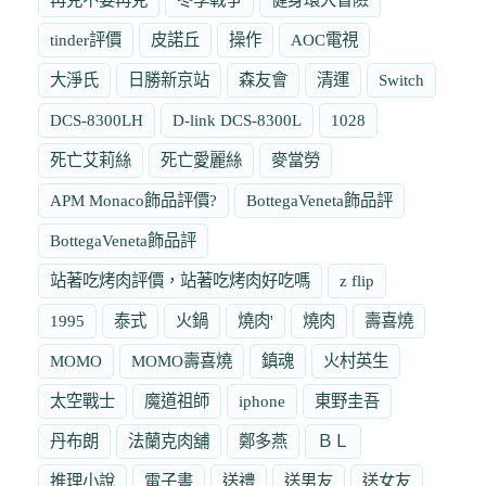
tinder評價
皮諾丘
操作
AOC電視
大淨氏
日勝新京站
森友會
清運
Switch
DCS-8300LH
D-link DCS-8300L
1028
死亡艾莉絲
死亡愛麗絲
麥當勞
APM Monaco飾品評價?
BottegaVeneta飾品評
BottegaVeneta飾品評
站著吃烤肉評價，站著吃烤肉好吃嗎
z flip
1995
泰式
火鍋
燒肉'
燒肉
壽喜燒
MOMO
MOMO壽喜燒
鎮魂
火村英生
太空戰士
魔道祖師
iphone
東野圭吾
丹布朗
法蘭克肉舖
鄭多燕
ＢＬ
推理小說
電子書
送禮
送男友
送女友