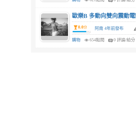
歐樂B 多動向雙向震動電
0.0
分
阿南 4年前發布
購物
654點閱
0 評論/給分