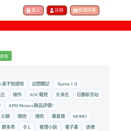
查詢
人家不知道啦
出閨閣記
Xperia 1 II
諾丘
操作
AOC電視
大淨氏
日勝新京站
勞
APM Monaco飾品評價?
火鍋
燒肉'
燒肉
壽喜燒
MOMO
鄭多燕
ＢＬ
推理小說
電子書
送禮