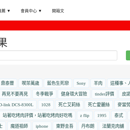
薦 ▼
會員中心 ▼
開箱文
果
鼎泰豐
喫茶萬歲
藍色生死戀
Sony
羊肉
這種事、
再見不要再見
冬季戰爭
健身環大冒險
tinder評價
皮
D-link DCS-8300L
1028
死亡艾莉絲
死亡愛麗絲
麥當
站著吃烤肉評價，站著吃烤肉好吃嗎
z flip
1995
泰式
士
魔道祖師
iphone
東野圭吾
丹布朗
法蘭克肉舖