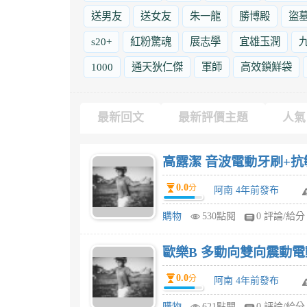
送男友
送女友
朱一龍
勝博殿
盜
s20+
紅粉驚魂
展志學
宜雄玉潤
1000
通天狄仁傑
軍師
高效鎖鮮袋
最新回文
最新評價主題
人氣
高露潔 音波電動牙刷+抗
0.0
分
阿南 4年前發布
購物
530點閱
0 評論/給分
歐樂B 多動向雙向震動電
0.0
分
阿南 4年前發布
購物
621點閱
0 評論/給分