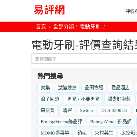
評價推
首頁
全部分類
電動牙刷
電動牙刷-評價查詢結
熱門搜尋
泰集
激旨燒鳥
品田牧場
君品酒店
浪子回頭
再見，不要再見
甜妻好廚藝
森友會
清運
Switch
DCS-8300LH
BottegaVeneta飾品評
BottegaVeneta飾品評
MOMO壽喜燒
鎮魂
火村英生
太空戰