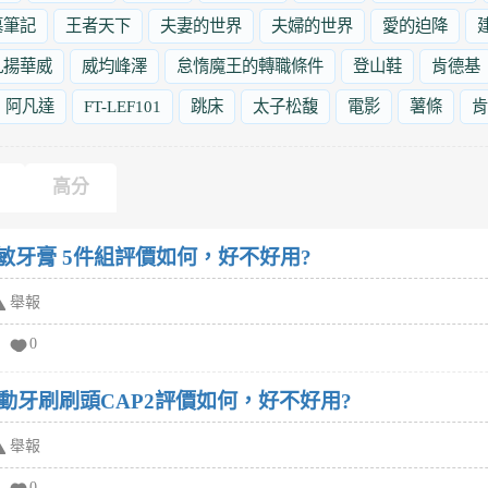
墓筆記
王者天下
夫妻的世界
夫婦的世界
愛的迫降
九揚華威
威均峰澤
怠惰魔王的轉職條件
登山鞋
肯德基
阿凡達
FT-LEF101
跳床
太子松馥
電影
薯條
肯
高分
敏牙膏 5件組評價如何，好不好用?
舉報
0
動牙刷刷頭CAP2評價如何，好不好用?
舉報
0