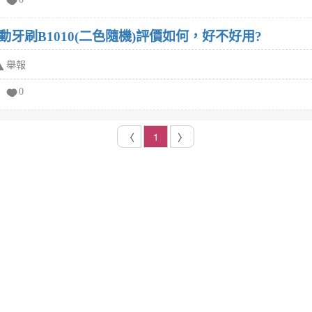
動牙刷B1010(二色隨機)評價如何，好不好用?
舉報
0
〈
1
〉