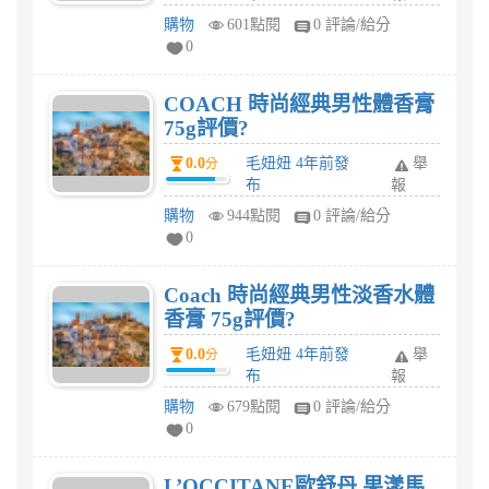
購物
601點閱
0 評論/給分
0
COACH 時尚經典男性體香膏
75g評價?
0.0
毛妞妞 4年前發
舉
分
布
報
購物
944點閱
0 評論/給分
0
Coach 時尚經典男性淡香水體
香膏 75g評價?
0.0
毛妞妞 4年前發
舉
分
布
報
購物
679點閱
0 評論/給分
0
L’OCCITANE歐舒丹 果漾馬