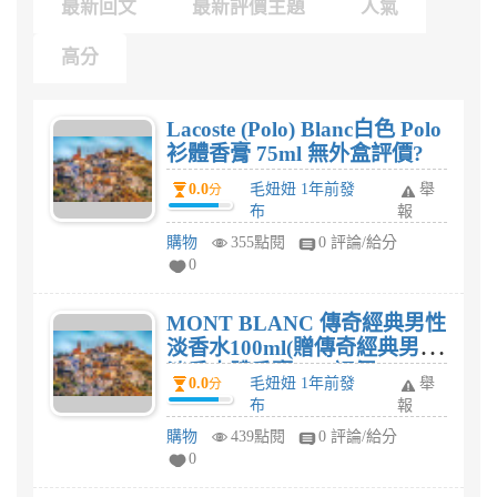
最新回文
最新評價主題
人氣
高分
Lacoste (Polo) Blanc白色 Polo
衫體香膏 75ml 無外盒評價?
0.0
毛妞妞 1年前發
舉
分
布
報
購物
355點閱
0 評論/給分
0
MONT BLANC 傳奇經典男性
淡香水100ml(贈傳奇經典男性
淡香水體香膏75g)評價?
0.0
毛妞妞 1年前發
舉
分
布
報
購物
439點閱
0 評論/給分
0