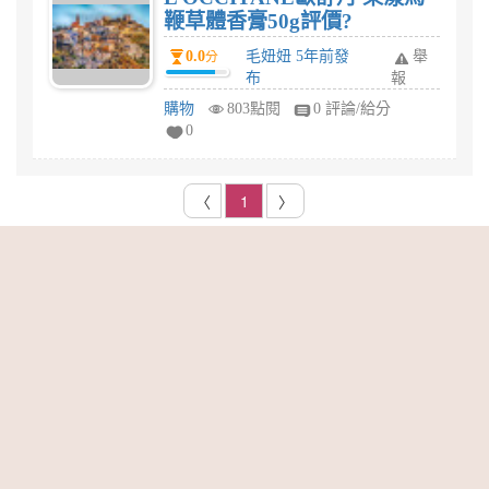
鞭草體香膏50g評價?
0.0
毛妞妞 5年前發
舉
分
布
報
購物
803點閱
0 評論/給分
0
〈
1
〉