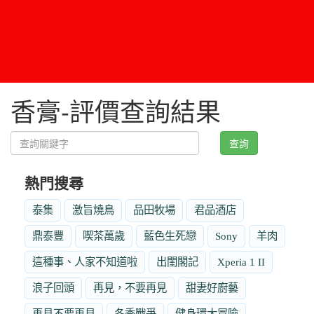
香膏-評價查詢結果
查詢
熱門搜尋
泰集
激旨燒鳥
品田牧場
君品酒店
鼎泰豐
喫茶萬歲
藍色生死戀
Sony
羊肉
這種事、人家不知道啦
出閨閣記
Xperia 1 II
浪子回頭
再見，不要再見
甜妻好廚藝
再見不要再見
冬季戰爭
健身環大冒險