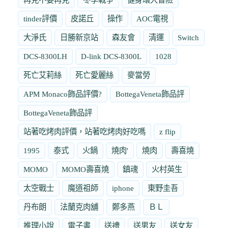
tinder評價
皮諾丘
操作
AOC電視
大淨氏
日勝新京站
森友會
清運
Switch
DCS-8300LH
D-link DCS-8300L
1028
死亡艾莉絲
死亡愛麗絲
麥當勞
APM Monaco飾品評價?
BottegaVeneta飾品評
BottegaVeneta飾品評
站著吃烤肉評價，站著吃烤肉好吃嗎
z flip
1995
泰式
火鍋
燒肉'
燒肉
壽喜燒
MOMO
MOMO壽喜燒
鎮魂
火村英生
太空戰士
魔道祖師
iphone
東野圭吾
丹布朗
法蘭克肉舖
鄭多燕
ＢＬ
推理小說
電子書
送禮
送男友
送女友