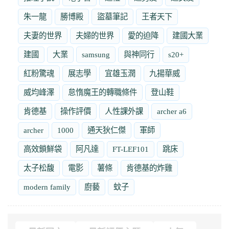
朱一龍
勝博殿
盜墓筆記
王者天下
夫妻的世界
夫婦的世界
愛的迫降
建國大業
建國
大業
samsung
與神同行
s20+
紅粉驚魂
展志學
宜雄玉潤
九揚華威
威均峰澤
怠惰魔王的轉職條件
登山鞋
肯德基
操作評價
人性課外課
archer a6
archer
1000
通天狄仁傑
軍師
高效鎖鮮袋
阿凡達
FT-LEF101
跳床
太子松馥
電影
薯條
肯德基的炸雞
modern family
廚藝
蚊子