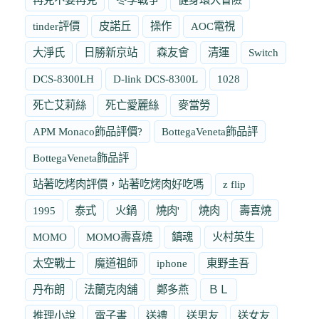
tinder評價
皮諾丘
操作
AOC電視
大淨氏
日勝新京站
森友會
清運
Switch
DCS-8300LH
D-link DCS-8300L
1028
死亡艾莉絲
死亡愛麗絲
麥當勞
APM Monaco飾品評價?
BottegaVeneta飾品評
BottegaVeneta飾品評
站著吃烤肉評價，站著吃烤肉好吃嗎
z flip
1995
泰式
火鍋
燒肉'
燒肉
壽喜燒
MOMO
MOMO壽喜燒
鎮魂
火村英生
太空戰士
魔道祖師
iphone
東野圭吾
丹布朗
法蘭克肉舖
鄭多燕
ＢＬ
推理小說
電子書
送禮
送男友
送女友