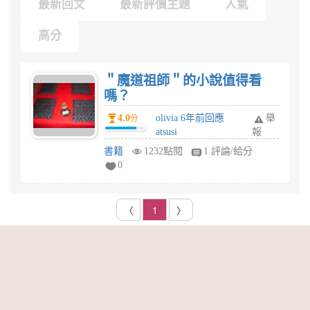
最新回文
最新評價主題
人氣
高分
＂魔道祖師＂的小說值得看
嗎？
4.0
olivia 6年前回應
舉
分
atsusi
報
書籍
1232點閱
1 評論/給分
0
〈
1
〉