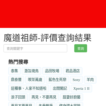
魔道祖師-評價查詢結果
查詢
熱門搜尋
泰集
激旨燒鳥
品田牧場
君品酒店
鼎泰豐
喫茶萬歲
藍色生死戀
Sony
羊肉
這種事、人家不知道啦
出閨閣記
Xperia 1 II
浪子回頭
再見，不要再見
甜妻好廚藝
再見不要再見
冬季戰爭
健身環大冒險