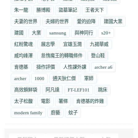
朱一龍
勝博殿
盜墓筆記
王者天下
夫妻的世界
夫婦的世界
愛的迫降
建國大業
建國
大業
samsung
與神同行
s20+
紅粉驚魂
展志學
宜雄玉潤
九揚華威
威均峰澤
怠惰魔王的轉職條件
登山鞋
肯德基
操作評價
人性課外課
archer a6
archer
1000
通天狄仁傑
軍師
高效鎖鮮袋
阿凡達
FT-LEF101
跳床
太子松馥
電影
薯條
肯德基的炸雞
modern family
廚藝
蚊子