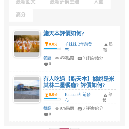
最新回文
最新評價主題
人氣
高分
鮨天本評價如何?
0.0
羊妹妹 2年前發
舉
分
布
報
餐廳
456點閱
0 評論/給分
0
有人吃過【鮨天本】據說是米
其林二星餐廳? 評價如何?
0.0
Emma 5年前發
舉
分
布
報
餐廳
976點閱
0 評論/給分
0