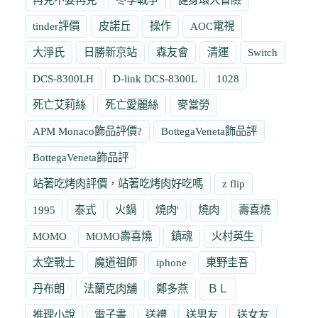
tinder評價
皮諾丘
操作
AOC電視
大淨氏
日勝新京站
森友會
清運
Switch
DCS-8300LH
D-link DCS-8300L
1028
死亡艾莉絲
死亡愛麗絲
麥當勞
APM Monaco飾品評價?
BottegaVeneta飾品評
BottegaVeneta飾品評
站著吃烤肉評價，站著吃烤肉好吃嗎
z flip
1995
泰式
火鍋
燒肉'
燒肉
壽喜燒
MOMO
MOMO壽喜燒
鎮魂
火村英生
太空戰士
魔道祖師
iphone
東野圭吾
丹布朗
法蘭克肉舖
鄭多燕
ＢＬ
推理小說
電子書
送禮
送男友
送女友