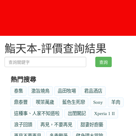
鮨天本-評價查詢結果
查詢
熱門搜尋
泰集
激旨燒鳥
品田牧場
君品酒店
鼎泰豐
喫茶萬歲
藍色生死戀
Sony
羊肉
這種事、人家不知道啦
出閨閣記
Xperia 1 II
浪子回頭
再見，不要再見
甜妻好廚藝
再見不要再見
冬季戰爭
健身環大冒險