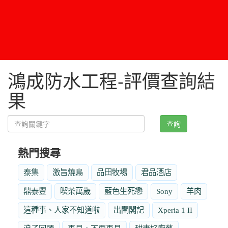
鴻成防水工程-評價查詢結
果
查詢
熱門搜尋
泰集
激旨燒鳥
品田牧場
君品酒店
鼎泰豐
喫茶萬歲
藍色生死戀
Sony
羊肉
這種事、人家不知道啦
出閨閣記
Xperia 1 II