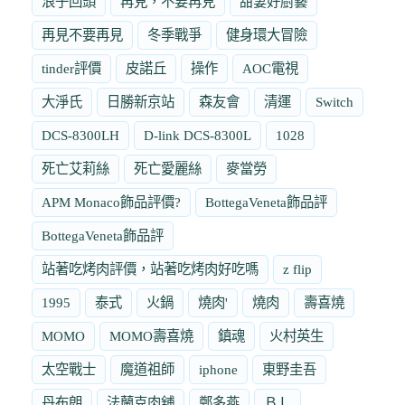
浪子回頭
再見，不要再見
甜妻好廚藝
再見不要再見
冬季戰爭
健身環大冒險
tinder評價
皮諾丘
操作
AOC電視
大淨氏
日勝新京站
森友會
清運
Switch
DCS-8300LH
D-link DCS-8300L
1028
死亡艾莉絲
死亡愛麗絲
麥當勞
APM Monaco飾品評價?
BottegaVeneta飾品評
BottegaVeneta飾品評
站著吃烤肉評價，站著吃烤肉好吃嗎
z flip
1995
泰式
火鍋
燒肉'
燒肉
壽喜燒
MOMO
MOMO壽喜燒
鎮魂
火村英生
太空戰士
魔道祖師
iphone
東野圭吾
丹布朗
法蘭克肉舖
鄭多燕
ＢＬ