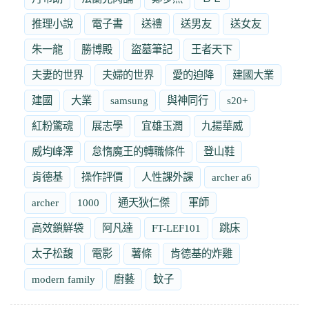
推理小說
電子書
送禮
送男友
送女友
朱一龍
勝博殿
盜墓筆記
王者天下
夫妻的世界
夫婦的世界
愛的迫降
建國大業
建國
大業
samsung
與神同行
s20+
紅粉驚魂
展志學
宜雄玉潤
九揚華威
威均峰澤
怠惰魔王的轉職條件
登山鞋
肯德基
操作評價
人性課外課
archer a6
archer
1000
通天狄仁傑
軍師
高效鎖鮮袋
阿凡達
FT-LEF101
跳床
太子松馥
電影
薯條
肯德基的炸雞
modern family
廚藝
蚊子