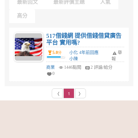
最新回文
最新評價主題
人氣
高分
517借錢網 提供借錢借貸廣告
平台 實用嗎?
5.0
小化 4年前回應
舉
分
小陳
報
商業
1446點閱
2 評論/給分
0
〈
1
〉