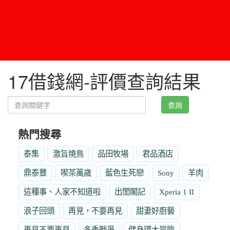
17借錢網-評價查詢結果
查詢
熱門搜尋
泰集
激旨燒鳥
品田牧場
君品酒店
鼎泰豐
喫茶萬歲
藍色生死戀
Sony
羊肉
這種事、人家不知道啦
出閨閣記
Xperia 1 II
浪子回頭
再見，不要再見
甜妻好廚藝
再見不要再見
冬季戰爭
健身環大冒險