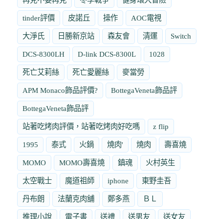
tinder評價
皮諾丘
操作
AOC電視
大淨氏
日勝新京站
森友會
清運
Switch
DCS-8300LH
D-link DCS-8300L
1028
死亡艾莉絲
死亡愛麗絲
麥當勞
APM Monaco飾品評價?
BottegaVeneta飾品評
BottegaVeneta飾品評
站著吃烤肉評價，站著吃烤肉好吃嗎
z flip
1995
泰式
火鍋
燒肉'
燒肉
壽喜燒
MOMO
MOMO壽喜燒
鎮魂
火村英生
太空戰士
魔道祖師
iphone
東野圭吾
丹布朗
法蘭克肉舖
鄭多燕
ＢＬ
推理小說
電子書
送禮
送男友
送女友