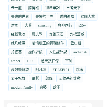
朱一龍
勝博殿
盜墓筆記
王者天下
夫妻的世界
夫婦的世界
愛的迫降
建國大業
建國
大業
samsung
與神同行
s20+
紅粉驚魂
展志學
宜雄玉潤
九揚華威
威均峰澤
怠惰魔王的轉職條件
登山鞋
肯德基
操作評價
人性課外課
archer a6
archer
1000
通天狄仁傑
軍師
高效鎖鮮袋
阿凡達
FT-LEF101
跳床
太子松馥
電影
薯條
肯德基的炸雞
modern family
廚藝
蚊子