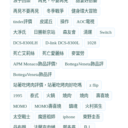
浪子回頭
再見，不要再見
甜妻好廚藝
再見不要再見
冬季戰爭
健身環大冒險
tinder評價
皮諾丘
操作
AOC電視
大淨氏
日勝新京站
森友會
清運
Switch
DCS-8300LH
D-link DCS-8300L
1028
死亡艾莉絲
死亡愛麗絲
麥當勞
APM Monaco飾品評價?
BottegaVeneta飾品評
BottegaVeneta飾品評
站著吃烤肉評價，站著吃烤肉好吃嗎
z flip
1995
泰式
火鍋
燒肉'
燒肉
壽喜燒
MOMO
MOMO壽喜燒
鎮魂
火村英生
太空戰士
魔道祖師
iphone
東野圭吾
丹布朗
法蘭克肉舖
鄭多燕
ＢＬ