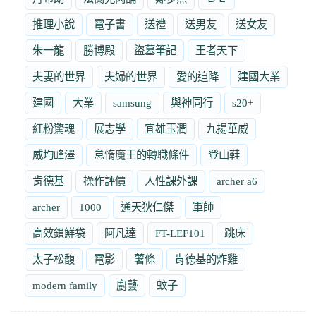
推理小說
電子書
送禮
送男友
送女友
朱一龍
勝博殿
盜墓筆記
王者天下
夫妻的世界
夫婦的世界
愛的迫降
建國大業
建國
大業
samsung
與神同行
s20+
紅粉驚魂
展志學
宜雄玉潤
九揚華威
威均峰澤
怠惰魔王的轉職條件
登山鞋
肯德基
操作評價
人性課外課
archer a6
archer
1000
通天狄仁傑
軍師
高效鎖鮮袋
阿凡達
FT-LEF101
跳床
太子松馥
電影
薯條
肯德基的炸雞
modern family
廚藝
蚊子