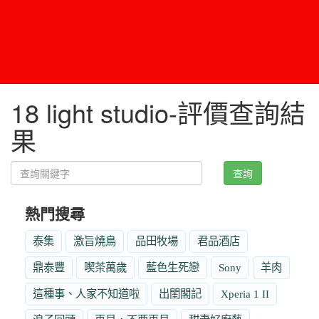
18 light studio-評價查詢結
果
查詢
熱門搜尋
泰集
激旨燒鳥
品田牧場
君品酒店
鼎泰豐
喫茶萬歲
藍色生死戀
Sony
羊肉
這種事、人家不知道啦
出閨閣記
Xperia 1 II