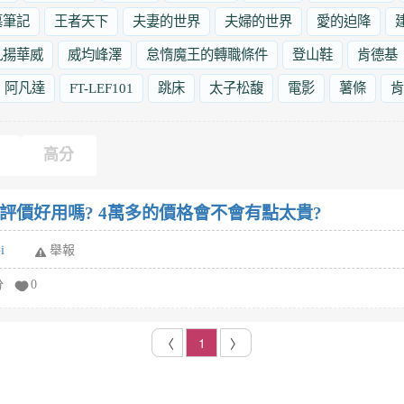
墓筆記
王者天下
夫妻的世界
夫婦的世界
愛的迫降
九揚華威
威均峰澤
怠惰魔王的轉職條件
登山鞋
肯德基
阿凡達
FT-LEF101
跳床
太子松馥
電影
薯條
肯
高分
空氣清淨機評價好用嗎? 4萬多的價格會不會有點太貴?
i
舉報
分
0
〈
1
〉