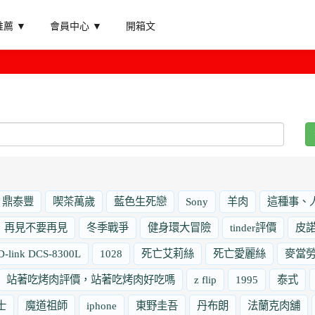
薦 ▼
會員中心 ▼
開箱文
鼎泰豐
喫茶萬歲
藍色生死戀
Sony
羊肉
這種事、
再見不要再見
冬季戰爭
健身環大冒險
tinder評價
皮
D-link DCS-8300L
1028
死亡艾莉絲
死亡愛麗絲
麥當
站著吃烤肉評價，站著吃烤肉好吃嗎
z flip
1995
泰式
士
魔道祖師
iphone
東野圭吾
丹布朗
法蘭克肉舖