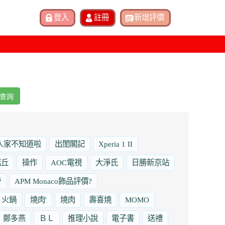
查詢
人家不知道啦
出閨閣記
Xperia 1 II
諾丘
操作
AOC電視
大淨氏
日勝新京站
勞
APM Monaco飾品評價?
火鍋
燒肉'
燒肉
壽喜燒
MOMO
鄭多燕
ＢＬ
推理小說
電子書
送禮