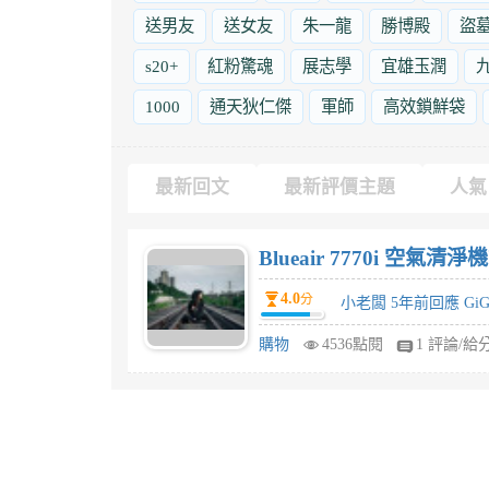
送男友
送女友
朱一龍
勝博殿
盜
s20+
紅粉驚魂
展志學
宜雄玉潤
1000
通天狄仁傑
軍師
高效鎖鮮袋
最新回文
最新評價主題
人氣
Blueair 7770i 
4.0
分
小老闆 5年前回應 GiG
購物
4536點閱
1 評論/給