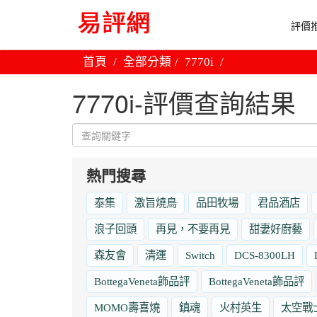
評價推
首頁
全部分類
7770i
7770i-評價查詢結果
熱門搜尋
泰集
激旨燒鳥
品田牧場
君品酒店
浪子回頭
再見，不要再見
甜妻好廚藝
森友會
清運
Switch
DCS-8300LH
BottegaVeneta飾品評
BottegaVeneta飾品評
MOMO壽喜燒
鎮魂
火村英生
太空戰