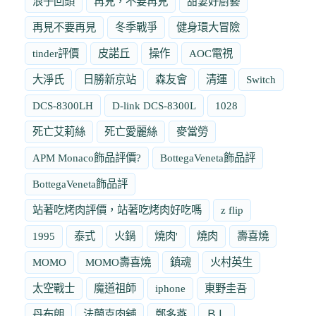
浪子回頭
再見，不要再見
甜妻好廚藝
再見不要再見
冬季戰爭
健身環大冒險
tinder評價
皮諾丘
操作
AOC電視
大淨氏
日勝新京站
森友會
清運
Switch
DCS-8300LH
D-link DCS-8300L
1028
死亡艾莉絲
死亡愛麗絲
麥當勞
APM Monaco飾品評價?
BottegaVeneta飾品評
BottegaVeneta飾品評
站著吃烤肉評價，站著吃烤肉好吃嗎
z flip
1995
泰式
火鍋
燒肉'
燒肉
壽喜燒
MOMO
MOMO壽喜燒
鎮魂
火村英生
太空戰士
魔道祖師
iphone
東野圭吾
丹布朗
法蘭克肉舖
鄭多燕
ＢＬ