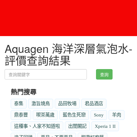
Aquagen 海洋深層氣泡水-
評價查詢結果
查詢
熱門搜尋
泰集
激旨燒鳥
品田牧場
君品酒店
鼎泰豐
喫茶萬歲
藍色生死戀
Sony
羊肉
這種事、人家不知道啦
出閨閣記
Xperia 1 II