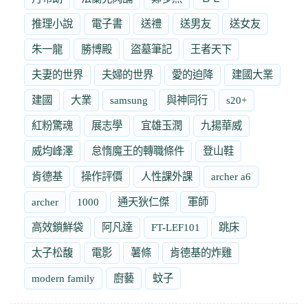
推理小說
電子書
送禮
送男友
送女友
朱一龍
勝博殿
盜墓筆記
王者天下
夫妻的世界
夫婦的世界
愛的迫降
建國大業
建國
大業
samsung
與神同行
s20+
紅粉驚魂
展志學
宜雄玉潤
九揚華威
威均峰澤
怠惰魔王的轉職條件
登山鞋
肯德基
操作評價
人性課外課
archer a6
archer
1000
通天狄仁傑
軍師
高效鎖鮮袋
阿凡達
FT-LEF101
跳床
太子松馥
電影
薯條
肯德基的炸雞
modern family
廚藝
蚊子