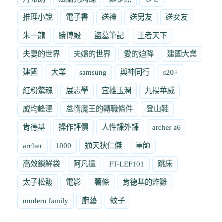
推理小說
電子書
送禮
送男友
送女友
朱一龍
勝博殿
盜墓筆記
王者天下
夫妻的世界
夫婦的世界
愛的迫降
建國大業
建國
大業
samsung
與神同行
s20+
紅粉驚魂
展志學
宜雄玉潤
九揚華威
威均峰澤
怠惰魔王的轉職條件
登山鞋
肯德基
操作評價
人性課外課
archer a6
archer
1000
通天狄仁傑
軍師
高效鎖鮮袋
阿凡達
FT-LEF101
跳床
太子松馥
電影
薯條
肯德基的炸雞
modern family
廚藝
蚊子