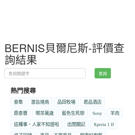
BERNIS貝爾尼斯-評價查
詢結果
查詢
熱門搜尋
泰集
激旨燒鳥
品田牧場
君品酒店
鼎泰豐
喫茶萬歲
藍色生死戀
Sony
羊肉
這種事、人家不知道啦
出閨閣記
Xperia 1 II