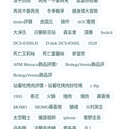
浪子回頭
再見，不要再見
甜妻好廚藝
再見不要再見
冬季戰爭
健身環大冒險
tinder評價
皮諾丘
操作
AOC電視
大淨氏
日勝新京站
森友會
清運
Switch
DCS-8300LH
D-link DCS-8300L
1028
死亡艾莉絲
死亡愛麗絲
麥當勞
APM Monaco飾品評價?
BottegaVeneta飾品評
BottegaVeneta飾品評
站著吃烤肉評價，站著吃烤肉好吃嗎
z flip
1995
泰式
火鍋
燒肉'
燒肉
壽喜燒
MOMO
MOMO壽喜燒
鎮魂
火村英生
太空戰士
魔道祖師
iphone
東野圭吾
丹布朗
法蘭克肉舖
鄭多燕
ＢＬ