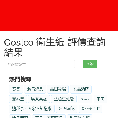
Costco 衛生紙-評價查詢
結果
查詢
熱門搜尋
泰集
激旨燒鳥
品田牧場
君品酒店
鼎泰豐
喫茶萬歲
藍色生死戀
Sony
羊肉
這種事、人家不知道啦
出閨閣記
Xperia 1 II