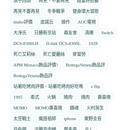
浪子回頭
再見，不要再見
甜妻好廚藝
再見不要再見
冬季戰爭
健身環大冒險
tinder評價
皮諾丘
操作
AOC電視
大淨氏
日勝新京站
森友會
清運
Switch
DCS-8300LH
D-link DCS-8300L
1028
死亡艾莉絲
死亡愛麗絲
麥當勞
APM Monaco飾品評價?
BottegaVeneta飾品評
BottegaVeneta飾品評
站著吃烤肉評價，站著吃烤肉好吃嗎
z flip
1995
泰式
火鍋
燒肉'
燒肉
壽喜燒
MOMO
MOMO壽喜燒
鎮魂
火村英生
太空戰士
魔道祖師
iphone
東野圭吾
丹布朗
法蘭克肉舖
鄭多燕
ＢＬ