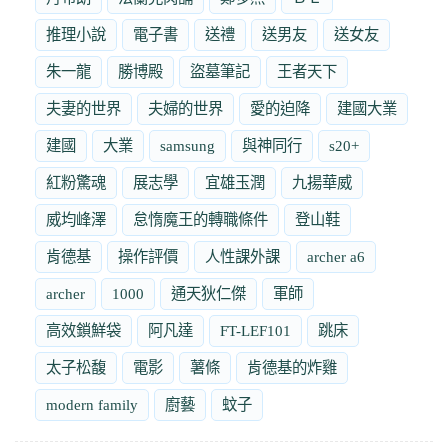
推理小說
電子書
送禮
送男友
送女友
朱一龍
勝博殿
盜墓筆記
王者天下
夫妻的世界
夫婦的世界
愛的迫降
建國大業
建國
大業
samsung
與神同行
s20+
紅粉驚魂
展志學
宜雄玉潤
九揚華威
威均峰澤
怠惰魔王的轉職條件
登山鞋
肯德基
操作評價
人性課外課
archer a6
archer
1000
通天狄仁傑
軍師
高效鎖鮮袋
阿凡達
FT-LEF101
跳床
太子松馥
電影
薯條
肯德基的炸雞
modern family
廚藝
蚊子