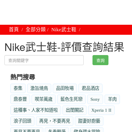
首頁
全部分類
Nike武士鞋
Nike武士鞋-評價查詢結果
查詢
熱門搜尋
泰集
激旨燒鳥
品田牧場
君品酒店
鼎泰豐
喫茶萬歲
藍色生死戀
Sony
羊肉
這種事、人家不知道啦
出閨閣記
Xperia 1 II
浪子回頭
再見，不要再見
甜妻好廚藝
再見不要再見
冬季戰爭
健身環大冒險