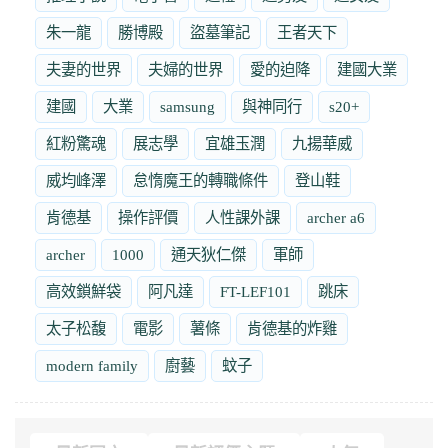
朱一龍
勝博殿
盜墓筆記
王者天下
夫妻的世界
夫婦的世界
愛的迫降
建國大業
建國
大業
samsung
與神同行
s20+
紅粉驚魂
展志學
宜雄玉潤
九揚華威
威均峰澤
怠惰魔王的轉職條件
登山鞋
肯德基
操作評價
人性課外課
archer a6
archer
1000
通天狄仁傑
軍師
高效鎖鮮袋
阿凡達
FT-LEF101
跳床
太子松馥
電影
薯條
肯德基的炸雞
modern family
廚藝
蚊子