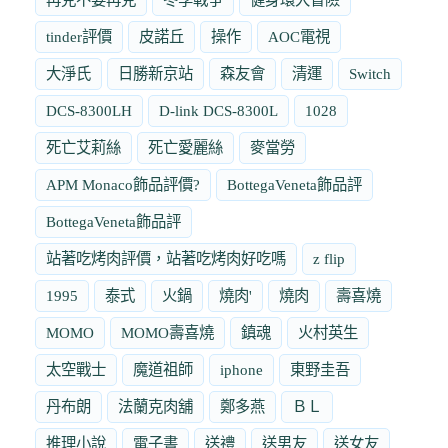
tinder評價
皮諾丘
操作
AOC電視
大淨氏
日勝新京站
森友會
清運
Switch
DCS-8300LH
D-link DCS-8300L
1028
死亡艾莉絲
死亡愛麗絲
麥當勞
APM Monaco飾品評價?
BottegaVeneta飾品評
BottegaVeneta飾品評
站著吃烤肉評價，站著吃烤肉好吃嗎
z flip
1995
泰式
火鍋
燒肉'
燒肉
壽喜燒
MOMO
MOMO壽喜燒
鎮魂
火村英生
太空戰士
魔道祖師
iphone
東野圭吾
丹布朗
法蘭克肉舖
鄭多燕
ＢＬ
推理小說
電子書
送禮
送男友
送女友