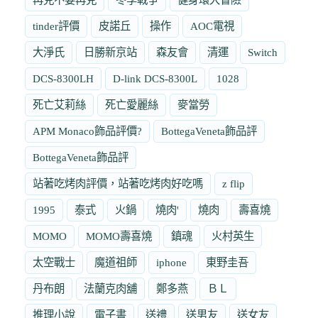
tinder評價
皮諾丘
操作
AOC電視
大淨氏
日勝新京站
森友會
清運
Switch
DCS-8300LH
D-link DCS-8300L
1028
死亡艾莉絲
死亡愛麗絲
麥當勞
APM Monaco飾品評價?
BottegaVeneta飾品評
BottegaVeneta飾品評
站著吃烤肉評價，站著吃烤肉好吃嗎
z flip
1995
泰式
火鍋
燒肉'
燒肉
壽喜燒
MOMO
MOMO壽喜燒
鎮魂
火村英生
太空戰士
魔道祖師
iphone
東野圭吾
丹布朗
法蘭克肉舖
鄭多燕
ＢＬ
推理小說
電子書
送禮
送男友
送女友