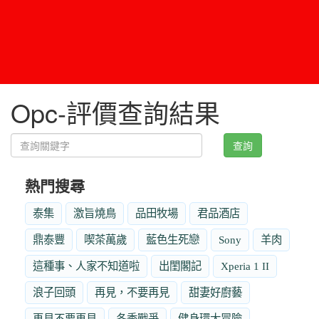
Opc-評價查詢結果
查詢
熱門搜尋
泰集
激旨燒鳥
品田牧場
君品酒店
鼎泰豐
喫茶萬歲
藍色生死戀
Sony
羊肉
這種事、人家不知道啦
出閨閣記
Xperia 1 II
浪子回頭
再見，不要再見
甜妻好廚藝
再見不要再見
冬季戰爭
健身環大冒險