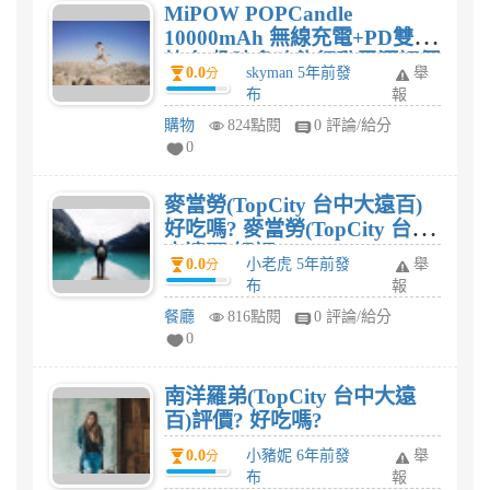
MiPOW POPCandle
10000mAh 無線充電+PD雙向
快充 趣味多功能行動電源評價
0.0
skyman 5年前發
舉
分
如何?
布
報
購物
824點閱
0 評論/給分
0
麥當勞(TopCity 台中大遠百)
好吃嗎? 麥當勞(TopCity 台中
大遠百)好評?
0.0
小老虎 5年前發
舉
分
布
報
餐廳
816點閱
0 評論/給分
0
南洋羅弟(TopCity 台中大遠
百)評價? 好吃嗎?
0.0
小豬妮 6年前發
舉
分
布
報