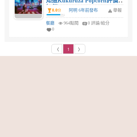
知道Kukuruza Popcorn評價
如何
0.0
阿明 6年前發布
舉報
分
餐廳
964點閱
0 評論/給分
0
〈
1
〉