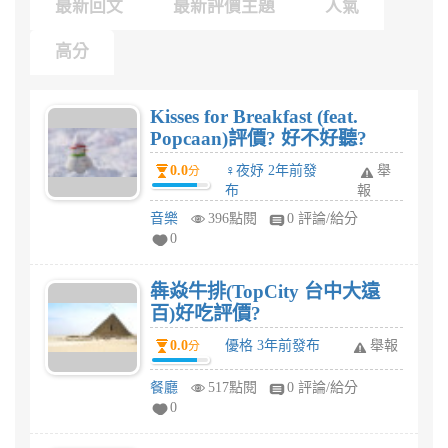
最新回文
最新評價主題
人氣
高分
Kisses for Breakfast (feat.
Popcaan)評價? 好不好聽?
0.0
♀夜妤 2年前發
舉
分
布
報
音樂
396點閱
0 評論/給分
0
犇焱牛排(TopCity 台中大遠
百)好吃評價?
0.0
優格 3年前發布
舉報
分
餐廳
517點閱
0 評論/給分
0