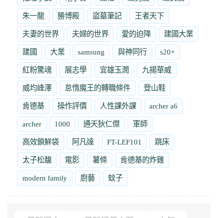
朱一龍
勝博殿
盜墓筆記
王者天下
夫妻的世界
夫婦的世界
愛的迫降
建國大業
建國
大業
samsung
與神同行
s20+
紅粉驚魂
展志學
宜雄玉潤
九揚華威
威均峰澤
怠惰魔王的轉職條件
登山鞋
肯德基
操作評價
人性課外課
archer a6
archer
1000
通天狄仁傑
軍師
高效鎖鮮袋
阿凡達
FT-LEF101
跳床
太子松馥
電影
薯條
肯德基的炸雞
modern family
廚藝
蚊子