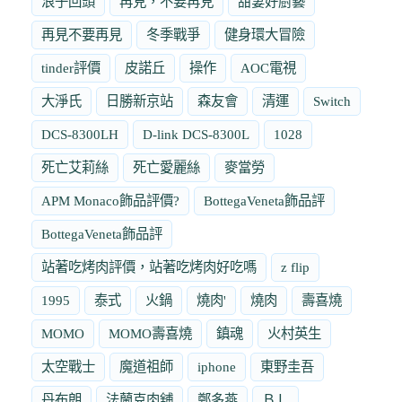
浪子回頭
再見，不要再見
甜妻好廚藝
再見不要再見
冬季戰爭
健身環大冒險
tinder評價
皮諾丘
操作
AOC電視
大淨氏
日勝新京站
森友會
清運
Switch
DCS-8300LH
D-link DCS-8300L
1028
死亡艾莉絲
死亡愛麗絲
麥當勞
APM Monaco飾品評價?
BottegaVeneta飾品評
BottegaVeneta飾品評
站著吃烤肉評價，站著吃烤肉好吃嗎
z flip
1995
泰式
火鍋
燒肉'
燒肉
壽喜燒
MOMO
MOMO壽喜燒
鎮魂
火村英生
太空戰士
魔道祖師
iphone
東野圭吾
丹布朗
法蘭克肉舖
鄭多燕
ＢＬ