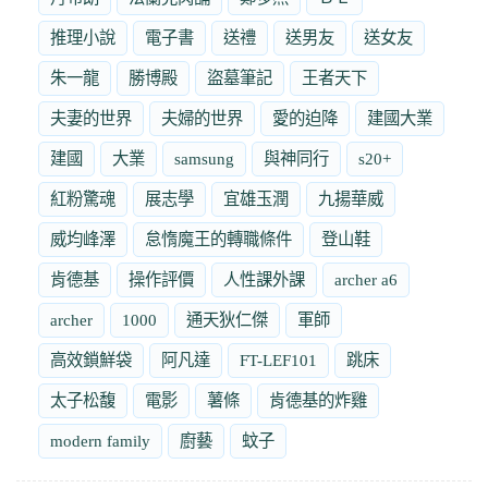
推理小說
電子書
送禮
送男友
送女友
朱一龍
勝博殿
盜墓筆記
王者天下
夫妻的世界
夫婦的世界
愛的迫降
建國大業
建國
大業
samsung
與神同行
s20+
紅粉驚魂
展志學
宜雄玉潤
九揚華威
威均峰澤
怠惰魔王的轉職條件
登山鞋
肯德基
操作評價
人性課外課
archer a6
archer
1000
通天狄仁傑
軍師
高效鎖鮮袋
阿凡達
FT-LEF101
跳床
太子松馥
電影
薯條
肯德基的炸雞
modern family
廚藝
蚊子