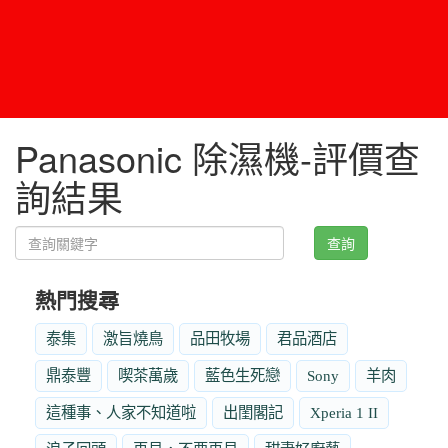
Panasonic 除濕機-評價查
詢結果
查詢
熱門搜尋
泰集
激旨燒鳥
品田牧場
君品酒店
鼎泰豐
喫茶萬歲
藍色生死戀
Sony
羊肉
這種事、人家不知道啦
出閨閣記
Xperia 1 II