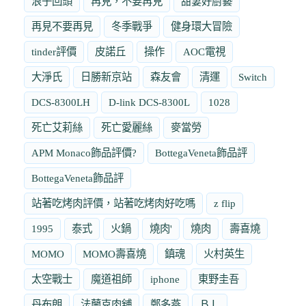
浪子回頭
再見，不要再見
甜妻好廚藝
再見不要再見
冬季戰爭
健身環大冒險
tinder評價
皮諾丘
操作
AOC電視
大淨氏
日勝新京站
森友會
清運
Switch
DCS-8300LH
D-link DCS-8300L
1028
死亡艾莉絲
死亡愛麗絲
麥當勞
APM Monaco飾品評價?
BottegaVeneta飾品評
BottegaVeneta飾品評
站著吃烤肉評價，站著吃烤肉好吃嗎
z flip
1995
泰式
火鍋
燒肉'
燒肉
壽喜燒
MOMO
MOMO壽喜燒
鎮魂
火村英生
太空戰士
魔道祖師
iphone
東野圭吾
丹布朗
法蘭克肉舖
鄭多燕
ＢＬ