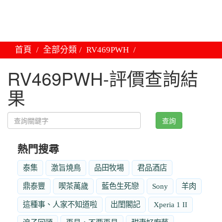
首頁
全部分類
RV469PWH
RV469PWH-評價查詢結
果
查詢
熱門搜尋
泰集
激旨燒鳥
品田牧場
君品酒店
鼎泰豐
喫茶萬歲
藍色生死戀
Sony
羊肉
這種事、人家不知道啦
出閨閣記
Xperia 1 II