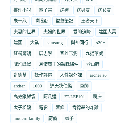
推理小說
電子書
送禮
送男友
送女友
朱一龍
勝博殿
盜墓筆記
王者天下
夫妻的世界
夫婦的世界
愛的迫降
建國大業
建國
大業
samsung
與神同行
s20+
紅粉驚魂
展志學
宜雄玉潤
九揚華威
威均峰澤
怠惰魔王的轉職條件
登山鞋
肯德基
操作評價
人性課外課
archer a6
archer
1000
通天狄仁傑
軍師
高效鎖鮮袋
阿凡達
FT-LEF101
跳床
太子松馥
電影
薯條
肯德基的炸雞
modern family
廚藝
蚊子