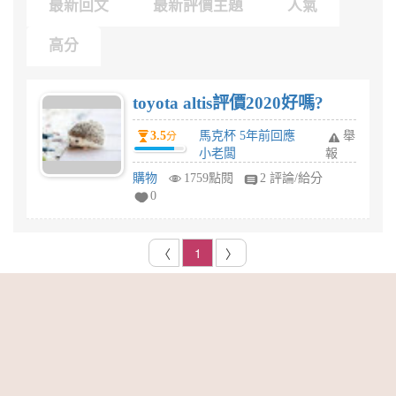
最新回文
最新評價主題
人氣
高分
toyota altis評價2020好嗎?
3.5
馬克杯 5年前回應
舉
分
小老闆
報
購物
1759點閱
2 評論/給分
0
〈
1
〉