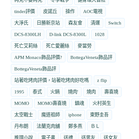
tinder評價
皮諾丘
操作
AOC電視
大淨氏
日勝新京站
森友會
清運
Switch
DCS-8300LH
D-link DCS-8300L
1028
死亡艾莉絲
死亡愛麗絲
麥當勞
APM Monaco飾品評價?
BottegaVeneta飾品評
BottegaVeneta飾品評
站著吃烤肉評價，站著吃烤肉好吃嗎
z flip
1995
泰式
火鍋
燒肉'
燒肉
壽喜燒
MOMO
MOMO壽喜燒
鎮魂
火村英生
太空戰士
魔道祖師
iphone
東野圭吾
丹布朗
法蘭克肉舖
鄭多燕
ＢＬ
推理小說
電子書
送禮
送男友
送女友