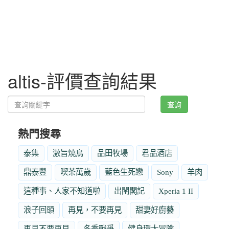
altis-評價查詢結果
查詢
熱門搜尋
泰集
激旨燒鳥
品田牧場
君品酒店
鼎泰豐
喫茶萬歲
藍色生死戀
Sony
羊肉
這種事、人家不知道啦
出閨閣記
Xperia 1 II
浪子回頭
再見，不要再見
甜妻好廚藝
再見不要再見
冬季戰爭
健身環大冒險