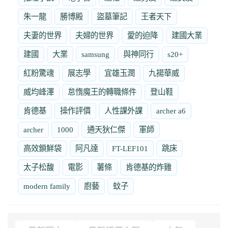
朱一龍
勝博殿
盜墓筆記
王者天下
夫妻的世界
夫婦的世界
愛的迫降
建國大業
建國
大業
samsung
與神同行
s20+
紅粉驚魂
展志學
宜雄玉潤
九揚華威
威均峰澤
怠惰魔王的轉職條件
登山鞋
肯德基
操作評價
人性課外課
archer a6
archer
1000
通天狄仁傑
軍師
高效鎖鮮袋
阿凡達
FT-LEF101
跳床
太子松馥
電影
薯條
肯德基的炸雞
modern family
廚藝
蚊子