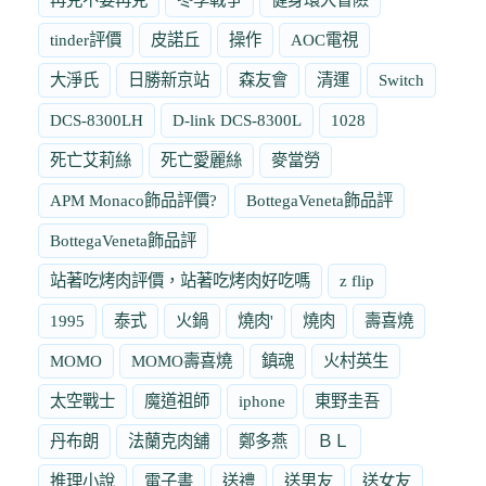
tinder評價
皮諾丘
操作
AOC電視
大淨氏
日勝新京站
森友會
清運
Switch
DCS-8300LH
D-link DCS-8300L
1028
死亡艾莉絲
死亡愛麗絲
麥當勞
APM Monaco飾品評價?
BottegaVeneta飾品評
BottegaVeneta飾品評
站著吃烤肉評價，站著吃烤肉好吃嗎
z flip
1995
泰式
火鍋
燒肉'
燒肉
壽喜燒
MOMO
MOMO壽喜燒
鎮魂
火村英生
太空戰士
魔道祖師
iphone
東野圭吾
丹布朗
法蘭克肉舖
鄭多燕
ＢＬ
推理小說
電子書
送禮
送男友
送女友