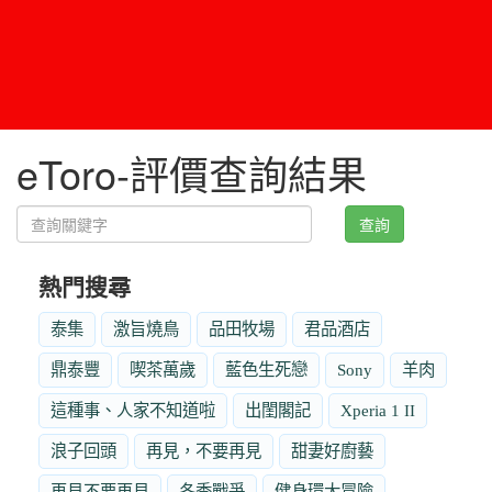
eToro-評價查詢結果
查詢
熱門搜尋
泰集
激旨燒鳥
品田牧場
君品酒店
鼎泰豐
喫茶萬歲
藍色生死戀
Sony
羊肉
這種事、人家不知道啦
出閨閣記
Xperia 1 II
浪子回頭
再見，不要再見
甜妻好廚藝
再見不要再見
冬季戰爭
健身環大冒險