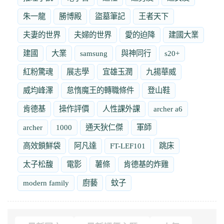
朱一龍
勝博殿
盜墓筆記
王者天下
夫妻的世界
夫婦的世界
愛的迫降
建國大業
建國
大業
samsung
與神同行
s20+
紅粉驚魂
展志學
宜雄玉潤
九揚華威
威均峰澤
怠惰魔王的轉職條件
登山鞋
肯德基
操作評價
人性課外課
archer a6
archer
1000
通天狄仁傑
軍師
高效鎖鮮袋
阿凡達
FT-LEF101
跳床
太子松馥
電影
薯條
肯德基的炸雞
modern family
廚藝
蚊子