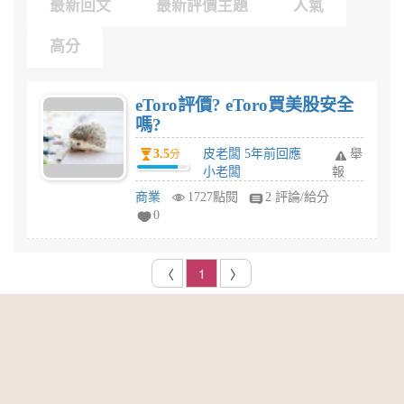
最新回文
最新評價主題
人氣
高分
eToro評價? eToro買美股安全
嗎?
3.5
皮老闆 5年前回應
舉
分
小老闆
報
商業
1727點閱
2 評論/給分
0
〈
1
〉