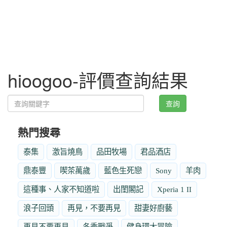
hioogoo-評價查詢結果
查詢
熱門搜尋
泰集
激旨燒鳥
品田牧場
君品酒店
鼎泰豐
喫茶萬歲
藍色生死戀
Sony
羊肉
這種事、人家不知道啦
出閨閣記
Xperia 1 II
浪子回頭
再見，不要再見
甜妻好廚藝
再見不要再見
冬季戰爭
健身環大冒險