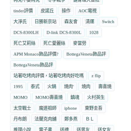
tinder評價
皮諾丘
操作
AOC電視
大淨氏
日勝新京站
森友會
清運
Switch
DCS-8300LH
D-link DCS-8300L
1028
死亡艾莉絲
死亡愛麗絲
麥當勞
APM Monaco飾品評價?
BottegaVeneta飾品評
BottegaVeneta飾品評
站著吃烤肉評價，站著吃烤肉好吃嗎
z flip
1995
泰式
火鍋
燒肉'
燒肉
壽喜燒
MOMO
MOMO壽喜燒
鎮魂
火村英生
太空戰士
魔道祖師
iphone
東野圭吾
丹布朗
法蘭克肉舖
鄭多燕
ＢＬ
推理小說
電子書
送禮
送男友
送女友