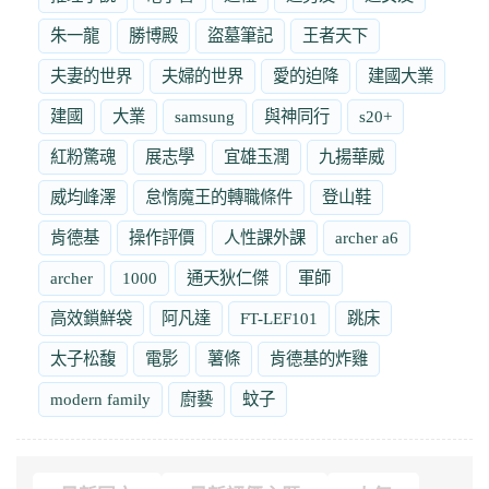
朱一龍
勝博殿
盜墓筆記
王者天下
夫妻的世界
夫婦的世界
愛的迫降
建國大業
建國
大業
samsung
與神同行
s20+
紅粉驚魂
展志學
宜雄玉潤
九揚華威
威均峰澤
怠惰魔王的轉職條件
登山鞋
肯德基
操作評價
人性課外課
archer a6
archer
1000
通天狄仁傑
軍師
高效鎖鮮袋
阿凡達
FT-LEF101
跳床
太子松馥
電影
薯條
肯德基的炸雞
modern family
廚藝
蚊子