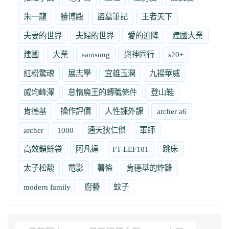
朱一龍
勝博殿
盜墓筆記
王者天下
夫妻的世界
夫婦的世界
愛的迫降
建國大業
建國
大業
samsung
與神同行
s20+
紅粉驚魂
展志學
宜雄玉潤
九揚華威
威均峰澤
怠惰魔王的轉職條件
登山鞋
肯德基
操作評價
人性課外課
archer a6
archer
1000
通天狄仁傑
軍師
高效鎖鮮袋
阿凡達
FT-LEF101
跳床
太子松馥
電影
薯條
肯德基的炸雞
modern family
廚藝
蚊子