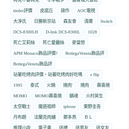
tinder評價
皮諾丘
操作
AOC電視
大淨氏
日勝新京站
森友會
清運
Switch
DCS-8300LH
D-link DCS-8300L
1028
死亡艾莉絲
死亡愛麗絲
麥當勞
APM Monaco飾品評價?
BottegaVeneta飾品評
BottegaVeneta飾品評
站著吃烤肉評價，站著吃烤肉好吃嗎
z flip
1995
泰式
火鍋
燒肉'
燒肉
壽喜燒
MOMO
MOMO壽喜燒
鎮魂
火村英生
太空戰士
魔道祖師
iphone
東野圭吾
丹布朗
法蘭克肉舖
鄭多燕
ＢＬ
推理小說
電子書
送禮
送男友
送女友