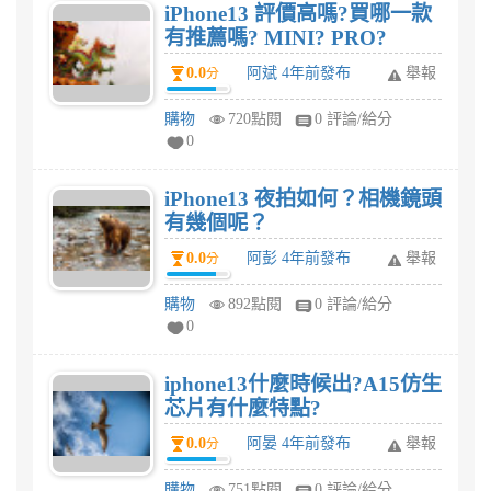
iPhone13 評價高嗎?買哪一款
有推薦嗎? MINI? PRO?
0.0
阿斌 4年前發布
舉報
分
購物
720點閱
0 評論/給分
0
iPhone13 夜拍如何？相機鏡頭
有幾個呢？
0.0
阿彭 4年前發布
舉報
分
購物
892點閱
0 評論/給分
0
iphone13什麼時候出?A15仿生
芯片有什麼特點?
0.0
阿晏 4年前發布
舉報
分
購物
751點閱
0 評論/給分