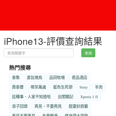
iPhone13-評價查詢結果
查詢
熱門搜尋
泰集
激旨燒鳥
品田牧場
君品酒店
鼎泰豐
喫茶萬歲
藍色生死戀
Sony
羊肉
這種事、人家不知道啦
出閨閣記
Xperia 1 II
浪子回頭
再見，不要再見
甜妻好廚藝
再見不要再見
冬季戰爭
健身環大冒險