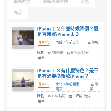
最新回文
最新評價主題
人氣
高分
iPhone１２什麼時候降價？還
是直接買iPhone１３
0.0
阿銘 4年前發布
舉報
分
購物
759點閱
0 評論/給分
0
iPhone１３有什麼特色？是不
是有必要換新款iPhone？
4.0
小化 4年前回應
舉
分
阿豪
報
購物
1187點閱
1 評論/給分
0