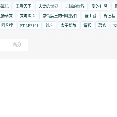
墓筆記
王者天下
夫妻的世界
夫婦的世界
愛的迫降
九揚華威
威均峰澤
怠惰魔王的轉職條件
登山鞋
肯德基
阿凡達
FT-LEF101
跳床
太子松馥
電影
薯條
肯
高分