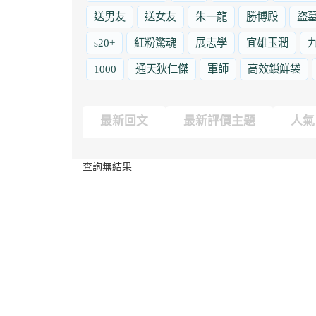
送男友
送女友
朱一龍
勝博殿
盜
s20+
紅粉驚魂
展志學
宜雄玉潤
1000
通天狄仁傑
軍師
高效鎖鮮袋
最新回文
最新評價主題
人氣
查詢無結果