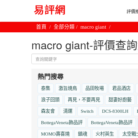
評價推
首頁
全部分類
macro giant
macro giant-評價
熱門搜尋
泰集
激旨燒鳥
品田牧場
君品酒店
浪子回頭
再見，不要再見
甜妻好廚藝
森友會
清運
Switch
DCS-8300LH
BottegaVeneta飾品評
BottegaVeneta飾品評
MOMO壽喜燒
鎮魂
火村英生
太空戰