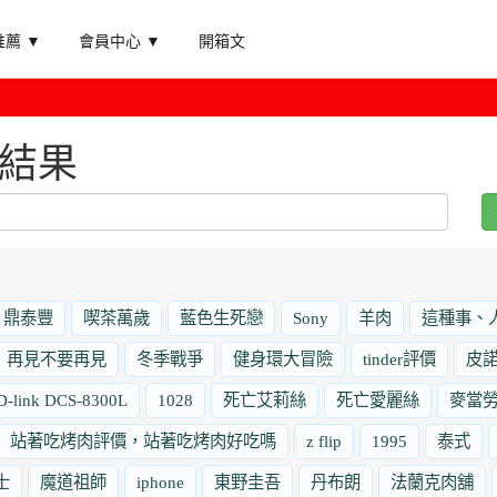
薦 ▼
會員中心 ▼
開箱文
查詢結果
鼎泰豐
喫茶萬歲
藍色生死戀
Sony
羊肉
這種事、
再見不要再見
冬季戰爭
健身環大冒險
tinder評價
皮
D-link DCS-8300L
1028
死亡艾莉絲
死亡愛麗絲
麥當
站著吃烤肉評價，站著吃烤肉好吃嗎
z flip
1995
泰式
士
魔道祖師
iphone
東野圭吾
丹布朗
法蘭克肉舖