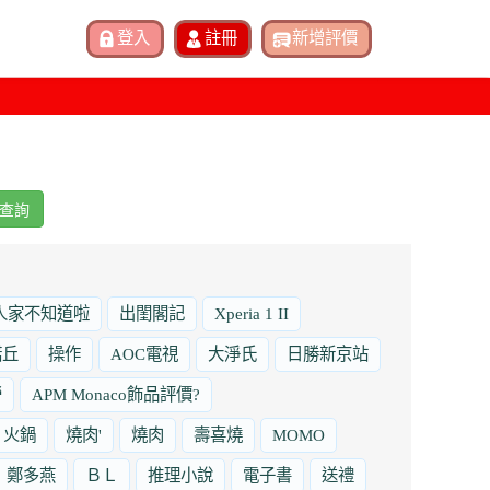
查詢
人家不知道啦
出閨閣記
Xperia 1 II
諾丘
操作
AOC電視
大淨氏
日勝新京站
勞
APM Monaco飾品評價?
火鍋
燒肉'
燒肉
壽喜燒
MOMO
鄭多燕
ＢＬ
推理小說
電子書
送禮