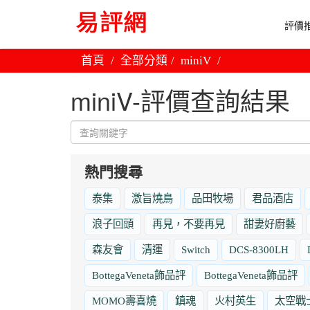
評價推
首頁
全部分類
miniV
miniV-評價查詢結果
熱門搜尋
泰集
激旨燒鳥
品田牧場
君品酒店
浪子回頭
再見，不要再見
甜妻好廚藝
森友會
清運
Switch
DCS-8300LH
BottegaVeneta飾品評
BottegaVeneta飾品評
MOMO壽喜燒
鎮魂
火村英生
太空戰