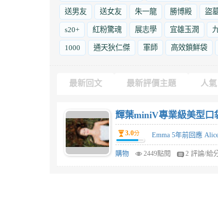
送男友
送女友
朱一龍
勝博殿
盜
s20+
紅粉驚魂
展志學
宜雄玉潤
1000
通天狄仁傑
軍師
高效鎖鮮袋
最新回文
最新評價主題
人氣
輝葉miniV專業級美型
3.0
分
Emma 5年前回應 Alic
購物
2449點閱
2 評論/給