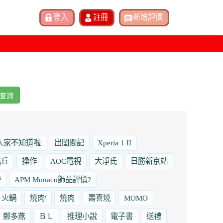
查詢
人家不知道啦
出閨閣記
Xperia 1 II
諾丘
操作
AOC電視
大淨氏
日勝新京站
勞
APM Monaco飾品評價?
火鍋
燒肉'
燒肉
壽喜燒
MOMO
鄭多燕
ＢＬ
推理小說
電子書
送禮