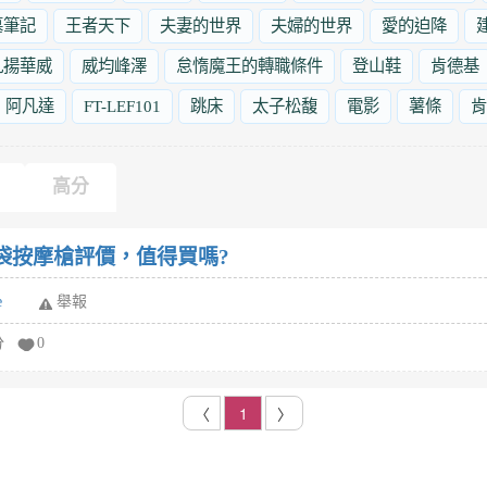
墓筆記
王者天下
夫妻的世界
夫婦的世界
愛的迫降
九揚華威
威均峰澤
怠惰魔王的轉職條件
登山鞋
肯德基
阿凡達
FT-LEF101
跳床
太子松馥
電影
薯條
肯
高分
口袋按摩槍評價，值得買嗎?
e
舉報
分
0
〈
1
〉