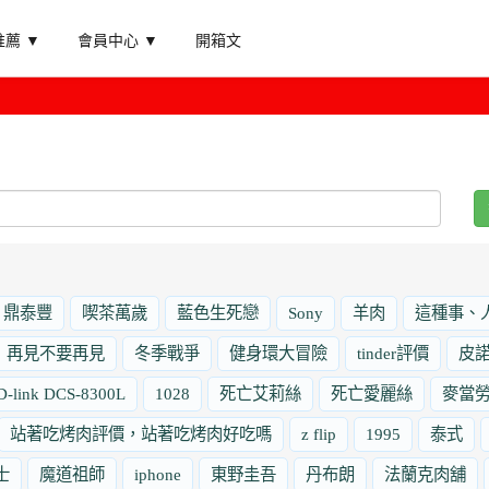
薦 ▼
會員中心 ▼
開箱文
鼎泰豐
喫茶萬歲
藍色生死戀
Sony
羊肉
這種事、
再見不要再見
冬季戰爭
健身環大冒險
tinder評價
皮
D-link DCS-8300L
1028
死亡艾莉絲
死亡愛麗絲
麥當
站著吃烤肉評價，站著吃烤肉好吃嗎
z flip
1995
泰式
士
魔道祖師
iphone
東野圭吾
丹布朗
法蘭克肉舖