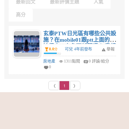
最新回文
最新評價主題
人氣
高分
玄泰PTW日光區有哪些公共設
施？在mobile01跟ptt上面的討
論很少，有負面新聞嗎？ 我想
0.0
可兒 4年前發布
舉報
分
投資求評價？
房地產
1311點閱
0 評論/給分
0
〈
1
〉