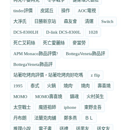
tinder評價
皮諾丘
操作
AOC電視
大淨氏
日勝新京站
森友會
清運
Switch
DCS-8300LH
D-link DCS-8300L
1028
死亡艾莉絲
死亡愛麗絲
麥當勞
APM Monaco飾品評價?
BottegaVeneta飾品評
BottegaVeneta飾品評
站著吃烤肉評價，站著吃烤肉好吃嗎
z flip
1995
泰式
火鍋
燒肉'
燒肉
壽喜燒
MOMO
MOMO壽喜燒
鎮魂
火村英生
太空戰士
魔道祖師
iphone
東野圭吾
丹布朗
法蘭克肉舖
鄭多燕
ＢＬ
推理小說
電子書
送禮
送男友
送女友