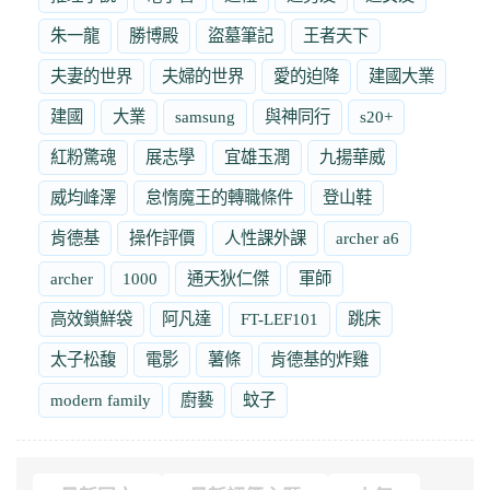
朱一龍
勝博殿
盜墓筆記
王者天下
夫妻的世界
夫婦的世界
愛的迫降
建國大業
建國
大業
samsung
與神同行
s20+
紅粉驚魂
展志學
宜雄玉潤
九揚華威
威均峰澤
怠惰魔王的轉職條件
登山鞋
肯德基
操作評價
人性課外課
archer a6
archer
1000
通天狄仁傑
軍師
高效鎖鮮袋
阿凡達
FT-LEF101
跳床
太子松馥
電影
薯條
肯德基的炸雞
modern family
廚藝
蚊子