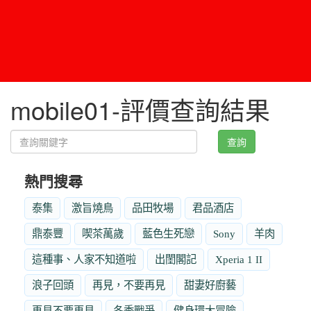
mobile01-評價查詢結果
查詢
熱門搜尋
泰集
激旨燒鳥
品田牧場
君品酒店
鼎泰豐
喫茶萬歲
藍色生死戀
Sony
羊肉
這種事、人家不知道啦
出閨閣記
Xperia 1 II
浪子回頭
再見，不要再見
甜妻好廚藝
再見不要再見
冬季戰爭
健身環大冒險