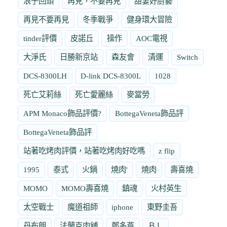
浪子回頭
再見，不要再見
甜妻好廚藝
再見不要再見
冬季戰爭
健身環大冒險
tinder評價
皮諾丘
操作
AOC電視
大淨氏
日勝新京站
森友會
清運
Switch
DCS-8300LH
D-link DCS-8300L
1028
死亡艾莉絲
死亡愛麗絲
麥當勞
APM Monaco飾品評價?
BottegaVeneta飾品評
BottegaVeneta飾品評
站著吃烤肉評價，站著吃烤肉好吃嗎
z flip
1995
泰式
火鍋
燒肉'
燒肉
壽喜燒
MOMO
MOMO壽喜燒
鎮魂
火村英生
太空戰士
魔道祖師
iphone
東野圭吾
丹布朗
法蘭克肉舖
鄭多燕
ＢＬ