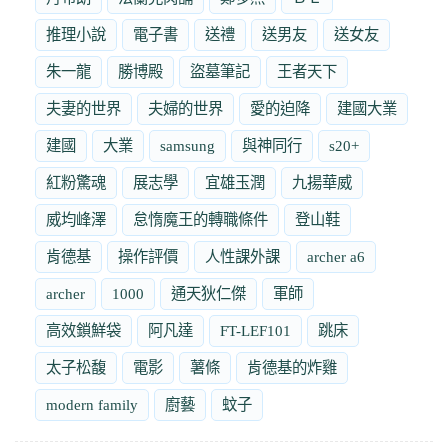
推理小說
電子書
送禮
送男友
送女友
朱一龍
勝博殿
盜墓筆記
王者天下
夫妻的世界
夫婦的世界
愛的迫降
建國大業
建國
大業
samsung
與神同行
s20+
紅粉驚魂
展志學
宜雄玉潤
九揚華威
威均峰澤
怠惰魔王的轉職條件
登山鞋
肯德基
操作評價
人性課外課
archer a6
archer
1000
通天狄仁傑
軍師
高效鎖鮮袋
阿凡達
FT-LEF101
跳床
太子松馥
電影
薯條
肯德基的炸雞
modern family
廚藝
蚊子