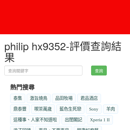
philip hx9352-評價查詢結
果
查詢
熱門搜尋
泰集
激旨燒鳥
品田牧場
君品酒店
鼎泰豐
喫茶萬歲
藍色生死戀
Sony
羊肉
這種事、人家不知道啦
出閨閣記
Xperia 1 II