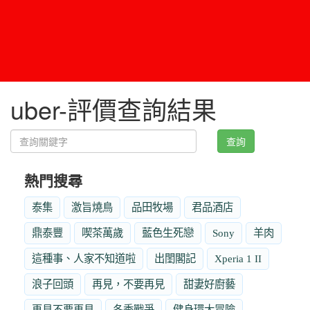
uber-評價查詢結果
查詢
熱門搜尋
泰集
激旨燒鳥
品田牧場
君品酒店
鼎泰豐
喫茶萬歲
藍色生死戀
Sony
羊肉
這種事、人家不知道啦
出閨閣記
Xperia 1 II
浪子回頭
再見，不要再見
甜妻好廚藝
再見不要再見
冬季戰爭
健身環大冒險