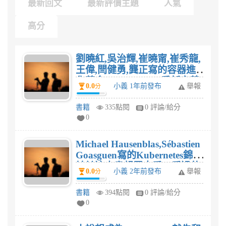
最新回文
最新評價主題
人氣
高分
劉曉紅,吳治輝,崔曉甯,崔秀龍,
王偉,閆健勇,龔正寫的容器進
化革命：Kubernetes重新定義
0.0
小義 1年前發布
舉報
分
資訊世紀：Kubernetes權威指
南這本書想買來看，看過的可
書籍
335點閱
0 評論/給分
以評價一下嗎?謝謝！
0
Michael Hausenblas,Sébastien
Goasguen寫的Kubernetes錦囊
妙計這本書想買來看，看過的
0.0
小義 2年前發布
舉報
分
可以評價一下嗎?謝謝！
書籍
394點閱
0 評論/給分
0