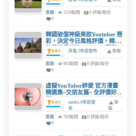
書籍
1234點閱
0 評論/給分
0
韓國破億神級美妝Youtuber 唇
彩，決定今日風格評價，韓國
破億神級美妝Youtuber 唇彩，
0.0
月兔 5年前發布
舉報
分
決定今日風格有用嗎?
書籍
985點閱
0 評論/給分
0
虛擬YouTuber絆愛 官方漫畫
精選集~交朋友篇~ 全評價好不
好?
0.0
sandra 6年前發
舉
分
布
報
書籍
782點閱
0 評論/給分
0