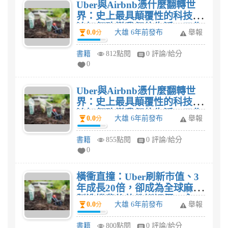
Uber與Airbnb憑什麼翻轉世
界：史上最具顛覆性的科技匯
流如何改變我們的生活、工作
0.0
大雄 6年前發布
舉報
分
與商業評價? 感想?
書籍
812點閱
0 評論/給分
0
Uber與Airbnb憑什麼翻轉世
界：史上最具顛覆性的科技匯
流如何改變我們的生活、工作
0.0
大雄 6年前發布
舉報
分
與商業評價? 感想?
書籍
855點閱
0 評論/給分
0
橫衝直撞：Uber刷新市值、3
年成長20倍，卻成為全球麻煩
製造機背後的教訓評價? 感
0.0
大雄 6年前發布
舉報
分
想?
書籍
800點閱
0 評論/給分