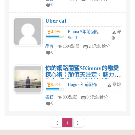
0
Uber eat
4.0
Emma 5年前回應
舉
分
Sun Line
報
品牌
1594點閱
2 評論/給分
0
你的網路閨蜜SKimmy的戀愛
撩心術：顏值天注定，魅力靠
努力!超過30萬粉絲敲碗跪
0.0
Hugo 6年前發布
舉報
分
求，超人氣YouTuber
SKimmy的戀愛密技大公開!感
書籍
893點閱
0 評論/給分
想? 你的網路閨蜜SKimmy的
0
戀愛撩心術：顏值天注定，魅
力靠努力!超過30萬粉絲敲碗
跪求，超人氣YouTuber
〈
1
〉
SKimmy的戀愛密技大公開!評
價?