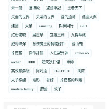
朱一龍
勝博殿
盜墓筆記
王者天下
夫妻的世界
夫婦的世界
愛的迫降
建國大業
建國
大業
samsung
與神同行
s20+
紅粉驚魂
展志學
宜雄玉潤
九揚華威
威均峰澤
怠惰魔王的轉職條件
登山鞋
肯德基
操作評價
人性課外課
archer a6
archer
1000
通天狄仁傑
軍師
高效鎖鮮袋
阿凡達
FT-LEF101
跳床
太子松馥
電影
薯條
肯德基的炸雞
modern family
廚藝
蚊子