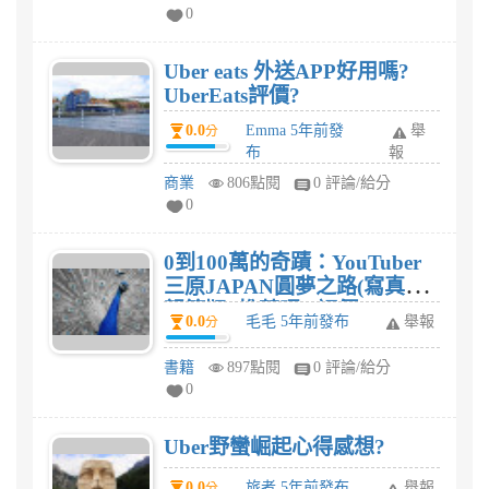
肌減脂在家健身：9000萬人都
0
在學!日本第一健身youtuber教
你4週減掉7kg!(全書動作附影
Uber eats 外送APP好用嗎?
片示範QRCode)有用嗎?
UberEats評價?
0.0
Emma 5年前發
舉
分
布
報
商業
806點閱
0 評論/給分
0
0到100萬的奇蹟：YouTuber
三原JAPAN圓夢之路(寫真卡
親簽版) 推薦嗎? 評價?
0.0
毛毛 5年前發布
舉報
分
書籍
897點閱
0 評論/給分
0
Uber野蠻崛起心得感想?
0.0
旅者 5年前發布
舉報
分