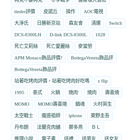
tinder評價
皮諾丘
操作
AOC電視
大淨氏
日勝新京站
森友會
清運
Switch
DCS-8300LH
D-link DCS-8300L
1028
死亡艾莉絲
死亡愛麗絲
麥當勞
APM Monaco飾品評價?
BottegaVeneta飾品評
BottegaVeneta飾品評
站著吃烤肉評價，站著吃烤肉好吃嗎
z flip
1995
泰式
火鍋
燒肉'
燒肉
壽喜燒
MOMO
MOMO壽喜燒
鎮魂
火村英生
太空戰士
魔道祖師
iphone
東野圭吾
丹布朗
法蘭克肉舖
鄭多燕
ＢＬ
推理小說
電子書
送禮
送男友
送女友