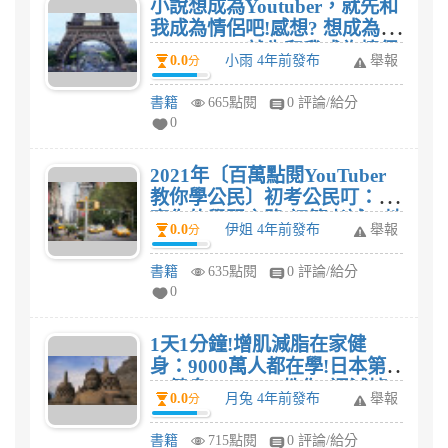
小說想成為Youtuber，就先和
我成為情侶吧!感想? 想成為
Youtuber，就先和我成為情侶
0.0
小雨 4年前發布
舉報
分
吧!評價?
書籍
665點閱
0 評論/給分
0
2021年〔百萬點閱YouTuber
教你學公民〕初考公民叮：照
亮你的學習之路[初等考試、地
0.0
伊姐 4年前發布
舉報
分
方五等、各類五等適用]由公民
叮寫的，請有讀過2021年〔百
書籍
635點閱
0 評論/給分
萬點閱YouTuber教你學公民〕
0
初考公民叮：照亮你的學習之
路[初等考試、地方五等、各類
1天1分鐘!增肌減脂在家健
五等適用]這本書的前輩指導一
身：9000萬人都在學!日本第
下
一健身youtuber教你4週減掉
0.0
月兔 4年前發布
舉報
分
7kg!(全書動作附影片示範
QRCode)評價，1天1分鐘!增
書籍
715點閱
0 評論/給分