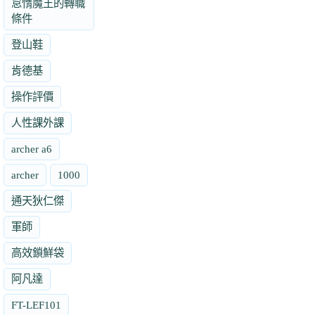
怠惰魔王的轉職
條件
登山鞋
肯德基
操作評價
人性課外課
archer a6
archer
1000
通天狄仁傑
軍師
高效鎖鮮袋
阿凡達
FT-LEF101