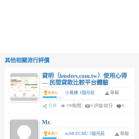
其他相關流行評價
貸明（lenders.com.tw）使用心得
— 民間貸款比較平台體驗
0.0
小黃蜂 1個月前
舉報
分
分享
190點閱
0 評論/給分
0
Mr.
0.0
ncMUFCMU 5個月前
舉報
分