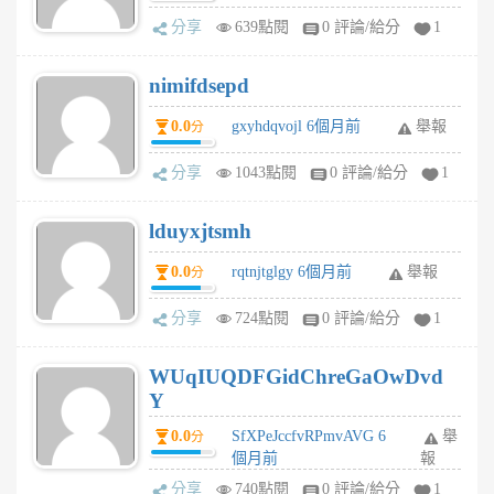
分享
639點閱
0 評論/給分
1
nimifdsepd
0.0
gxyhdqvojl 6個月前
舉報
分
分享
1043點閱
0 評論/給分
1
lduyxjtsmh
0.0
rqtnjtglgy 6個月前
舉報
分
分享
724點閱
0 評論/給分
1
WUqIUQDFGidChreGaOwDvd
Y
0.0
SfXPeJccfvRPmvAVG 6
舉
分
個月前
報
分享
740點閱
0 評論/給分
1