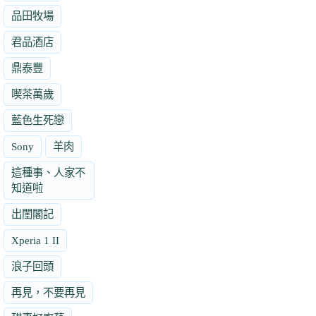
品田牧場
君品酒店
鼎泰豐
喫茶萬歲
藍色生死戀
Sony
羊肉
這種事、人家不
知道啦
出閨閣記
Xperia 1 II
浪子回頭
再見，不要再見