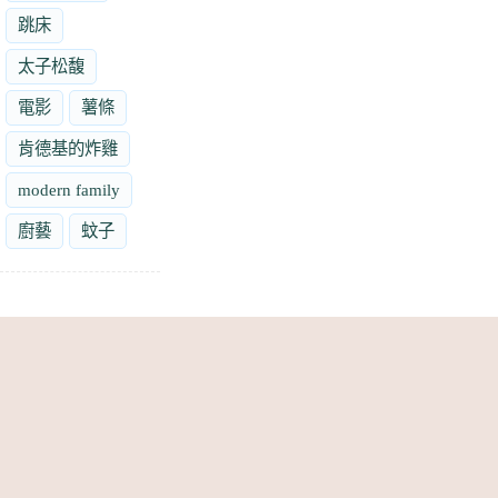
跳床
太子松馥
電影
薯條
肯德基的炸雞
modern family
廚藝
蚊子