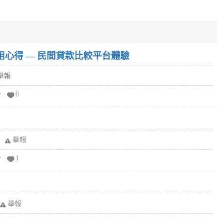
w）使用心得 — 民間貸款比較平台體驗
舉報
分
0
舉報
分
1
舉報