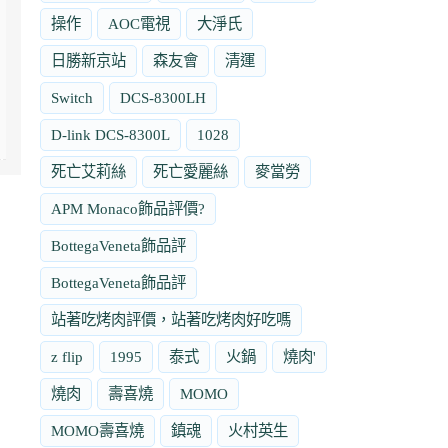
操作
AOC電視
大淨氏
日勝新京站
森友會
清運
Switch
DCS-8300LH
D-link DCS-8300L
1028
死亡艾莉絲
死亡愛麗絲
麥當勞
APM Monaco飾品評價?
BottegaVeneta飾品評
BottegaVeneta飾品評
站著吃烤肉評價，站著吃烤肉好吃嗎
z flip
1995
泰式
火鍋
燒肉'
燒肉
壽喜燒
MOMO
MOMO壽喜燒
鎮魂
火村英生