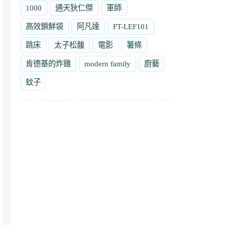
1000
通天狄仁傑
軍師
高效鎖鮮袋
阿凡達
FT-LEF101
跳床
太子松馥
電影
薯條
肯德基的炸雞
modern family
廚藝
蚊子