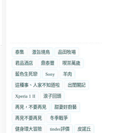
泰集
激旨燒鳥
品田牧場
君品酒店
鼎泰豐
喫茶萬歲
藍色生死戀
Sony
羊肉
這種事、人家不知道啦
出閨閣記
Xperia 1 II
浪子回頭
再見，不要再見
甜妻好廚藝
再見不要再見
冬季戰爭
健身環大冒險
tinder評價
皮諾丘