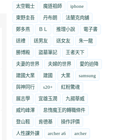
太空戰士
魔道祖師
iphone
東野圭吾
丹布朗
法蘭克肉舖
鄭多燕
ＢＬ
推理小說
電子書
送禮
送男友
送女友
朱一龍
勝博殿
盜墓筆記
王者天下
夫妻的世界
夫婦的世界
愛的迫降
建國大業
建國
大業
samsung
與神同行
s20+
紅粉驚魂
展志學
宜雄玉潤
九揚華威
威均峰澤
怠惰魔王的轉職條件
登山鞋
肯德基
操作評價
人性課外課
archer a6
archer