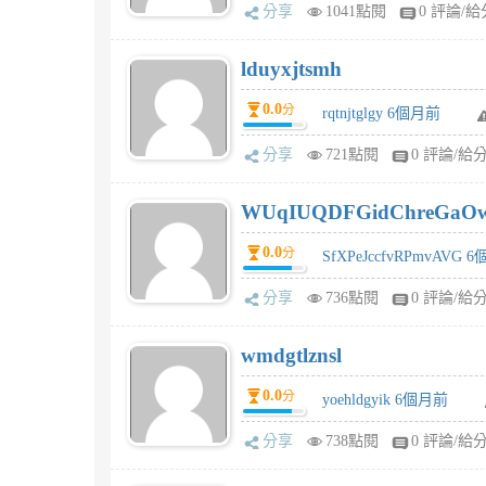
分享
1041點閱
0 評論/給
lduyxjtsmh
0.0
分
rqtnjtglgy 6個月前
分享
721點閱
0 評論/給
WUqIUQDFGidChreGaO
0.0
分
SfXPeJccfvRPmvAVG 
分享
736點閱
0 評論/給
wmdgtlznsl
0.0
分
yoehldgyik 6個月前
分享
738點閱
0 評論/給