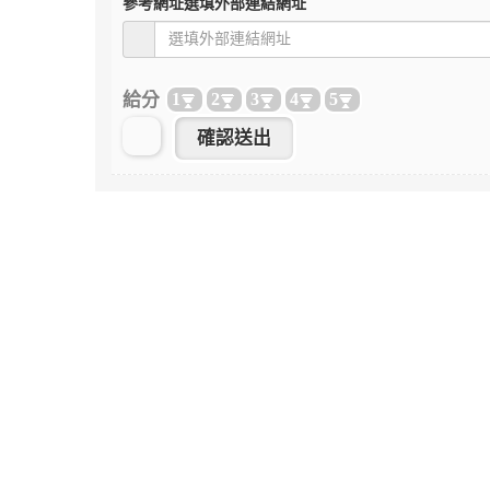
參考網址
選填外部連結網址
給分
1
2
3
4
5