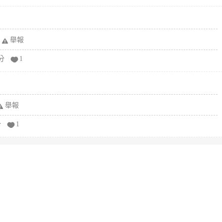
舉報
分
1
舉報
分
1