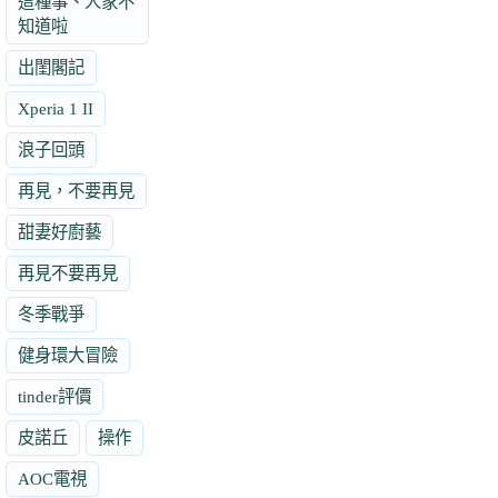
這種事、人家不
知道啦
出閨閣記
Xperia 1 II
浪子回頭
再見，不要再見
甜妻好廚藝
再見不要再見
冬季戰爭
健身環大冒險
tinder評價
皮諾丘
操作
AOC電視