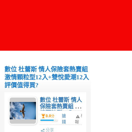
數位 杜蕾斯 情人保險套熱賣組
激情顆粒型12入+雙悅愛潮12入
評價值得買?
數位 杜蕾斯 情人
保險套熱賣組 激
情顆粒型12入
0.0
搶
舉
分
+雙悅愛潮12入
錢
報
評價值得買?
人
分享