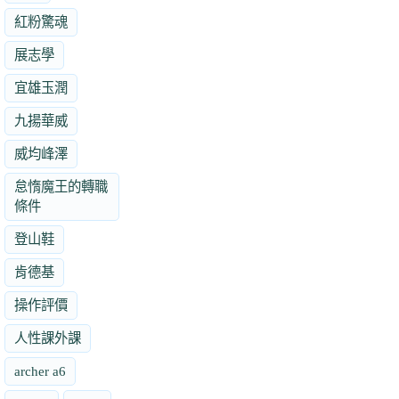
紅粉驚魂
展志學
宜雄玉潤
九揚華威
威均峰澤
怠惰魔王的轉職
條件
登山鞋
肯德基
操作評價
人性課外課
archer a6