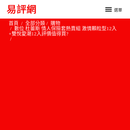
選單
首頁
全部分類
購物
數位 杜蕾斯 情人保險套熱賣組 激情顆粒型12入
+雙悅愛潮12入評價值得買?