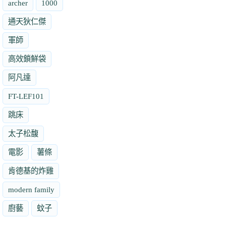
archer
1000
通天狄仁傑
軍師
高效鎖鮮袋
阿凡達
FT-LEF101
跳床
太子松馥
電影
薯條
肯德基的炸雞
modern family
廚藝
蚊子