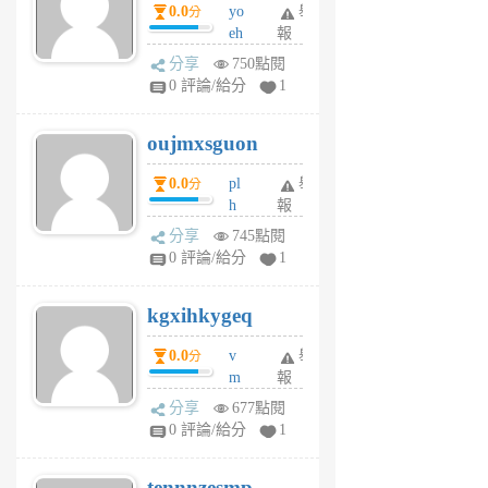
0.0
yo
舉
分
m
eh
報
v
ld
A
分享
750點閱
gy
V
0 評論/給分
1
ik
G
6
6
oujmxsguon
個
個
月
月
0.0
pl
舉
分
前
前
h
報
wi
分享
745點閱
w
0 評論/給分
1
sh
uq
kgxihkygeq
6
個
0.0
v
舉
分
月
m
報
前
sg
分享
677點閱
sr
0 評論/給分
1
vg
pn
tennnzesmp
6