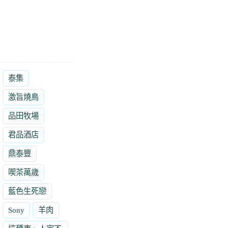
泰集
激旨燒鳥
品田牧場
君品酒店
鼎泰豐
喫茶萬歲
藍色生死戀
Sony
羊肉