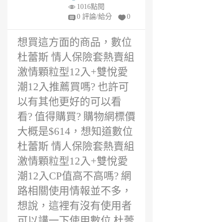
1
1016點閱
年
0 評論/給分
0
前
想買這方面的商品，數位
杜蕾斯 情人保險套熱賣組
激情顆粒型12入+雙悅愛
潮12入推薦買嗎? 也許可
以有其他更好的可以看
看? 值得購買? 購物網標價
大概是$614，想知道數位
杜蕾斯 情人保險套熱賣組
激情顆粒型12入+雙悅愛
潮12入CP值高不高嗎? 網
路相關使用情報並不多，
想說，這裡有沒有使用者
可以講一下使用數位 杜蕾