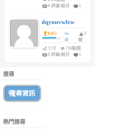
tu
0 評論/給分
1
m
s
dqyuuvwlxw
6
個
0.0
vs
舉
分
月
dl
報
前
sq
分享
736點閱
fy
0 評論/給分
1
fe
6
個
搜尋
月
前
熱門搜尋