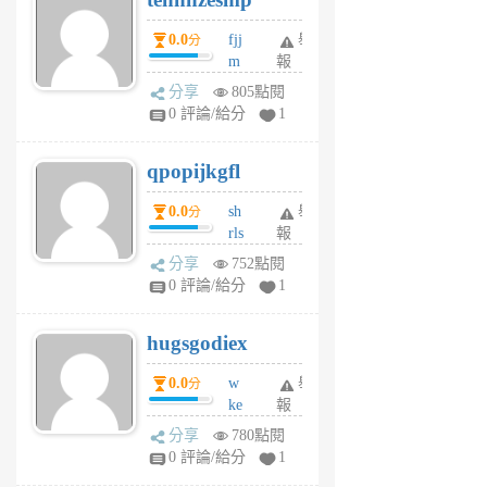
個
0.0
fjj
舉
分
月
m
報
前
w
分享
805點閱
rs
0 評論/給分
1
uy
j
qpopijkgfl
6
個
0.0
sh
舉
分
月
rls
報
前
k
分享
752點閱
m
0 評論/給分
1
zt
g
hugsgodiex
6
個
0.0
w
舉
分
月
ke
報
前
rv
分享
780點閱
pj
0 評論/給分
1
qf