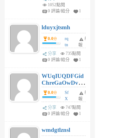
vo
1052點閱
jl
0 評論/給分
1
6
個
lduyxjtsmh
月
前
0.0
rq
舉
分
tn
報
jt
分享
735點閱
gl
0 評論/給分
1
gy
6
WUqIUQDFGid
個
ChreGaOwDv
月
前
dY
0.0
Sf
舉
分
X
報
Pe
分享
747點閱
Jc
0 評論/給分
1
cf
v
wmdgtlznsl
R
P