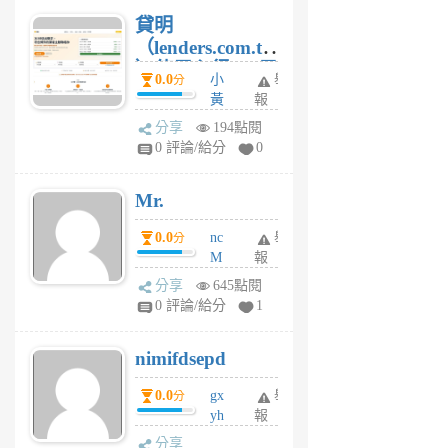
貸明
（lenders.com.tw
）使用心得 — 民
0.0
小
舉
分
間貸款比較平台
黃
報
體驗
蜂
分享
194點閱
1
0 評論/給分
0
個
月
Mr.
前
0.0
nc
舉
分
M
報
U
分享
645點閱
F
0 評論/給分
1
C
M
nimifdsepd
U
5
0.0
gx
舉
分
個
yh
報
月
dq
前
分享