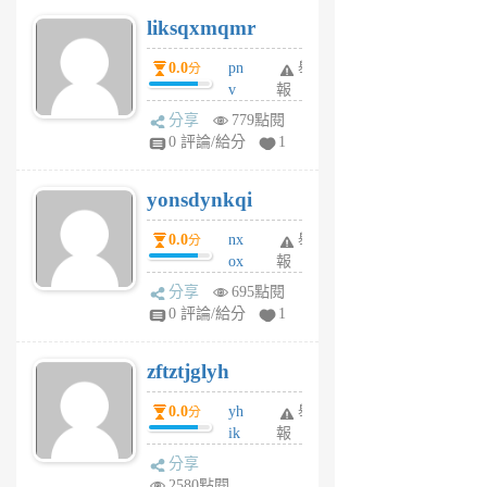
r
liksqxmqmr
6
個
0.0
pn
舉
分
月
v
報
前
wt
分享
779點閱
sv
0 評論/給分
1
jd
j
yonsdynkqi
6
個
0.0
nx
舉
分
月
ox
報
前
rh
分享
695點閱
pe
0 評論/給分
1
er
6
zftztjglyh
個
月
0.0
yh
舉
分
前
ik
報
s
分享
m
2580點閱