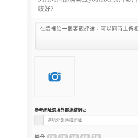
較好?
參考網址
選填外部連結網址
給分
1
2
3
4
5