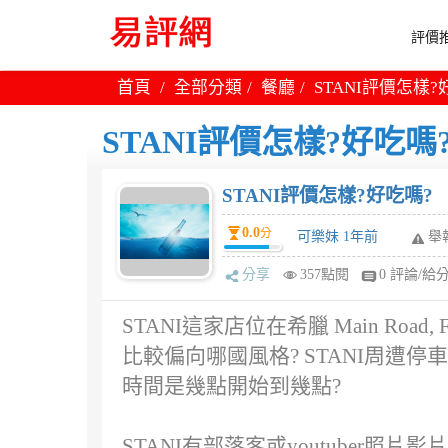
評價推
首頁
全部分類
餐廳
STANI評價怎樣?
STANI評價怎樣?好吃嗎
STANI評價怎樣?好吃嗎?
0.0
分
可樂妹 1年前
舉
分享
357點閱
0 評論/給
STANI這家店位在希臘 Main Road,
比較偏向哪國風格? STANI周遭停車
時間是幾點開始到幾點?
STANI有部落客或youtuber