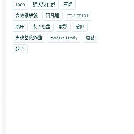
1000
通天狄仁傑
軍師
高效鎖鮮袋
阿凡達
FT-LEF101
跳床
太子松馥
電影
薯條
肯德基的炸雞
modern family
廚藝
蚊子