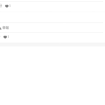
分
1
舉報
分
1