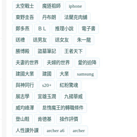
太空戰士
魔道祖師
iphone
東野圭吾
丹布朗
法蘭克肉舖
鄭多燕
ＢＬ
推理小說
電子書
送禮
送男友
送女友
朱一龍
勝博殿
盜墓筆記
王者天下
夫妻的世界
夫婦的世界
愛的迫降
建國大業
建國
大業
samsung
與神同行
s20+
紅粉驚魂
展志學
宜雄玉潤
九揚華威
威均峰澤
怠惰魔王的轉職條件
登山鞋
肯德基
操作評價
人性課外課
archer a6
archer