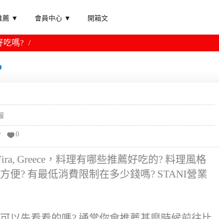
薦 ▼
會員中心 ▼
開箱文
好吃嗎?
?
報
分
0
 Fira, Greece，料理有哪些推薦好吃的? 料理風格
方便? 有最低消費限制在多少錢嗎? STANI營業
照片影片可以先看看的嗎? 通常你會推薦甚麼時候前往比