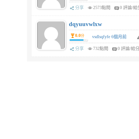
分享
2573點閱
0 評論/給
dqyuuvwlxw
0.0
分
vsdlsqfyfe 6個月前
分享
732點閱
0 評論/給