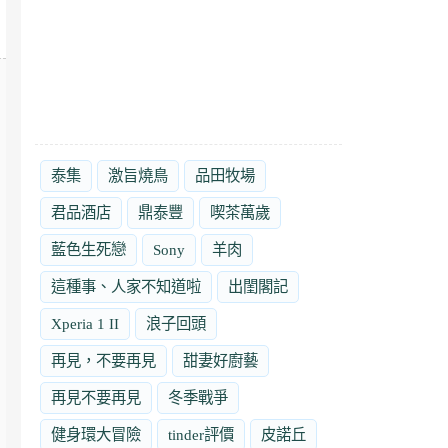
泰集
激旨燒鳥
品田牧場
君品酒店
鼎泰豐
喫茶萬歲
藍色生死戀
Sony
羊肉
這種事、人家不知道啦
出閨閣記
Xperia 1 II
浪子回頭
再見，不要再見
甜妻好廚藝
再見不要再見
冬季戰爭
健身環大冒險
tinder評價
皮諾丘