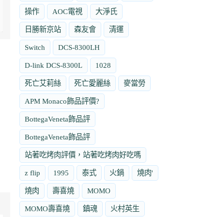
操作
AOC電視
大淨氏
日勝新京站
森友會
清運
Switch
DCS-8300LH
D-link DCS-8300L
1028
死亡艾莉絲
死亡愛麗絲
麥當勞
APM Monaco飾品評價?
BottegaVeneta飾品評
BottegaVeneta飾品評
站著吃烤肉評價，站著吃烤肉好吃嗎
z flip
1995
泰式
火鍋
燒肉'
燒肉
壽喜燒
MOMO
MOMO壽喜燒
鎮魂
火村英生