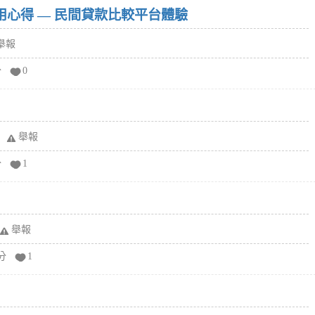
w）使用心得 — 民間貸款比較平台體驗
舉報
分
0
舉報
分
1
舉報
分
1