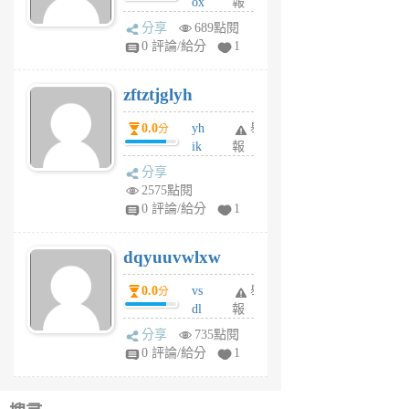
ox
報
前
rh
分享
689點閱
pe
0 評論/給分
1
er
6
zftztjglyh
個
月
0.0
yh
舉
分
前
ik
報
s
分享
m
2575點閱
tu
0 評論/給分
1
m
s
dqyuuvwlxw
6
個
0.0
vs
舉
分
月
dl
報
前
sq
分享
735點閱
fy
0 評論/給分
1
fe
6
個