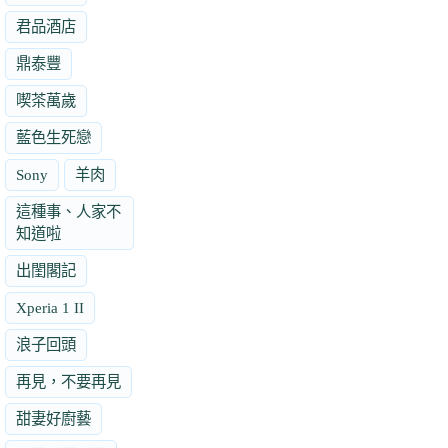
君品酒店
鼎泰豐
喫茶萬歲
藍色生死戀
Sony
羊肉
這種事、人家不
知道啦
出閨閣記
Xperia 1 II
浪子回頭
再見，不要再見
甜妻好廚藝