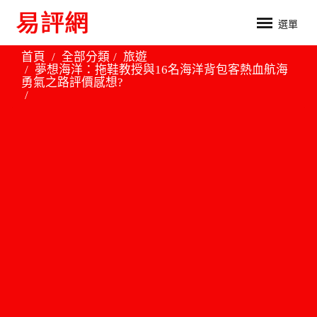
選單
首頁
全部分類
旅遊
夢想海洋：拖鞋教授與16名海洋背包客熱血航海
勇氣之路評價感想?