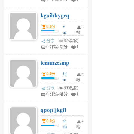
sh
uq
kgxihkygeq
6
個
0.0
v
舉
分
月
m
報
前
sg
分享
675點閱
sr
0 評論/給分
1
vg
pn
tennnzesmp
6
個
0.0
fjj
舉
分
月
m
報
前
w
分享
800點閱
rs
0 評論/給分
1
uy
j
qpopijkgfl
6
個
0.0
sh
舉
分
月
rls
報
前
k