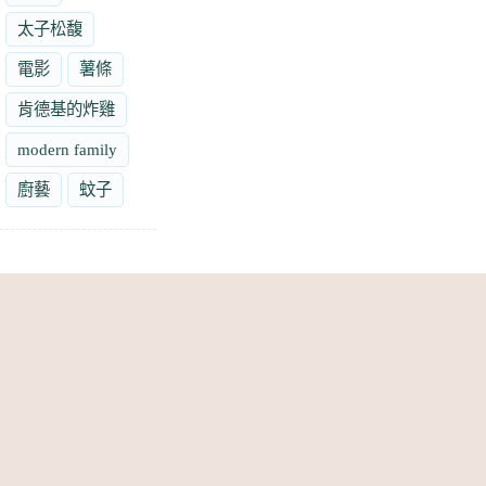
太子松馥
電影
薯條
肯德基的炸雞
modern family
廚藝
蚊子