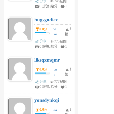
分享
748點閱
m
0 評論/給分
1
zt
g
hugsgodiex
6
個
0.0
w
舉
分
月
ke
報
前
rv
分享
775點閱
pj
0 評論/給分
1
qf
r
liksqxmqmr
6
個
0.0
pn
舉
分
月
v
報
前
wt
分享
777點閱
sv
0 評論/給分
1
jd
j
yonsdynkqi
6
個
0.0
nx
舉
分
月