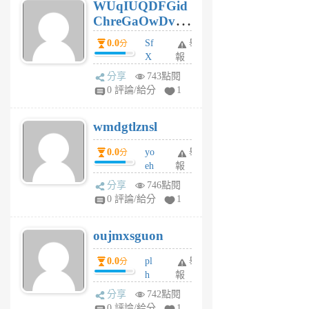
WUqIUQDFGid
個
ChreGaOwDv
月
前
dY
0.0
Sf
舉
分
X
報
Pe
分享
743點閱
Jc
0 評論/給分
1
cf
v
wmdgtlznsl
R
P
0.0
yo
舉
分
m
eh
報
v
ld
A
分享
746點閱
gy
V
0 評論/給分
1
ik
G
6
6
oujmxsguon
個
個
月
月
0.0
pl
舉
分
前
前
h
報
wi
分享
742點閱
w
0 評論/給分
1