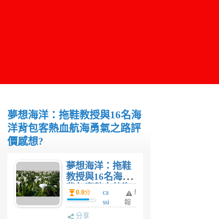
夢想海洋：拖鞋教授與16名海
洋背包客熱血航海勇氣之路評
價感想?
夢想海洋：拖鞋
教授與16名海洋
背包客熱血航海
0.0
ca
舉
分
勇氣之路評價感
ssi
報
想?
e
分享