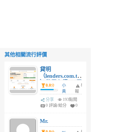
其他相關流行評價
貸明
（lenders.com.tw
）使用心得 — 民
0.0
小
舉
分
間貸款比較平台
黃
報
體驗
蜂
分享
193點閱
1
0 評論/給分
0
個
月
Mr.
前
0.0
nc
舉