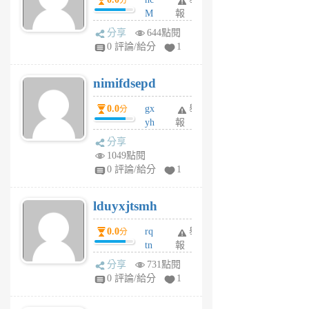
分
M
報
U
分享
644點閱
F
0 評論/給分
1
C
M
nimifdsepd
U
5
0.0
gx
舉
分
個
yh
報
月
dq
前
分享
vo
1049點閱
jl
0 評論/給分
1
6
個
lduyxjtsmh
月
前
0.0
rq
舉
分
tn
報
jt
分享
731點閱
gl
0 評論/給分
1
gy
6