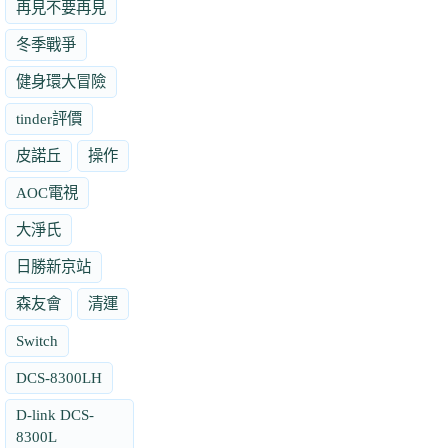
再見不要再見
冬季戰爭
健身環大冒險
tinder評價
皮諾丘
操作
AOC電視
大淨氏
日勝新京站
森友會
清運
Switch
DCS-8300LH
D-link DCS-
8300L