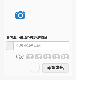
參考網址
選填外部連結網址
給分
1
2
3
4
5