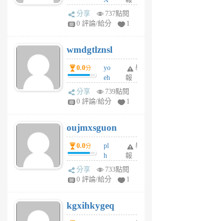
Pe
分享
737點閱
Jc
0 評論/給分
1
cf
v
wmdgtlznsl
R
P
0.0
yo
舉
分
m
eh
報
v
ld
A
分享
739點閱
gy
V
0 評論/給分
1
ik
G
6
6
oujmxsguon
個
個
月
月
0.0
pl
舉
分
前
前
h
報
wi
分享
733點閱
w
0 評論/給分
1
sh
uq
kgxihkygeq
6
個