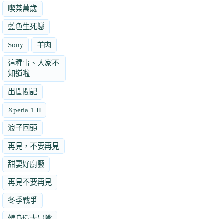
喫茶萬歲
藍色生死戀
Sony
羊肉
這種事、人家不
知道啦
出閨閣記
Xperia 1 II
浪子回頭
再見，不要再見
甜妻好廚藝
再見不要再見
冬季戰爭
健身環大冒險