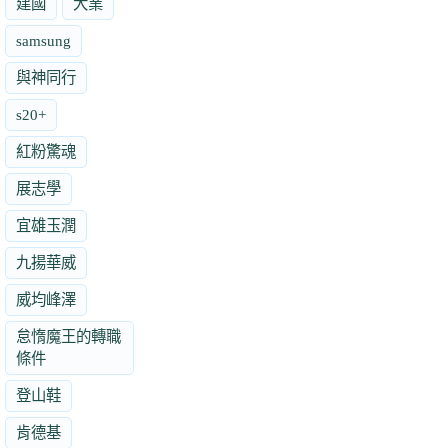
建國
大業
samsung
與神同行
s20+
紅粉驚魂
展志學
宜雄玉潤
九揚華威
威均峰澤
怠惰魔王的轉職
條件
登山鞋
肯德基