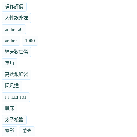
操作評價
人性課外課
archer a6
archer
1000
通天狄仁傑
軍師
高效鎖鮮袋
阿凡達
FT-LEF101
跳床
太子松馥
電影
薯條