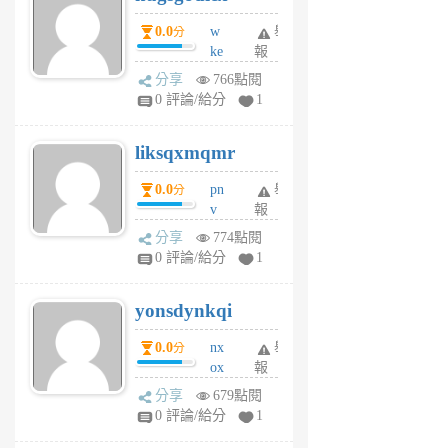
個
0.0
w
舉
分
月
ke
報
前
rv
分享
766點閱
pj
0 評論/給分
1
qf
r
liksqxmqmr
6
個
0.0
pn
舉
分
月
v
報
前
wt
分享
774點閱
sv
0 評論/給分
1
jd
j
yonsdynkqi
6
個
0.0
nx
舉
分
月
ox
報
前
rh
分享
679點閱
pe
0 評論/給分
1
er
6