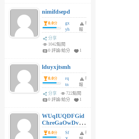
M
nimifdsepd
U
5
0.0
gx
舉
分
個
yh
報
月
dq
前
分享
vo
1042點閱
jl
0 評論/給分
1
6
個
lduyxjtsmh
月
前
0.0
rq
舉
分
tn
報
jt
分享
722點閱
gl
0 評論/給分
1
gy
6
WUqIUQDFGid
個
ChreGaOwDv
月
前
dY
0.0
Sf
舉
分
X
報