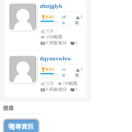
zftztjglyh
個
月
0.0
yh
舉
分
前
ik
報
s
分享
m
2568點閱
tu
0 評論/給分
1
m
s
dqyuuvwlxw
6
個
0.0
vs
舉
分
月
dl
報
前
sq
分享
730點閱
fy
0 評論/給分
1
fe
6
個
搜尋
月
前