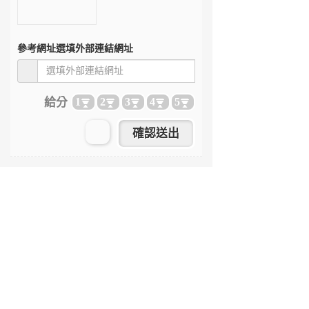
參考網址
選填外部連結網址
給分
1
2
3
4
5