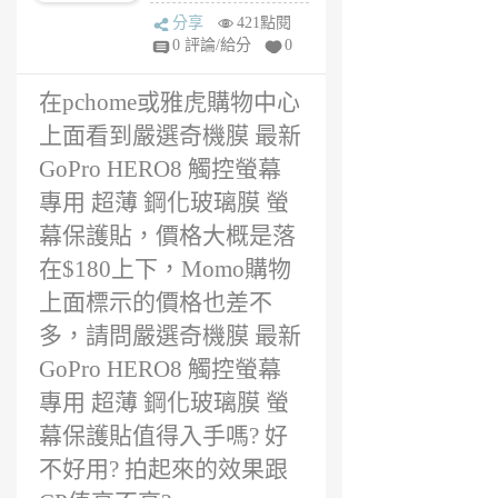
幕保護貼評價?
1
分享
421點閱
$180會不會太
年
0 評論/給分
0
貴?
前
在pchome或雅虎購物中心
上面看到嚴選奇機膜 最新
GoPro HERO8 觸控螢幕
專用 超薄 鋼化玻璃膜 螢
幕保護貼，價格大概是落
在$180上下，Momo購物
上面標示的價格也差不
多，請問嚴選奇機膜 最新
GoPro HERO8 觸控螢幕
專用 超薄 鋼化玻璃膜 螢
幕保護貼值得入手嗎? 好
不好用? 拍起來的效果跟