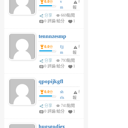
0.0
v
舉
分
月
m
報
前
sg
分享
669點閱
sr
0 評論/給分
1
vg
pn
tennnzesmp
6
個
0.0
fjj
舉
分
月
m
報
前
w
分享
793點閱
rs
0 評論/給分
1
uy
j
qpopijkgfl
6
個
0.0
sh
舉
分
月
rls
報
前
k
分享
741點閱
m
0 評論/給分
1
zt
g
hugsgodiex
6