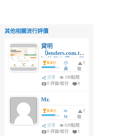
其他相關流行評價
貸明
（lenders.com.tw
）使用心得 — 民
0.0
小
舉
分
間貸款比較平台
黃
報
體驗
蜂
分享
190點閱
1
0 評論/給分
0
個
月
Mr.
前
0.0
nc
舉
分
M
報
U
分享
639點閱
F
0 評論/給分
1
C