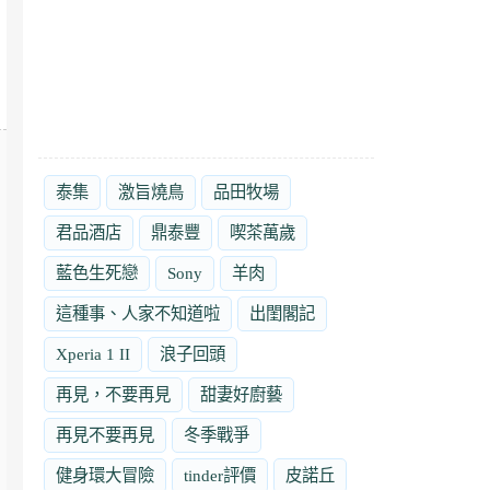
泰集
激旨燒鳥
品田牧場
君品酒店
鼎泰豐
喫茶萬歲
藍色生死戀
Sony
羊肉
這種事、人家不知道啦
出閨閣記
Xperia 1 II
浪子回頭
再見，不要再見
甜妻好廚藝
再見不要再見
冬季戰爭
健身環大冒險
tinder評價
皮諾丘