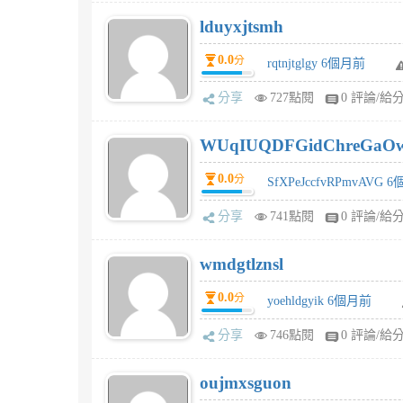
lduyxjtsmh
0.0
分
rqtnjtglgy 6個月前
分享
727點閱
0 評論/給
WUqIUQDFGidChreGaO
0.0
分
SfXPeJccfvRPmvAVG 
分享
741點閱
0 評論/給
wmdgtlznsl
0.0
分
yoehldgyik 6個月前
分享
746點閱
0 評論/給
oujmxsguon