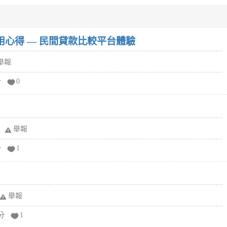
w）使用心得 — 民間貸款比較平台體驗
舉報
分
0
舉報
分
1
舉報
分
1