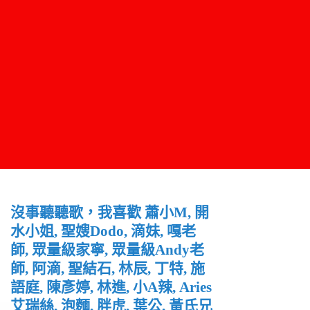
沒事聽聽歌，我喜歡 蕭小M, 開
水小姐, 聖嫂Dodo, 滴妹, 嘎老
師, 眾量級家寧, 眾量級Andy老
師, 阿滴, 聖結石, 林辰, 丁特, 施
語庭, 陳彥婷, 林進, 小A辣, Aries
艾瑞絲, 泡麵, 胖虎, 葉公, 黃氏兄