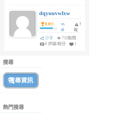
m
s
dqyuuvwlxw
6
個
0.0
vs
舉
分
月
dl
報
前
sq
分享
732點閱
fy
0 評論/給分
1
fe
6
個
搜尋
月
前
熱門搜尋