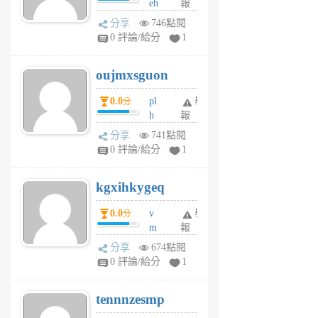
eh
報
v
ld
A
分享
746點閱
gy
V
0 評論/給分
1
ik
G
6
6
oujmxsguon
個
個
月
月
0.0
pl
舉
分
前
前
h
報
wi
分享
741點閱
w
0 評論/給分
1
sh
uq
kgxihkygeq
6
個
0.0
v
舉
分
月
m
報
前
sg
分享
674點閱
sr
0 評論/給分
1
vg
pn
tennnzesmp
6
個