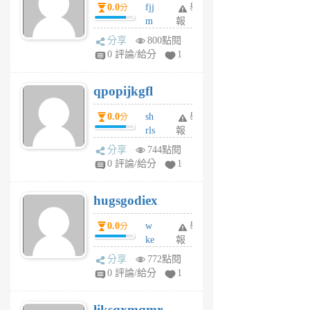
0.0
fjj
舉
分
月
m
報
前
w
分享
800點閱
rs
0 評論/給分
1
uy
j
qpopijkgfl
6
個
0.0
sh
舉
分
月
rls
報
前
k
分享
744點閱
m
0 評論/給分
1
zt
g
hugsgodiex
6
個
0.0
w
舉
分
月
ke
報
前
rv
分享
772點閱
pj
0 評論/給分
1
qf
r
liksqxmqmr
6