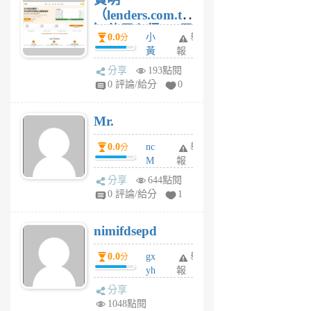
（lenders.com.tw
）使用心得 — 民
0.0
小
舉
分
間貸款比較平台
黃
報
體驗
蜂
分享
193點閱
1
0 評論/給分
0
個
月
Mr.
前
0.0
nc
舉
分
M
報
U
分享
644點閱
F
0 評論/給分
1
C
M
nimifdsepd
U
5
0.0
gx
舉
分
個
yh
報
月
dq
前
分享
vo
1048點閱