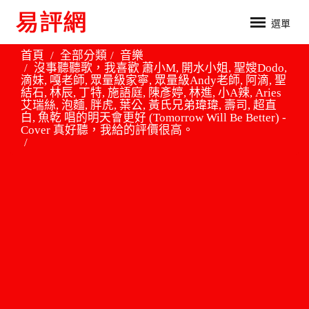
選單
首頁
全部分類
音樂
沒事聽聽歌，我喜歡 蕭小M, 開水小姐, 聖嫂Dodo,
滴妹, 嘎老師, 眾量級家寧, 眾量級Andy老師, 阿滴, 聖
結石, 林辰, 丁特, 施語庭, 陳彥婷, 林進, 小A辣, Aries
艾瑞絲, 泡麵, 胖虎, 葉公, 黃氏兄弟瑋瑋, 壽司, 超直
白, 魚乾 唱的明天會更好 (Tomorrow Will Be Better) -
Cover 真好聽，我給的評價很高。