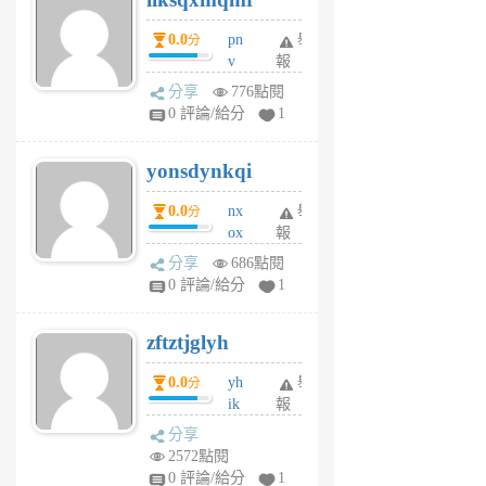
個
0.0
pn
舉
分
月
v
報
前
wt
分享
776點閱
sv
0 評論/給分
1
jd
j
yonsdynkqi
6
個
0.0
nx
舉
分
月
ox
報
前
rh
分享
686點閱
pe
0 評論/給分
1
er
6
zftztjglyh
個
月
0.0
yh
舉
分
前
ik
報
s
分享
m
2572點閱
tu
0 評論/給分
1