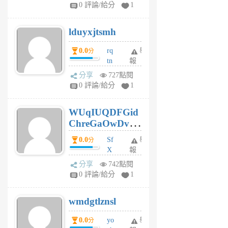
jl
0 評論/給分
1
6
個
lduyxjtsmh
月
前
0.0
rq
舉
分
tn
報
jt
分享
727點閱
gl
0 評論/給分
1
gy
6
WUqIUQDFGid
個
ChreGaOwDv
月
前
dY
0.0
Sf
舉
分
X
報
Pe
分享
742點閱
Jc
0 評論/給分
1
cf
v
wmdgtlznsl
R
P
0.0
yo
舉
分
m