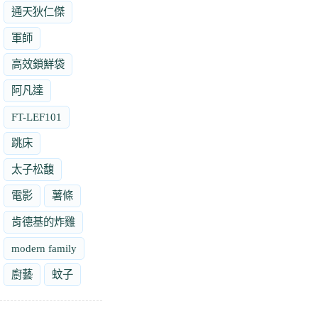
通天狄仁傑
軍師
高效鎖鮮袋
阿凡達
FT-LEF101
跳床
太子松馥
電影
薯條
肯德基的炸雞
modern family
廚藝
蚊子