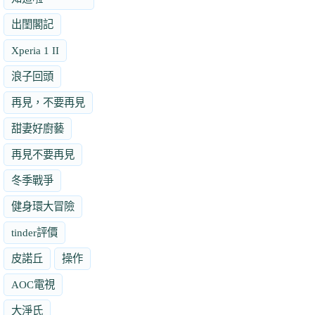
出閨閣記
Xperia 1 II
浪子回頭
再見，不要再見
甜妻好廚藝
再見不要再見
冬季戰爭
健身環大冒險
tinder評價
皮諾丘
操作
AOC電視
大淨氏