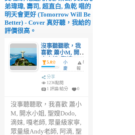
弟瑋瑋, 壽司, 超直白, 魚乾 唱的
明天會更好 (Tomorrow Will Be
Better) - Cover 真好聽，我給的
評價很高。
沒事聽聽歌，我
喜歡 蕭小M, 開
水小姐, 聖嫂
5.0
小
舉
分
Dodo, 滴妹, 嘎老
慶
報
師, 眾量級家寧,
5
分享
眾量級Andy老
年
1236點閱
師, 阿滴, 聖結石,
前
1 評論/給分
0
林辰, 丁特, 施語
庭, 陳彥婷, 林進,
沒事聽聽歌，我喜歡 蕭小
小A辣, Aries 艾
瑞絲, 泡麵, 胖虎,
M, 開水小姐, 聖嫂Dodo,
葉公, 黃氏兄弟瑋
滴妹, 嘎老師, 眾量級家寧,
瑋, 壽司, 超直白,
眾量級Andy老師, 阿滴, 聖
魚乾 唱的明天會