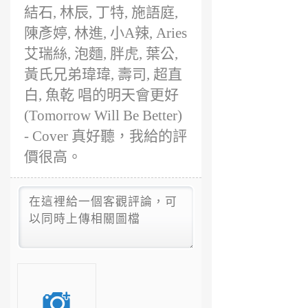
更好 (Tomorrow
結石, 林辰, 丁特, 施語庭,
Will Be Better) -
陳彥婷, 林進, 小A辣, Aries
Cover 真好聽，
艾瑞絲, 泡麵, 胖虎, 葉公,
我給的評價很
高。
黃氏兄弟瑋瑋, 壽司, 超直
白, 魚乾 唱的明天會更好
(Tomorrow Will Be Better)
- Cover 真好聽，我給的評
價很高。