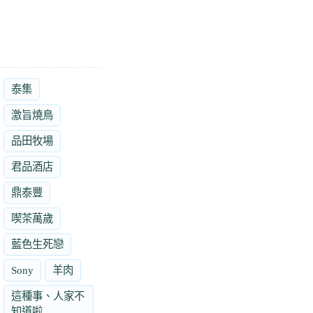
泰集
激旨燒鳥
品田牧場
君品酒店
鼎泰豐
喫茶萬歲
藍色生死戀
Sony
羊肉
這種事、人家不
知道啦