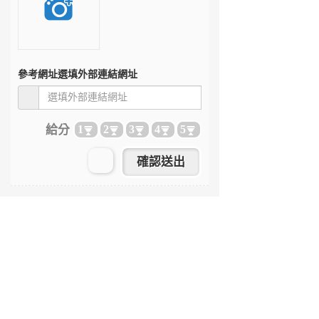
參考網址
選填外部連結網址
給分
1
2
3
4
5