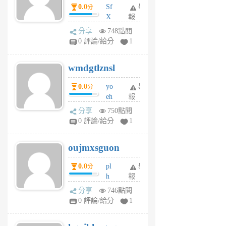
dY
0.0
Sf
舉
分
X
報
Pe
分享
748點閱
Jc
0 評論/給分
1
cf
v
wmdgtlznsl
R
P
0.0
yo
舉
分
m
eh
報
v
ld
A
分享
750點閱
gy
V
0 評論/給分
1
ik
G
6
6
oujmxsguon
個
個
月
月
0.0
pl
舉
分
前
前
h
報
wi
分享
746點閱
w
0 評論/給分
1
sh
uq