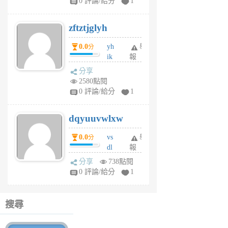
0 評論/給分
1
er
6
zftztjglyh
個
月
0.0
yh
舉
分
前
ik
報
s
分享
m
2580點閱
tu
0 評論/給分
1
m
s
dqyuuvwlxw
6
個
0.0
vs
舉
分
月
dl
報
前
sq
分享
738點閱
fy
0 評論/給分
1
fe
6
個
搜尋
月
前