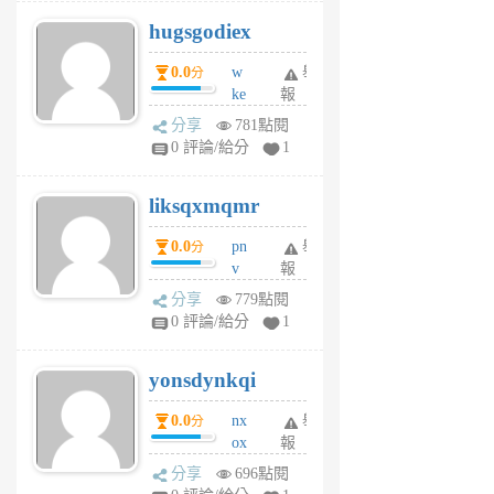
g
hugsgodiex
6
個
0.0
w
舉
分
月
ke
報
前
rv
分享
781點閱
pj
0 評論/給分
1
qf
r
liksqxmqmr
6
個
0.0
pn
舉
分
月
v
報
前
wt
分享
779點閱
sv
0 評論/給分
1
jd
j
yonsdynkqi
6
個
0.0
nx
舉
分
月
ox
報
前
rh
分享
696點閱
pe