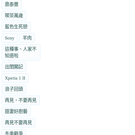
鼎泰豐
喫茶萬歲
藍色生死戀
Sony
羊肉
這種事、人家不
知道啦
出閨閣記
Xperia 1 II
浪子回頭
再見，不要再見
甜妻好廚藝
再見不要再見
冬季戰爭