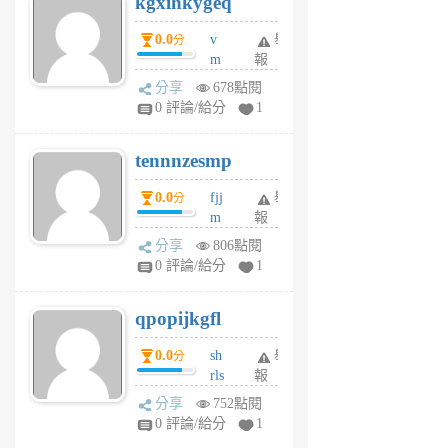
kgxihkygeq
6
個
0.0
v
舉
分
月
m
報
前
sg
分享
678點閱
sr
0 評論/給分
1
vg
pn
tennnzesmp
6
個
0.0
fjj
舉
分
月
m
報
前
w
分享
806點閱
rs
0 評論/給分
1
uy
j
qpopijkgfl
6
個
0.0
sh
舉
分
月
rls
報
前
k
分享
752點閱
m
0 評論/給分
1
zt