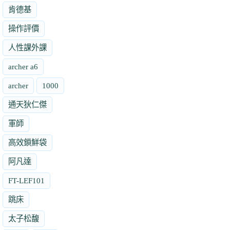
肯德基
操作評價
人性課外課
archer a6
archer
1000
通天狄仁傑
軍師
高效鎖鮮袋
阿凡達
FT-LEF101
跳床
太子松馥