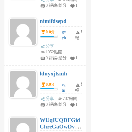
F
0 評論/給分
1
C
M
nimifdsepd
U
5
0.0
gx
舉
分
個
yh
報
月
dq
前
分享
vo
1052點閱
jl
0 評論/給分
1
6
個
lduyxjtsmh
月
前
0.0
rq
舉
分
tn
報
jt
分享
737點閱
gl
0 評論/給分
1
gy
6
WUqIUQDFGid
個
ChreGaOwDv
月
前