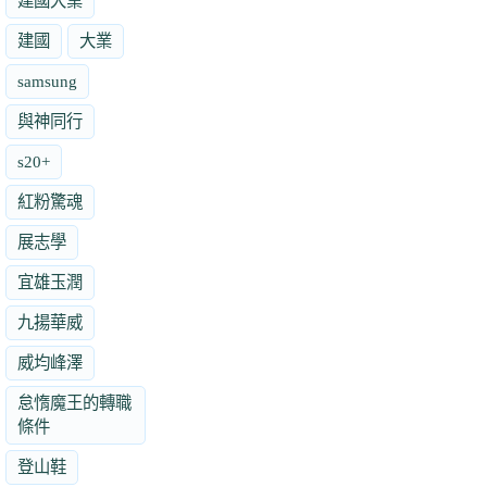
建國大業
建國
大業
samsung
與神同行
s20+
紅粉驚魂
展志學
宜雄玉潤
九揚華威
威均峰澤
怠惰魔王的轉職
條件
登山鞋