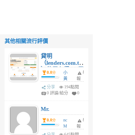
其他相關流行評價
貸明
（lenders.com.tw
）使用心得 — 民
0.0
小
舉
分
間貸款比較平台
黃
報
體驗
蜂
分享
194點閱
1
0 評論/給分
0
個
月
Mr.
前
0.0
nc
舉
分
M
報
U
分享
645點閱