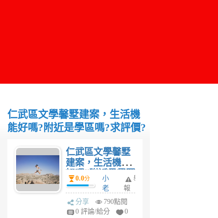
仁武區文學馨墅建案，生活機
能好嗎?附近是學區嗎?求評價?
仁武區文學馨墅
建案，生活機能
好嗎?附近是學區
0.0
小
舉
分
嗎?求評價?
老
報
闆
分享
790點閱
4
0 評論/給分
0
年