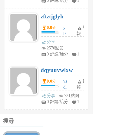
0 評論/給分
1
er
6
zftztjglyh
個
月
0.0
yh
舉
分
前
ik
報
s
分享
m
2570點閱
tu
0 評論/給分
1
m
s
dqyuuvwlxw
6
個
0.0
vs
舉
分
月
dl
報
前
sq
分享
731點閱
fy
0 評論/給分
1
fe
6
個
搜尋
月
前