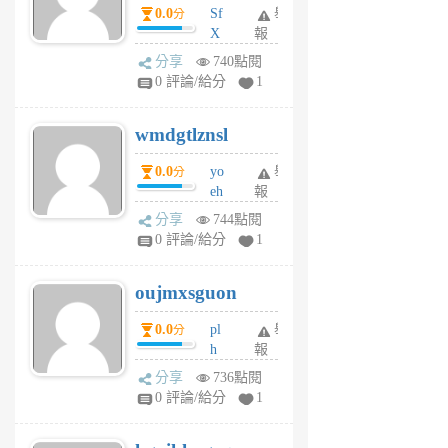
dY
0.0
Sf
舉
分
X
報
Pe
分享
740點閱
Jc
0 評論/給分
1
cf
v
wmdgtlznsl
R
P
0.0
yo
舉
分
m
eh
報
v
ld
A
分享
744點閱
gy
V
0 評論/給分
1
ik
G
6
6
oujmxsguon
個
個
月
月
0.0
pl
舉
分
前
前
h
報
wi
分享
736點閱
w
0 評論/給分
1
sh
uq