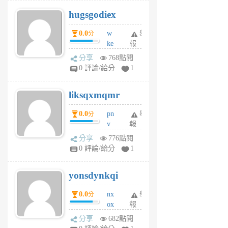
g
hugsgodiex
6
個
0.0
w
舉
分
月
ke
報
前
rv
分享
768點閱
pj
0 評論/給分
1
qf
r
liksqxmqmr
6
個
0.0
pn
舉
分
月
v
報
前
wt
分享
776點閱
sv
0 評論/給分
1
jd
j
yonsdynkqi
6
個
0.0
nx
舉
分
月
ox
報
前
rh
分享
682點閱
pe