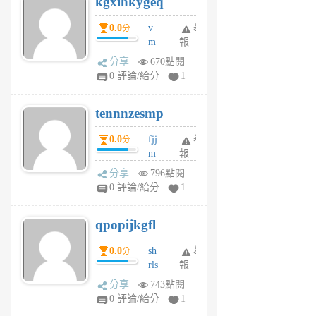
kgxihkygeq
6
個
0.0
v
舉
分
月
m
報
前
sg
分享
670點閱
sr
0 評論/給分
1
vg
pn
tennnzesmp
6
個
0.0
fjj
舉
分
月
m
報
前
w
分享
796點閱
rs
0 評論/給分
1
uy
j
qpopijkgfl
6
個
0.0
sh
舉
分
月
rls
報
前
k
分享
743點閱
m
0 評論/給分
1
zt