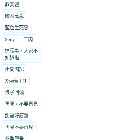
鼎泰豐
喫茶萬歲
藍色生死戀
Sony
羊肉
這種事、人家不
知道啦
出閨閣記
Xperia 1 II
浪子回頭
再見，不要再見
甜妻好廚藝
再見不要再見
冬季戰爭