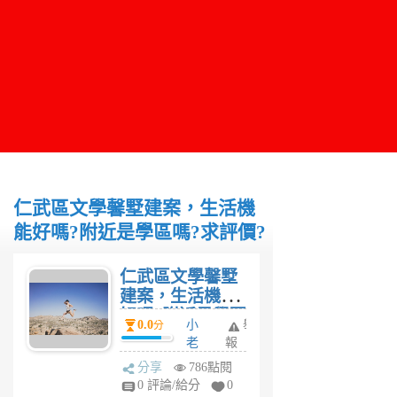
仁武區文學馨墅建案，生活機
能好嗎?附近是學區嗎?求評價?
仁武區文學馨墅
建案，生活機能
好嗎?附近是學區
0.0
小
舉
分
嗎?求評價?
老
報
闆
分享
786點閱
4
0 評論/給分
0
年