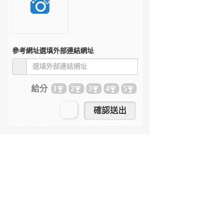
參考網址
選填外部連結網址
給分
1
2
3
4
5