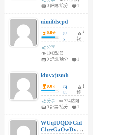
F
0 評論/給分
1
C
M
nimifdsepd
U
5
0.0
gx
舉
分
個
yh
報
月
dq
前
分享
vo
1043點閱
jl
0 評論/給分
1
6
個
lduyxjtsmh
月
前
0.0
rq
舉
分
tn
報
jt
分享
724點閱
gl
0 評論/給分
1
gy
6
WUqIUQDFGid
個
ChreGaOwDv
月
前