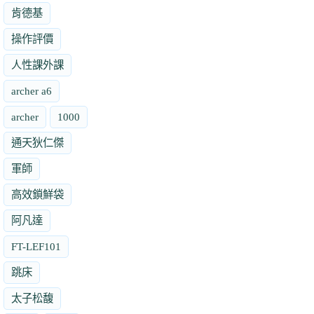
肯德基
操作評價
人性課外課
archer a6
archer
1000
通天狄仁傑
軍師
高效鎖鮮袋
阿凡達
FT-LEF101
跳床
太子松馥