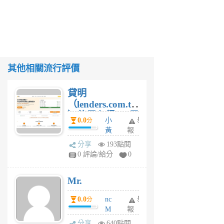
其他相關流行評價
貸明
（lenders.com.tw
）使用心得 — 民
0.0
小
舉
分
間貸款比較平台
黃
報
體驗
蜂
分享
193點閱
1
0 評論/給分
0
個
月
Mr.
前
0.0
nc
舉
分
M
報
U
分享
640點閱