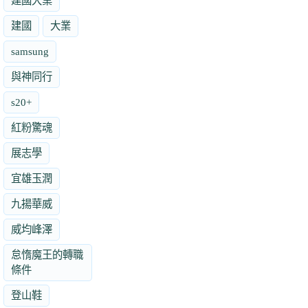
建國大業
建國
大業
samsung
與神同行
s20+
紅粉驚魂
展志學
宜雄玉潤
九揚華威
威均峰澤
怠惰魔王的轉職
條件
登山鞋