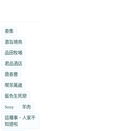
泰集
激旨燒鳥
品田牧場
君品酒店
鼎泰豐
喫茶萬歲
藍色生死戀
Sony
羊肉
這種事、人家不
知道啦