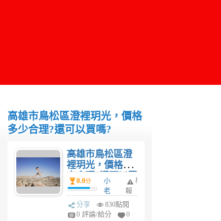
高雄市鳥松區澄裡玥光，價格
多少合理?還可以買嗎?
高雄市鳥松區澄
裡玥光，價格多
少合理?還可以買
0.0
小
舉
分
嗎?
老
報
闆
分享
830點閱
4
0 評論/給分
0
年