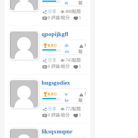
m
報
前
w
分享
800點閱
rs
0 評論/給分
1
uy
j
qpopijkgfl
6
個
0.0
sh
舉
分
月
rls
報
前
k
分享
745點閱
m
0 評論/給分
1
zt
g
hugsgodiex
6
個
0.0
w
舉
分
月
ke
報
前
rv
分享
772點閱
pj
0 評論/給分
1
qf
r
liksqxmqmr
6
個