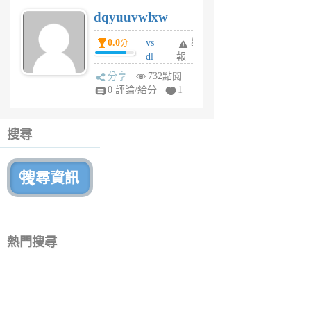
s
dqyuuvwlxw
6
個
0.0
vs
舉
分
月
dl
報
前
sq
分享
732點閱
fy
0 評論/給分
1
fe
6
個
搜尋
月
前
熱門搜尋