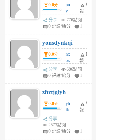
0.0
pn
舉
分
月
v
報
前
wt
分享
776點閱
sv
0 評論/給分
1
jd
j
yonsdynkqi
6
個
0.0
nx
舉
分
月
ox
報
前
rh
分享
686點閱
pe
0 評論/給分
1
er
6
zftztjglyh
個
月
0.0
yh
舉
分
前
ik
報
s
分享
m
2573點閱
tu
0 評論/給分
1
m