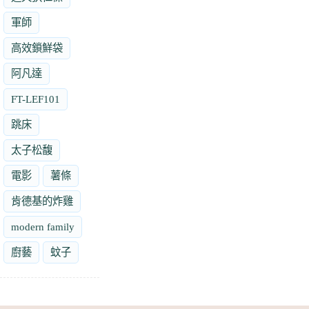
軍師
高效鎖鮮袋
阿凡達
FT-LEF101
跳床
太子松馥
電影
薯條
肯德基的炸雞
modern family
廚藝
蚊子