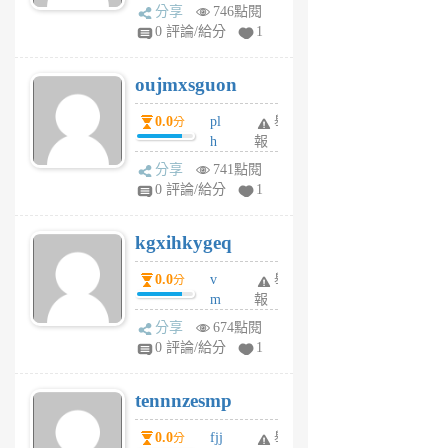
ld
A
分享
746點閱
gy
V
0 評論/給分
1
ik
G
6
6
oujmxsguon
個
個
月
月
0.0
pl
舉
分
前
前
h
報
wi
分享
741點閱
w
0 評論/給分
1
sh
uq
kgxihkygeq
6
個
0.0
v
舉
分
月
m
報
前
sg
分享
674點閱
sr
0 評論/給分
1
vg
pn
tennnzesmp
6
個
0.0
fjj
舉
分
月