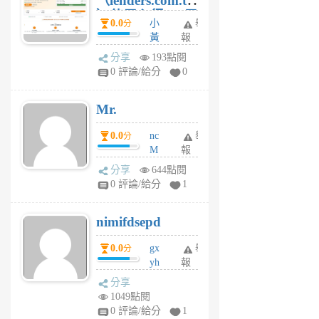
（lenders.com.tw
）使用心得 — 民
0.0
小
舉
分
間貸款比較平台
黃
報
體驗
蜂
分享
193點閱
1
0 評論/給分
0
個
月
Mr.
前
0.0
nc
舉
分
M
報
U
分享
644點閱
F
0 評論/給分
1
C
M
nimifdsepd
U
5
0.0
gx
舉
分
個
yh
報
月
dq
前
分享
vo
1049點閱
jl
0 評論/給分
1