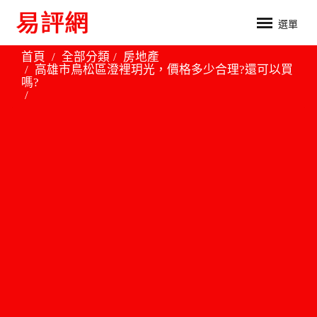
選單
首頁
全部分類
房地產
高雄市鳥松區澄裡玥光，價格多少合理?還可以買
嗎?