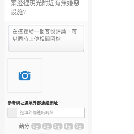
案澄裡玥光附近有無嫌惡
設施?
參考網址
選填外部連結網址
給分
1
2
3
4
5