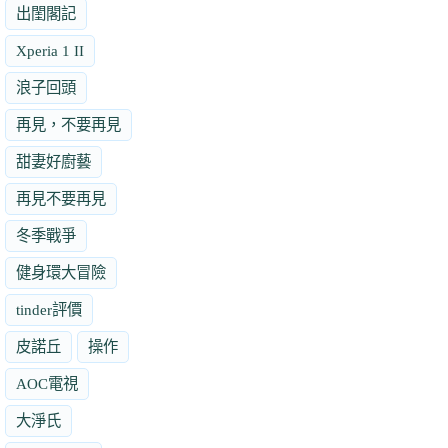
出閨閣記
Xperia 1 II
浪子回頭
再見，不要再見
甜妻好廚藝
再見不要再見
冬季戰爭
健身環大冒險
tinder評價
皮諾丘
操作
AOC電視
大淨氏