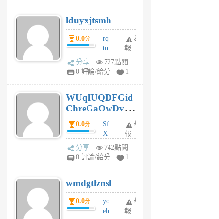
6
個
lduyxjtsmh
月
前
0.0
rq
舉
分
tn
報
jt
分享
727點閱
gl
0 評論/給分
1
gy
6
WUqIUQDFGid
個
ChreGaOwDv
月
前
dY
0.0
Sf
舉
分
X
報
Pe
分享
742點閱
Jc
0 評論/給分
1
cf
v
wmdgtlznsl
R
P
0.0
yo
舉
分
m
eh
報
v