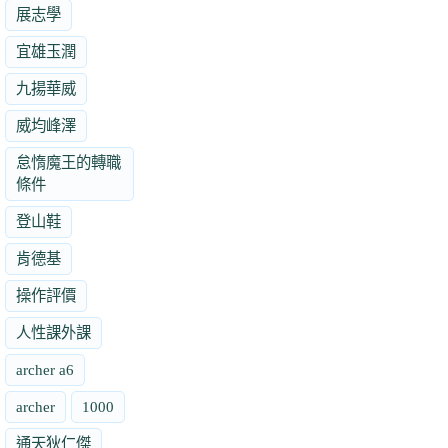
展志學
宜雄玉潤
九揚華威
威均峰澤
怠惰魔王的轉職
條件
登山鞋
肯德基
操作評價
人性課外課
archer a6
archer
1000
通天狄仁傑