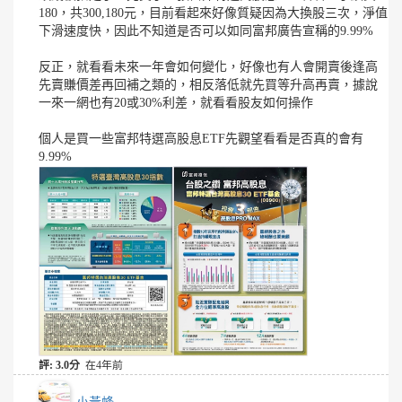
180，共300,180元，目前看起來好像質疑因為大換股三次，淨值
下滑速度快，因此不知道是否可以如同富邦廣告宣稱的9.99%
反正，就看看未來一年會如何變化，好像也有人會開賣後逢高
先賣賺價差再回補之類的，相反落低就先買等升高再賣，據說
一來一網也有20或30%利差，就看看股友如何操作
個人是買一些富邦特選高股息ETF先觀望看看是否真的會有
9.99%
評: 3.0分
在4年前