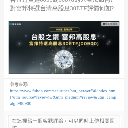
對富邦特選台灣高股息30ETF評價何如?
參考來源:
https://www.fubon.com/securities/hot_new/etf30/index.htm
l?utm_source=reviewtw&utm_medium=review&utm_camp
aign=00900