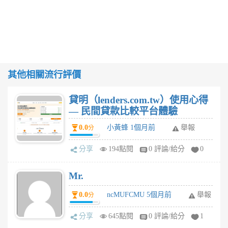
其他相關流行評價
貸明（lenders.com.tw）使用心得
— 民間貸款比較平台體驗
0.0
小黃蜂 1個月前
舉報
分
分享
194點閱
0 評論/給分
0
Mr.
0.0
ncMUFCMU 5個月前
舉報
分
分享
645點閱
0 評論/給分
1