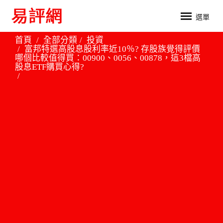
選單
首頁
全部分類
投資
富邦特選高股息股利率近10％? 存股族覺得評價
哪個比較值得買：00900、0056、00878，這3檔高
股息ETF購買心得?