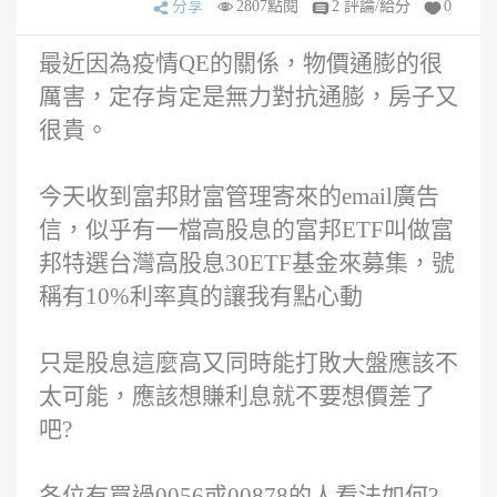
分享
2807點閱
2 評論/給分
0
最近因為疫情QE的關係，物價通膨的很
厲害，定存肯定是無力對抗通膨，房子又
很貴。
今天收到富邦財富管理寄來的email廣告
信，似乎有一檔高股息的富邦ETF叫做富
邦特選台灣高股息30ETF基金來募集，號
稱有10%利率真的讓我有點心動
只是股息這麼高又同時能打敗大盤應該不
太可能，應該想賺利息就不要想價差了
吧?
各位有買過0056或00878的人看法如何?