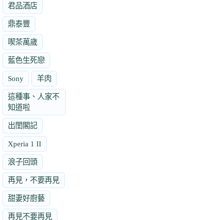
君品酒店
鼎泰豐
喫茶萬歲
藍色生死戀
Sony
羊肉
這種事、人家不
知道啦
出閨閣記
Xperia 1 II
浪子回頭
再見，不要再見
甜妻好廚藝
再見不要再見