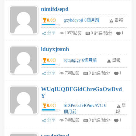
nimifdsepd
0.0
gxyhdqvojl 6個月前
舉報
分
分享
1052點閱
0 評論/給分
1
lduyxjtsmh
0.0
rqtnjtglgy 6個月前
舉報
分
分享
738點閱
0 評論/給分
1
WUqIUQDFGidChreGaOwDvd
Y
0.0
SfXPeJccfvRPmvAVG 6
舉
分
個月前
報
分享
748點閱
0 評論/給分
1