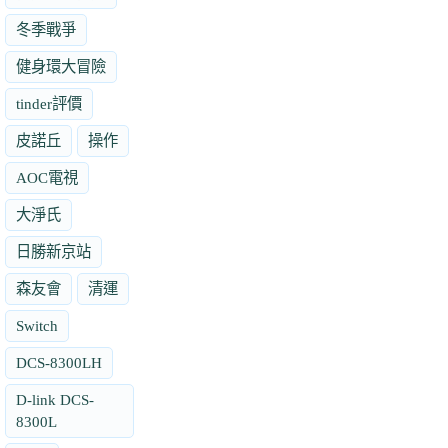
冬季戰爭
健身環大冒險
tinder評價
皮諾丘
操作
AOC電視
大淨氏
日勝新京站
森友會
清運
Switch
DCS-8300LH
D-link DCS-
8300L