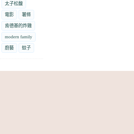
太子松馥
電影
薯條
肯德基的炸雞
modern family
廚藝
蚊子