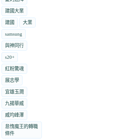
建國大業
建國
大業
samsung
與神同行
s20+
紅粉驚魂
展志學
宜雄玉潤
九揚華威
威均峰澤
怠惰魔王的轉職
條件