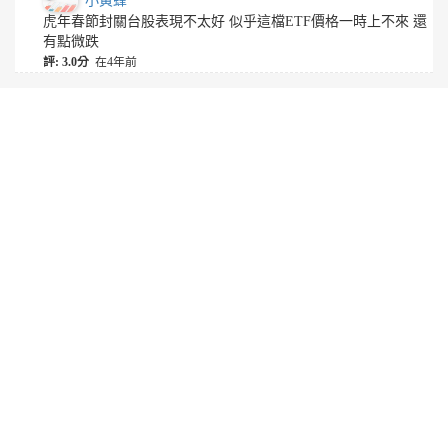
小黃蜂
虎年春節封關台股表現不太好 似乎這檔ETF價格一時上不來 還
有點微跌
評: 3.0分
在4年前