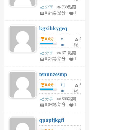
wi
分享
739點閱
w
0 評論/給分
1
sh
uq
kgxihkygeq
6
個
0.0
v
舉
分
月
m
報
前
sg
分享
671點閱
sr
0 評論/給分
1
vg
pn
tennnzesmp
6
個
0.0
fjj
舉
分
月
m
報
前
w
分享
800點閱
rs
0 評論/給分
1
uy
j
qpopijkgfl
6
個