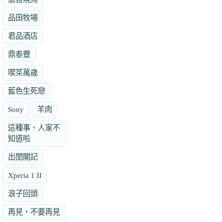
品田牧場
君品酒店
鼎泰豐
喫茶萬歲
藍色生死戀
Sony
羊肉
這種事、人家不
知道啦
出閨閣記
Xperia 1 II
浪子回頭
再見，不要再見