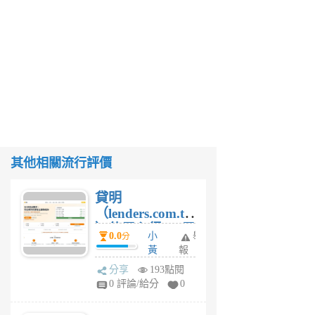
其他相關流行評價
貸明
（lenders.com.tw
）使用心得 — 民
0.0
小
舉
分
間貸款比較平台
黃
報
體驗
蜂
分享
193點閱
1
0 評論/給分
0
個
月