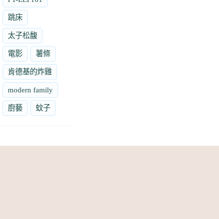
跳床
太子松馥
電影
薯條
肯德基的炸雞
modern family
廚藝
蚊子