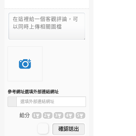
參考網址
選填外部連結網址
給分
1
2
3
4
5