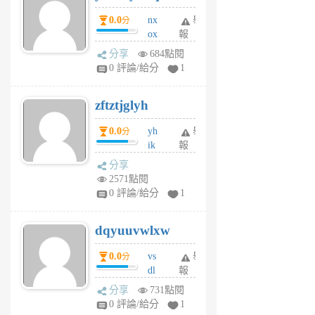
個
0.0
nx
舉
分
月
ox
報
前
rh
分享
684點閱
pe
0 評論/給分
1
er
6
zftztjglyh
個
月
0.0
yh
舉
分
前
ik
報
s
分享
m
2571點閱
tu
0 評論/給分
1
m
s
dqyuuvwlxw
6
個
0.0
vs
舉
分
月
dl
報
前
sq
分享
731點閱
fy
0 評論/給分
1
fe