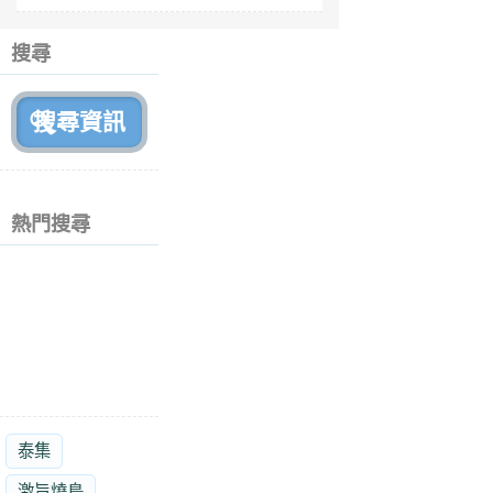
6
個
搜尋
月
前
熱門搜尋
泰集
激旨燒鳥