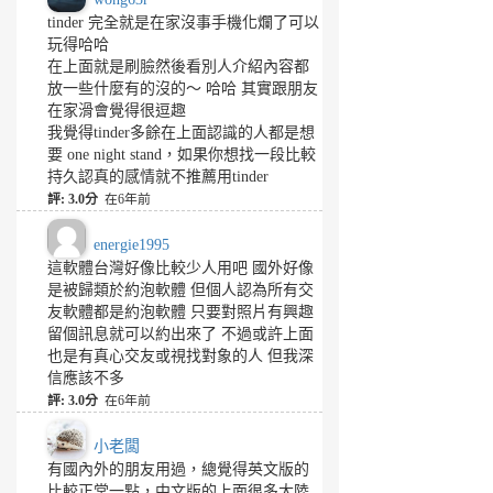
tinder 完全就是在家沒事手機化爛了可以
玩得哈哈
在上面就是刷臉然後看別人介紹內容都
放一些什麼有的沒的～ 哈哈 其實跟朋友
在家滑會覺得很逗趣
我覺得tinder多餘在上面認識的人都是想
要 one night stand，如果你想找一段比較
持久認真的感情就不推薦用tinder
評: 3.0分
在6年前
energie1995
這軟體台灣好像比較少人用吧 國外好像
是被歸類於約泡軟體 但個人認為所有交
友軟體都是約泡軟體 只要對照片有興趣
留個訊息就可以約出來了 不過或許上面
也是有真心交友或視找對象的人 但我深
信應該不多
評: 3.0分
在6年前
小老闆
有國內外的朋友用過，總覺得英文版的
比較正常一點，中文版的上面很多大陸