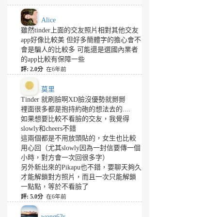
Alice
雖然tinder上面的交友照片相對其他交友
app好像比較美 但好多簡體字的擔心會不
會是騙人的比較多 可能還是選國內業者
的app比較有保障一些
評: 2.0分
在6年前
莫里
Tinder 就刷臉啊XD臉沒優勢就掰掰
裡面很多都是抱持約砲的想法去的....
如果想要比較不看臉的交友，我覺得
slowly和cheers不錯
這兩個都是不用放頭貼的，女生也比較
用心回（尤其slowly因為一封信要傳一個
小時，對方會一次回很多字）
另外新出來的Pikapu也不錯，要聊天夠久
才能解鎖對方照片，而且一次只能解鎖
一點點，等於不看臉了
評: 5.0分
在6年前
wong63r