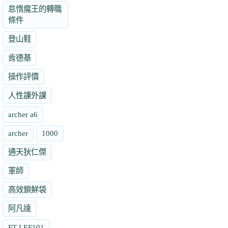
怠惰魔王的轉職
條件
登山鞋
肯德基
操作評價
人性課外課
archer a6
archer
1000
通天狄仁傑
軍師
高效鎖鮮袋
阿凡達
FT-LEF101