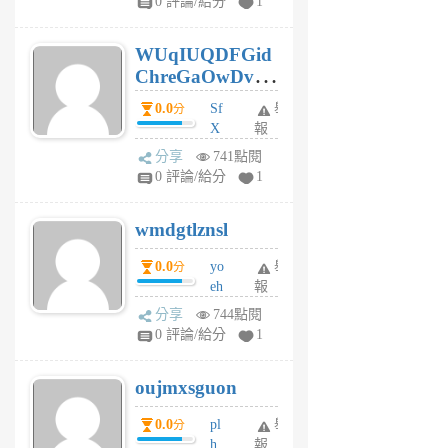
0 評論/給分
1
gy
6
WUqIUQDFGid
個
ChreGaOwDv
月
前
dY
0.0
Sf
舉
分
X
報
Pe
分享
741點閱
Jc
0 評論/給分
1
cf
v
wmdgtlznsl
R
P
0.0
yo
舉
分
m
eh
報
v
ld
A
分享
744點閱
gy
V
0 評論/給分
1
ik
G
6
6
oujmxsguon
個
個
月
月
0.0
pl
舉
分
前
前
h
報