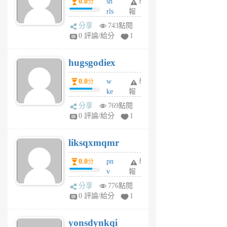
0.0
sh
舉
分
月
rls
報
前
k
分享
743點閱
m
0 評論/給分
1
zt
g
hugsgodiex
6
個
0.0
w
舉
分
月
ke
報
前
rv
分享
769點閱
pj
0 評論/給分
1
qf
r
liksqxmqmr
6
個
0.0
pn
舉
分
月
v
報
前
wt
分享
776點閱
sv
0 評論/給分
1
jd
j
yonsdynkqi
6