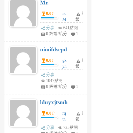
Mr.
前
0.0
nc
舉
分
M
報
U
分享
641點閱
F
0 評論/給分
1
C
M
nimifdsepd
U
5
0.0
gx
舉
分
個
yh
報
月
dq
前
分享
vo
1047點閱
jl
0 評論/給分
1
6
個
lduyxjtsmh
月
前
0.0
rq
舉
分
tn
報
jt
分享
725點閱
gl