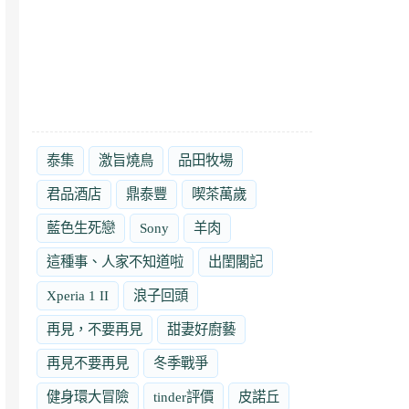
泰集
激旨燒鳥
品田牧場
君品酒店
鼎泰豐
喫茶萬歲
藍色生死戀
Sony
羊肉
這種事、人家不知道啦
出閨閣記
Xperia 1 II
浪子回頭
再見，不要再見
甜妻好廚藝
再見不要再見
冬季戰爭
健身環大冒險
tinder評價
皮諾丘