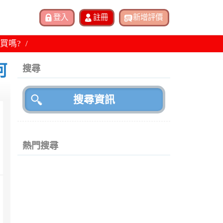
買嗎?
河
搜尋
熱門搜尋