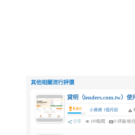
其他相關流行評價
貸明（lenders.com.t
0.0
分
小黃蜂 1個月前
分享
189點閱
0 評論/給