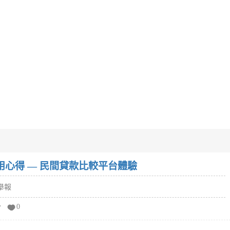
w）使用心得 — 民間貸款比較平台體驗
舉報
分
0