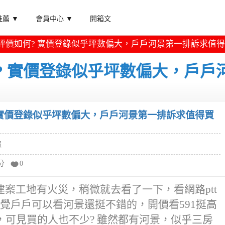
薦 ▼
會員中心 ▼
開箱文
評價如何? 實價登錄似乎坪數偏大，戶戶河景第一排訴求值得
? 實價登錄似乎坪數偏大，戶戶
 實價登錄似乎坪數偏大，戶戶河景第一排訴求值得買
報
分
0
案工地有火災，稍微就去看了一下，看網路ptt
覺戶戶可以看河景還挺不錯的，開價看591挺高
，可見買的人也不少? 雖然都有河景，似乎三房