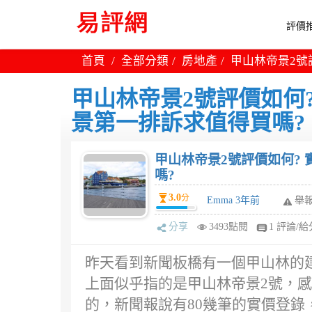
評價推
首頁
全部分類
房地產
甲山林帝景2號
甲山林帝景2號評價如何
景第一排訴求值得買嗎?
甲山林帝景2號評價如何?
嗎?
3.0
分
Emma 3年前
舉
分享
3493點閱
1 評論/給
昨天看到新聞板橋有一個甲山林的建
上面似乎指的是甲山林帝景2號，感
的，新聞報說有80幾筆的實價登錄