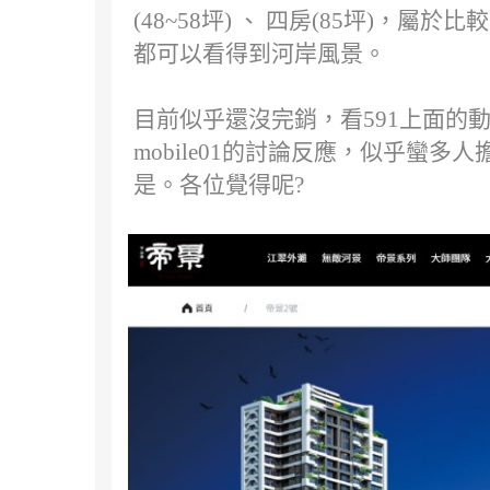
(48~58坪) 、 四房(85坪)
都可以看得到河岸風景。
目前似乎還沒完銷，看591上面的
mobile01的討論反應，似乎蠻
是。各位覺得呢?