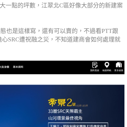
，屬於比較大一點的坪數，江翠北C區好像大部分的新建案
動態也是這樣寫，還有可以賣的，不過看PTT跟
多人擔心SRC遭祝融之災，不知道建商會如何處理就