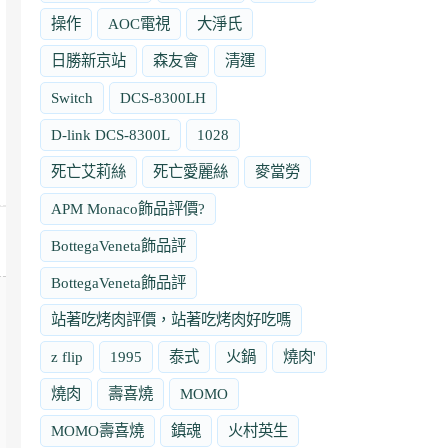
操作
AOC電視
大淨氏
日勝新京站
森友會
清運
Switch
DCS-8300LH
D-link DCS-8300L
1028
死亡艾莉絲
死亡愛麗絲
麥當勞
APM Monaco飾品評價?
BottegaVeneta飾品評
BottegaVeneta飾品評
站著吃烤肉評價，站著吃烤肉好吃嗎
z flip
1995
泰式
火鍋
燒肉'
燒肉
壽喜燒
MOMO
MOMO壽喜燒
鎮魂
火村英生