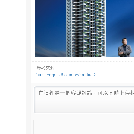
參考來源:
https://nrp.jsl6.com.tw/product2