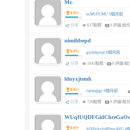
Mr.
0.0
分
ncMUFCMU 5個月前
分享
637點閱
0 評論/給
nimifdsepd
0.0
分
gxyhdqvojl 6個月前
分享
1041點閱
0 評論/給
lduyxjtsmh
0.0
分
rqtnjtglgy 6個月前
分享
720點閱
0 評論/給
WUqIUQDFGidChreGaO
0.0
分
SfXPeJccfvRPmvAVG 