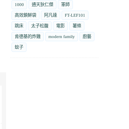
1000
通天狄仁傑
軍師
高效鎖鮮袋
阿凡達
FT-LEF101
跳床
太子松馥
電影
薯條
肯德基的炸雞
modern family
廚藝
蚊子