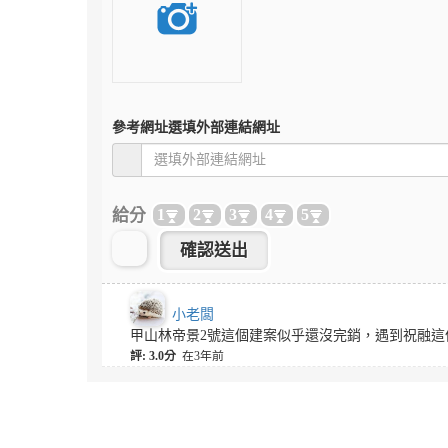
參考網址
選填外部連結網址
給分
1
2
3
4
5
小老闆
甲山林帝景2號這個建案似乎還沒完銷，遇到祝融這
評: 3.0分
在3年前