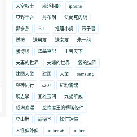
太空戰士
魔道祖師
iphone
東野圭吾
丹布朗
法蘭克肉舖
鄭多燕
ＢＬ
推理小說
電子書
送禮
送男友
送女友
朱一龍
勝博殿
盜墓筆記
王者天下
夫妻的世界
夫婦的世界
愛的迫降
建國大業
建國
大業
samsung
與神同行
s20+
紅粉驚魂
展志學
宜雄玉潤
九揚華威
威均峰澤
怠惰魔王的轉職條件
登山鞋
肯德基
操作評價
人性課外課
archer a6
archer