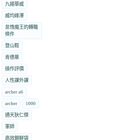
九揚華威
威均峰澤
怠惰魔王的轉職
條件
登山鞋
肯德基
操作評價
人性課外課
archer a6
archer
1000
通天狄仁傑
軍師
高效鎖鮮袋