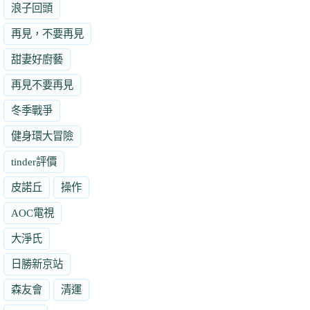
浪子回頭
再見，不要再見
甜妻好廚藝
再見不要再見
冬季戰爭
健身環大冒險
tinder評價
皮諾丘
操作
AOC電視
大淨氏
日勝新京站
森友會
清運