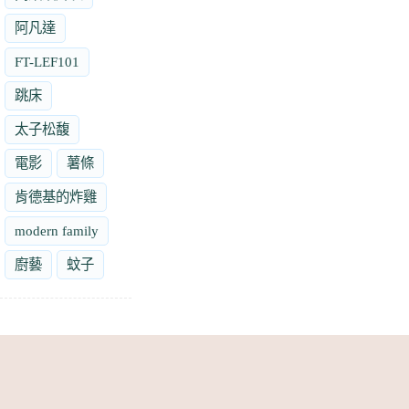
阿凡達
FT-LEF101
跳床
太子松馥
電影
薯條
肯德基的炸雞
modern family
廚藝
蚊子