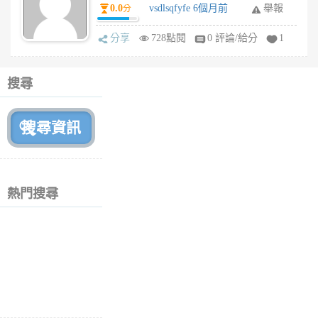
0.0
vsdlsqfyfe 6個月前
舉報
分
分享
728點閱
0 評論/給分
1
搜尋
熱門搜尋