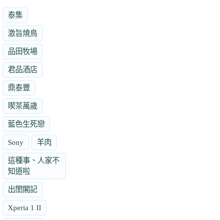
泰集
激旨燒鳥
品田牧場
君品酒店
鼎泰豐
喫茶萬歲
藍色生死戀
Sony
羊肉
這種事、人家不
知道啦
出閨閣記
Xperia 1 II