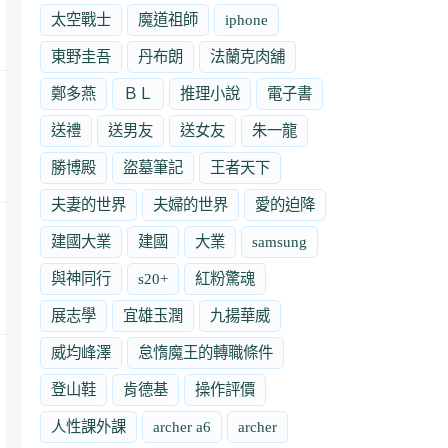
太空戰士
魔道祖師
iphone
東野圭吾
丹布朗
法蘭克肉舖
鄭多燕
ＢＬ
推理小說
電子書
送禮
送男友
送女友
朱一龍
勝博殿
盜墓筆記
王者天下
夫妻的世界
夫婦的世界
愛的迫降
建國大業
建國
大業
samsung
與神同行
s20+
紅粉驚魂
展志學
宜雄玉潤
九揚華威
威均峰澤
怠惰魔王的轉職條件
登山鞋
肯德基
操作評價
人性課外課
archer a6
archer