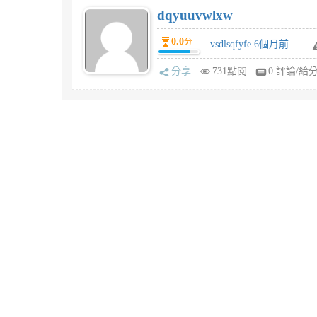
dqyuuvwlxw
0.0
分
vsdlsqfyfe 6個月前
分享
731點閱
0 評論/給