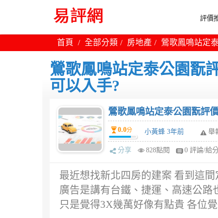
評價推
首頁
全部分類
房地產
鶯歌鳳鳴站定泰
鶯歌鳳鳴站定泰公園翫評
可以入手?
鶯歌鳳鳴站定泰公園翫評價
0.0
分
小黃蜂 3年前
舉
分享
828點閱
0 評論/給
最近想找新北四房的建案 看到這
廣告是講有台鐵、捷運、高速公路
只是覺得3X幾萬好像有點貴 各位覺