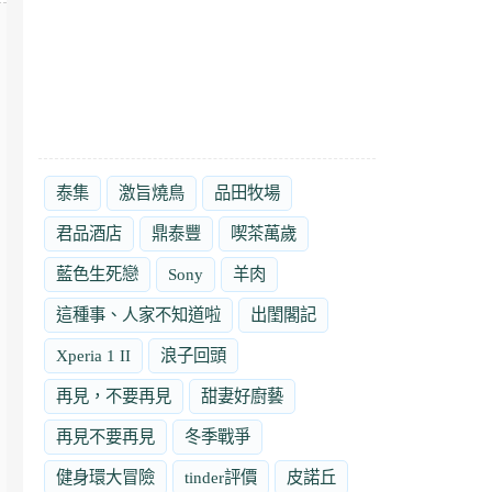
泰集
激旨燒鳥
品田牧場
君品酒店
鼎泰豐
喫茶萬歲
藍色生死戀
Sony
羊肉
這種事、人家不知道啦
出閨閣記
Xperia 1 II
浪子回頭
再見，不要再見
甜妻好廚藝
再見不要再見
冬季戰爭
健身環大冒險
tinder評價
皮諾丘