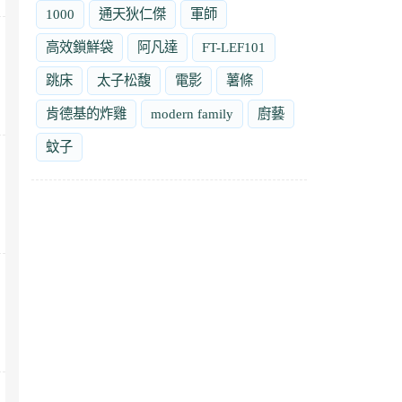
1000
通天狄仁傑
軍師
高效鎖鮮袋
阿凡達
FT-LEF101
跳床
太子松馥
電影
薯條
肯德基的炸雞
modern family
廚藝
蚊子