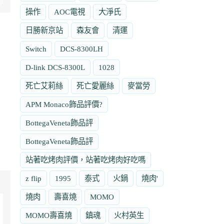
操作
AOC電視
大淨氏
日勝新京站
森友會
清運
Switch
DCS-8300LH
D-link DCS-8300L
1028
死亡艾莉絲
死亡愛麗絲
麥當勞
APM Monaco飾品評價?
BottegaVeneta飾品評
BottegaVeneta飾品評
站著吃烤肉評價，站著吃烤肉好吃嗎
z flip
1995
泰式
火鍋
燒肉'
燒肉
壽喜燒
MOMO
MOMO壽喜燒
鎮魂
火村英生