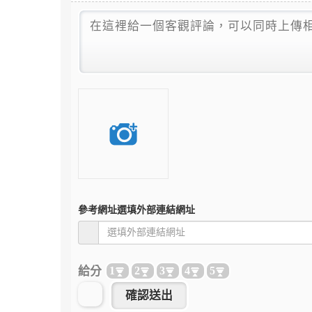
參考網址
選填外部連結網址
給分
1
2
3
4
5