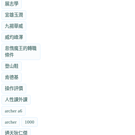
展志學
宜雄玉潤
九揚華威
威均峰澤
怠惰魔王的轉職
條件
登山鞋
肯德基
操作評價
人性課外課
archer a6
archer
1000
通天狄仁傑