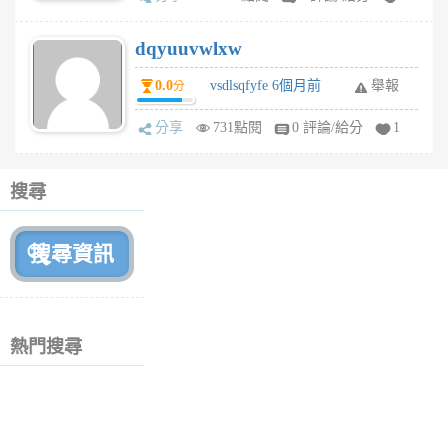
dqyuuvwlxw
0.0
vsdlsqfyfe 6個月前
舉報
分
分享
731點閱
0 評論/給分
1
搜尋
熱門搜尋