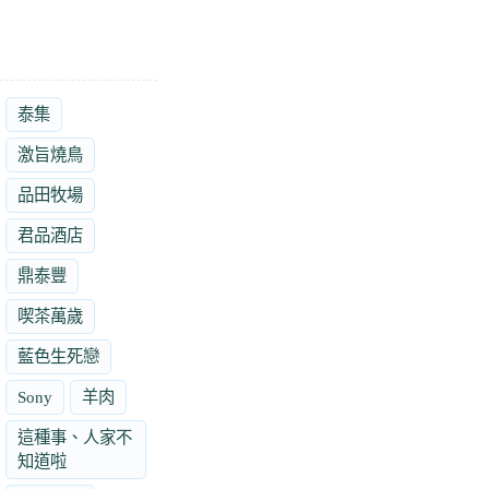
泰集
激旨燒鳥
品田牧場
君品酒店
鼎泰豐
喫茶萬歲
藍色生死戀
Sony
羊肉
這種事、人家不
知道啦