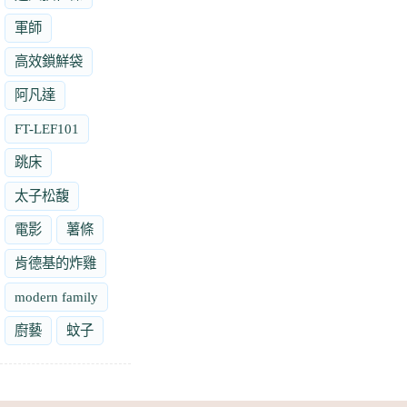
軍師
高效鎖鮮袋
阿凡達
FT-LEF101
跳床
太子松馥
電影
薯條
肯德基的炸雞
modern family
廚藝
蚊子