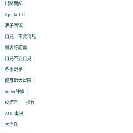
出閨閣記
Xperia 1 II
浪子回頭
再見，不要再見
甜妻好廚藝
再見不要再見
冬季戰爭
健身環大冒險
tinder評價
皮諾丘
操作
AOC電視
大淨氏