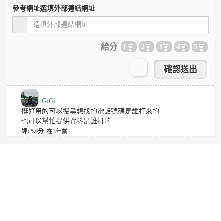
參考網址
選填外部連結網址
給分
1
2
3
4
5
GiGi
挺好用的可以搜尋想找的電話號碼是誰打來的
也可以幫忙提供資料是誰打的
評: 5.0分
在3年前