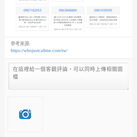
參考來源:
https://whojustcallme.com/tw/